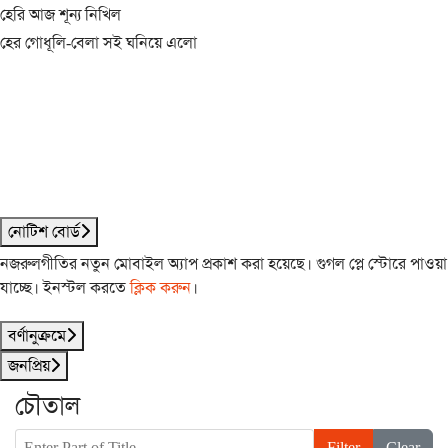
হেরি আজ শূন্য নিখিল
হের গোধূলি-বেলা সই ঘনিয়ে এলো
নোটিশ বোর্ড
নজরুলগীতির নতুন মোবাইল অ্যাপ প্রকাশ করা হয়েছে। গুগল প্লে স্টোরে পাওয়া
যাচ্ছে। ইনস্টল করতে
ক্লিক করুন
।
বর্ণানুক্রমে
জনপ্রিয়
চৌতাল
Enter Part of Title
Filter
Clear