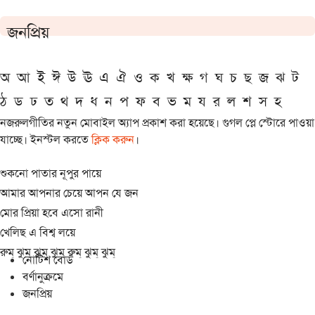
জনপ্রিয়
অ
আ
ই
ঈ
উ
ঊ
এ
ঐ
ও
ক
খ
ক্ষ
গ
ঘ
চ
ছ
জ
ঝ
ট
ঠ
ড
ঢ
ত
থ
দ
ধ
ন
প
ফ
ব
ভ
ম
য
র
ল
শ
স
হ
নজরুলগীতির নতুন মোবাইল অ্যাপ প্রকাশ করা হয়েছে। গুগল প্লে স্টোরে পাওয়া
যাচ্ছে। ইনস্টল করতে
ক্লিক করুন
।
শুকনো পাতার নূপুর পায়ে
আমার আপনার চেয়ে আপন যে জন
মোর প্রিয়া হবে এসো রানী
খেলিছ এ বিশ্ব লয়ে
রুম্ ঝুম্ ঝুম্ ঝুম্ রুম্ ঝুম্ ঝুম্
নোটিশ বোর্ড
বর্ণানুক্রমে
জনপ্রিয়