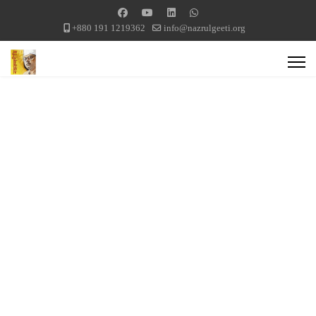
+880 191 1219362
info@nazrulgeeti.org