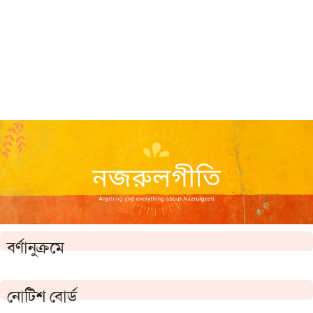
বর্ণানুক্রমে
নোটিশ বোর্ড