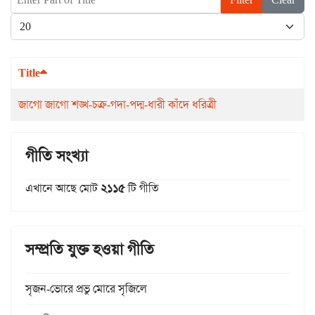
Display #
Title
জাগো জাগো শঙ্খ-চক্র-গদা-পদ্ম-ধারী কাঁদে ধরিত্রী
গীতি সংখ্যা
এখানে আছে মোট
২১১৫
টি গীতি
সম্প্রতি যুক্ত হওয়া গীতি
সৃজন-ভোরে প্রভু মোরে সৃজিলে