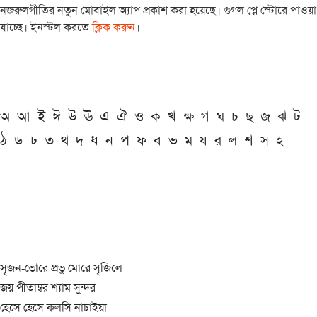
নজরুলগীতির নতুন মোবাইল অ্যাপ প্রকাশ করা হয়েছে। গুগল প্লে স্টোরে পাওয়া
যাচ্ছে। ইনস্টল করতে
ক্লিক করুন
।
অ
আ
ই
ঈ
উ
ঊ
এ
ঐ
ও
ক
খ
ক্ষ
গ
ঘ
চ
ছ
জ
ঝ
ট
ঠ
ড
ঢ
ত
থ
দ
ধ
ন
প
ফ
ব
ভ
ম
য
র
ল
শ
স
হ
সৃজন-ভোরে প্রভু মোরে সৃজিলে
জয় পীতাম্বর শ্যাম সুন্দর
হেসে হেসে কল্‌সি নাচাইয়া