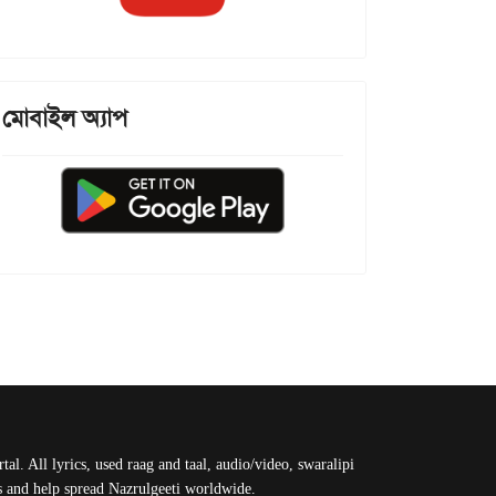
মোবাইল অ্যাপ
al. All lyrics, used raag and taal, audio/video, swaralipi
us and help spread Nazrulgeeti worldwide.