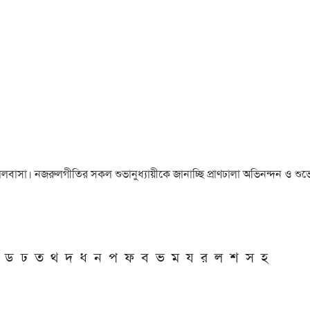
া ও ভালবাসা। নজরুলগীতির সকল শুভানুধ্যায়ীকে জানাচ্ছি প্রাণঢালা অভিনন্দন ও শুভে
ড
ঢ
ত
থ
দ
ধ
ন
প
ফ
ব
ভ
ম
য
র
ল
শ
স
হ