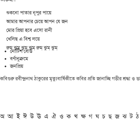
শুকনো পাতার নূপুর পায়ে
আমার আপনার চেয়ে আপন যে জন
মোর প্রিয়া হবে এসো রানী
খেলিছ এ বিশ্ব লয়ে
রুম্ ঝুম্ ঝুম্ ঝুম্ রুম্ ঝুম্ ঝুম্
নোটিশ বোর্ড
বর্ণানুক্রমে
জনপ্রিয়
কবিগুরু রবীন্দ্রনাথ ঠাকুরের মৃত্যুবার্ষিকীতে কবির প্রতি জানাচ্ছি গভীর শ্রদ্ধ
অ
আ
ই
ঈ
উ
ঊ
এ
ঐ
ও
ক
খ
ক্ষ
গ
ঘ
চ
ছ
জ
ঝ
ট
ঠ