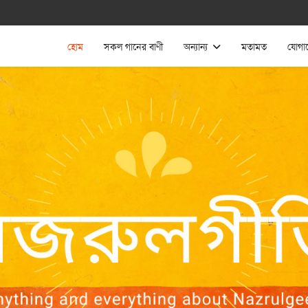
হোম
সকল গানের বাণী
অন্যান্য
মতামত
যোগা