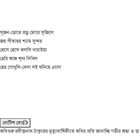
সৃজন-ভোরে প্রভু মোরে সৃজিলে
জয় পীতাম্বর শ্যাম সুন্দর
হেসে হেসে কল্‌সি নাচাইয়া
হেরি আজ শূন্য নিখিল
হের গোধূলি-বেলা সই ঘনিয়ে এলো
নোটিশ বোর্ড
কবিগুরু রবীন্দ্রনাথ ঠাকুরের মৃত্যুবার্ষিকীতে কবির প্রতি জানাচ্ছি গভীর শ্রদ্ধ