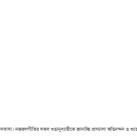
া ও ভালবাসা। নজরুলগীতির সকল শুভানুধ্যায়ীকে জানাচ্ছি প্রাণঢালা অভিনন্দন ও শুভে