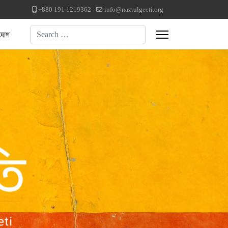
+880 191 1219362
info@nazrulgeeti.org
Search
যোগ