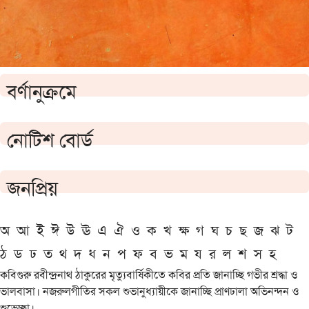
বর্ণানুক্রমে
নোটিশ বোর্ড
জনপ্রিয়
অ
আ
ই
ঈ
উ
ঊ
এ
ঐ
ও
ক
খ
ক্ষ
গ
ঘ
চ
ছ
জ
ঝ
ট
ঠ
ড
ঢ
ত
থ
দ
ধ
ন
প
ফ
ব
ভ
ম
য
র
ল
শ
স
হ
কবিগুরু রবীন্দ্রনাথ ঠাকুরের মৃত্যুবার্ষিকীতে কবির প্রতি জানাচ্ছি গভীর শ্রদ্ধা ও
ভালবাসা। নজরুলগীতির সকল শুভানুধ্যায়ীকে জানাচ্ছি প্রাণঢালা অভিনন্দন ও
শুভেচ্ছা।