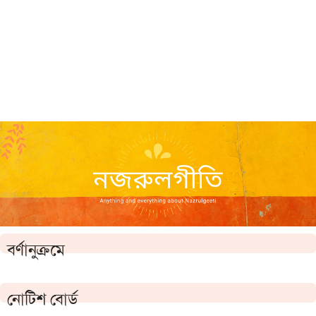
বর্ণানুক্রমে
নোটিশ বোর্ড