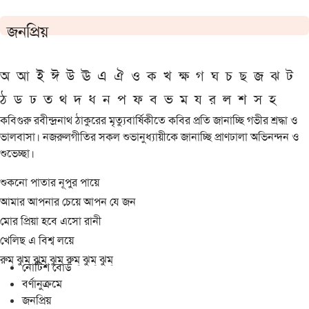
জনপ্রিয়
অ
আ
ই
ঈ
উ
ঊ
এ
ঐ
ও
ক
খ
ক্ষ
গ
ঘ
চ
ছ
জ
ঝ
ট
ঠ
ড
ঢ
ত
থ
দ
ধ
ন
প
ফ
ব
ভ
ম
য
র
ল
শ
স
হ
কবিগুরু রবীন্দ্রনাথ ঠাকুরের মৃত্যুবার্ষিকীতে কবির প্রতি জানাচ্ছি গভীর শ্রদ্ধা ও
ভালবাসা। নজরুলগীতির সকল শুভানুধ্যায়ীকে জানাচ্ছি প্রাণঢালা অভিনন্দন ও
শুভেচ্ছা।
শুকনো পাতার নূপুর পায়ে
আমার আপনার চেয়ে আপন যে জন
মোর প্রিয়া হবে এসো রানী
খেলিছ এ বিশ্ব লয়ে
রুম্ ঝুম্ ঝুম্ ঝুম্ রুম্ ঝুম্ ঝুম্
নোটিশ বোর্ড
বর্ণানুক্রমে
জনপ্রিয়