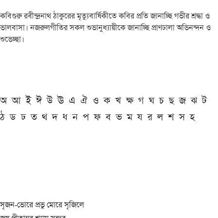
কবিগুরু রবীন্দ্রনাথ ঠাকুরের মৃত্যুবার্ষিকীতে কবির প্রতি জানাচ্ছি গভীর শ্রদ্ধা ও
ভালবাসা। নজরুলগীতির সকল শুভানুধ্যায়ীকে জানাচ্ছি প্রাণঢালা অভিনন্দন ও
শুভেচ্ছা।
অ
আ
ই
ঈ
উ
ঊ
এ
ঐ
ও
ক
খ
ক্ষ
গ
ঘ
চ
ছ
জ
ঝ
ট
ঠ
ড
ঢ
ত
থ
দ
ধ
ন
প
ফ
ব
ভ
ম
য
র
ল
শ
স
হ
সৃজন-ভোরে প্রভু মোরে সৃজিলে