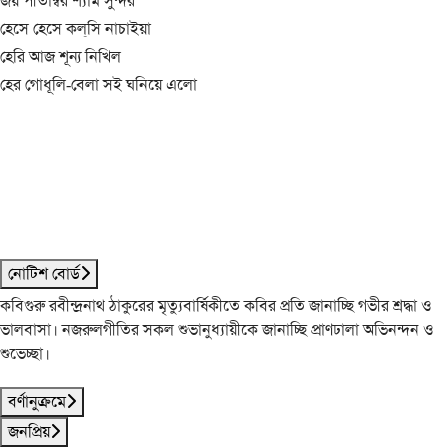
জয় পীতাম্বর শ্যাম সুন্দর
হেসে হেসে কল্‌সি নাচাইয়া
হেরি আজ শূন্য নিখিল
হের গোধূলি-বেলা সই ঘনিয়ে এলো
নোটিশ বোর্ড
কবিগুরু রবীন্দ্রনাথ ঠাকুরের মৃত্যুবার্ষিকীতে কবির প্রতি জানাচ্ছি গভীর শ্রদ্ধা ও
ভালবাসা। নজরুলগীতির সকল শুভানুধ্যায়ীকে জানাচ্ছি প্রাণঢালা অভিনন্দন ও
শুভেচ্ছা।
বর্ণানুক্রমে
জনপ্রিয়