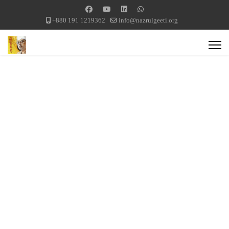
+880 191 1219362
info@nazrulgeeti.org