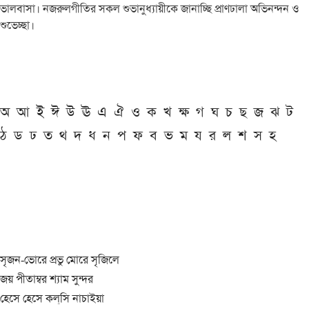
ভালবাসা। নজরুলগীতির সকল শুভানুধ্যায়ীকে জানাচ্ছি প্রাণঢালা অভিনন্দন ও
শুভেচ্ছা।
অ
আ
ই
ঈ
উ
ঊ
এ
ঐ
ও
ক
খ
ক্ষ
গ
ঘ
চ
ছ
জ
ঝ
ট
ঠ
ড
ঢ
ত
থ
দ
ধ
ন
প
ফ
ব
ভ
ম
য
র
ল
শ
স
হ
সৃজন-ভোরে প্রভু মোরে সৃজিলে
জয় পীতাম্বর শ্যাম সুন্দর
হেসে হেসে কল্‌সি নাচাইয়া