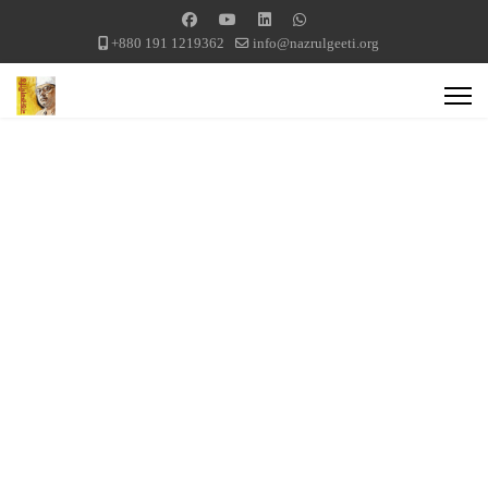
+880 191 1219362
info@nazrulgeeti.org