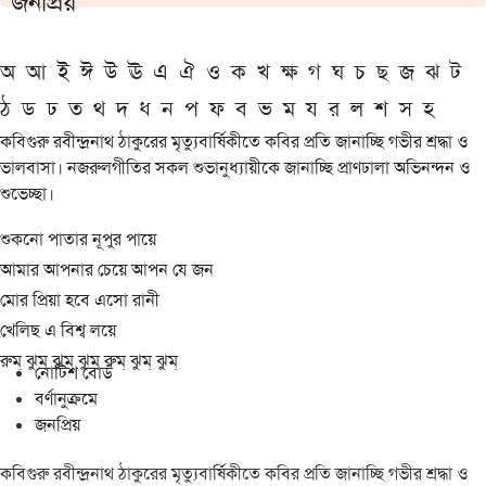
জনপ্রিয়
অ
আ
ই
ঈ
উ
ঊ
এ
ঐ
ও
ক
খ
ক্ষ
গ
ঘ
চ
ছ
জ
ঝ
ট
ঠ
ড
ঢ
ত
থ
দ
ধ
ন
প
ফ
ব
ভ
ম
য
র
ল
শ
স
হ
কবিগুরু রবীন্দ্রনাথ ঠাকুরের মৃত্যুবার্ষিকীতে কবির প্রতি জানাচ্ছি গভীর শ্রদ্ধা ও
ভালবাসা। নজরুলগীতির সকল শুভানুধ্যায়ীকে জানাচ্ছি প্রাণঢালা অভিনন্দন ও
শুভেচ্ছা।
শুকনো পাতার নূপুর পায়ে
আমার আপনার চেয়ে আপন যে জন
মোর প্রিয়া হবে এসো রানী
খেলিছ এ বিশ্ব লয়ে
রুম্ ঝুম্ ঝুম্ ঝুম্ রুম্ ঝুম্ ঝুম্
নোটিশ বোর্ড
বর্ণানুক্রমে
জনপ্রিয়
কবিগুরু রবীন্দ্রনাথ ঠাকুরের মৃত্যুবার্ষিকীতে কবির প্রতি জানাচ্ছি গভীর শ্রদ্ধা ও