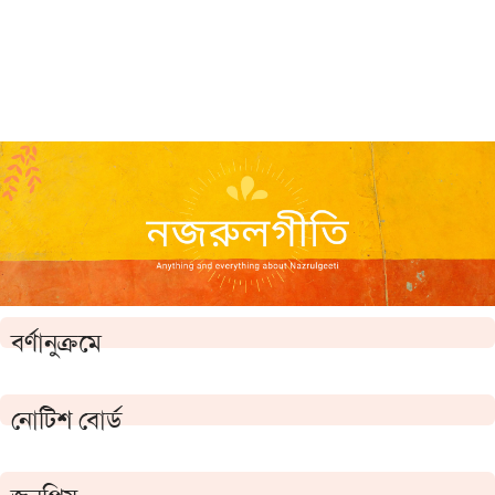
বর্ণানুক্রমে
নোটিশ বোর্ড