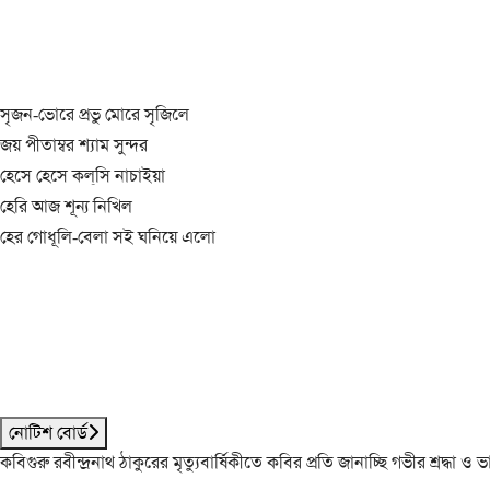
সৃজন-ভোরে প্রভু মোরে সৃজিলে
জয় পীতাম্বর শ্যাম সুন্দর
হেসে হেসে কল্‌সি নাচাইয়া
হেরি আজ শূন্য নিখিল
হের গোধূলি-বেলা সই ঘনিয়ে এলো
নোটিশ বোর্ড
কবিগুরু রবীন্দ্রনাথ ঠাকুরের মৃত্যুবার্ষিকীতে কবির প্রতি জানাচ্ছি গভীর শ্রদ্ধ