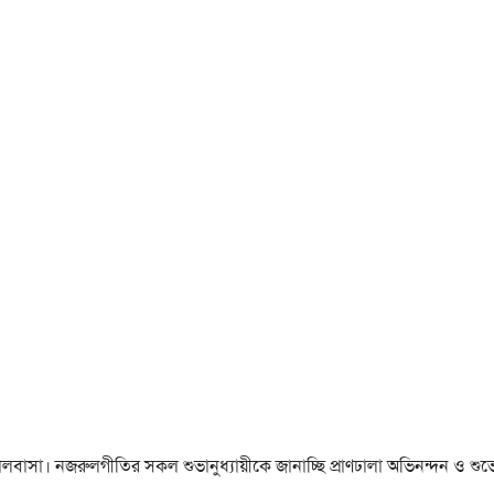
া ও ভালবাসা। নজরুলগীতির সকল শুভানুধ্যায়ীকে জানাচ্ছি প্রাণঢালা অভিনন্দন ও শুভে