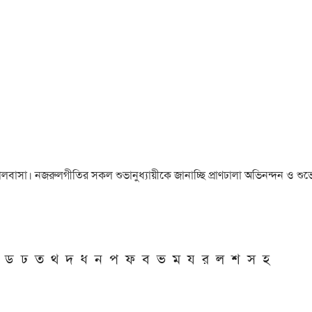
া ও ভালবাসা। নজরুলগীতির সকল শুভানুধ্যায়ীকে জানাচ্ছি প্রাণঢালা অভিনন্দন ও শুভে
ড
ঢ
ত
থ
দ
ধ
ন
প
ফ
ব
ভ
ম
য
র
ল
শ
স
হ