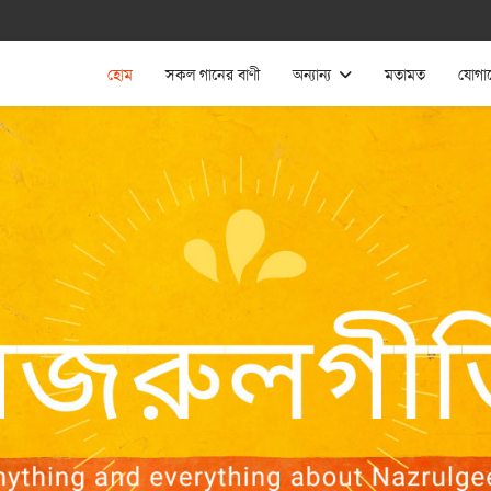
হোম
সকল গানের বাণী
অন্যান্য
মতামত
যোগা