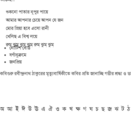
শুকনো পাতার নূপুর পায়ে
আমার আপনার চেয়ে আপন যে জন
মোর প্রিয়া হবে এসো রানী
খেলিছ এ বিশ্ব লয়ে
রুম্ ঝুম্ ঝুম্ ঝুম্ রুম্ ঝুম্ ঝুম্
নোটিশ বোর্ড
বর্ণানুক্রমে
জনপ্রিয়
কবিগুরু রবীন্দ্রনাথ ঠাকুরের মৃত্যুবার্ষিকীতে কবির প্রতি জানাচ্ছি গভীর শ্রদ্ধ
অ
আ
ই
ঈ
উ
ঊ
এ
ঐ
ও
ক
খ
ক্ষ
গ
ঘ
চ
ছ
জ
ঝ
ট
ঠ