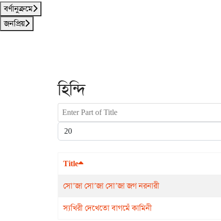
বর্ণানুক্রমে
জনপ্রিয়
হিন্দি
Enter Part of Title
Display #
Title
সো’জা সো’জা সো’জা জগ নরনারী
স্যখিরী দেখেতো বাগমেঁ কামিনী