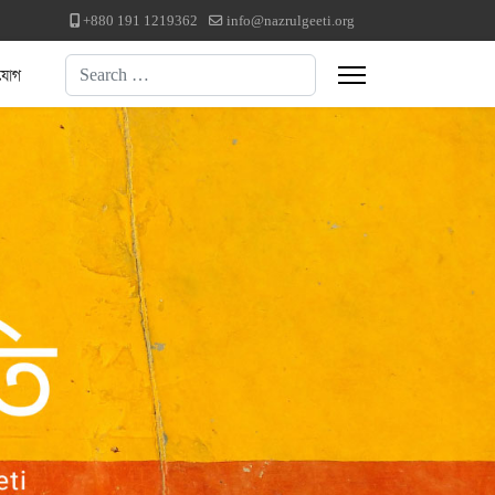
+880 191 1219362
info@nazrulgeeti.org
Search
যোগ