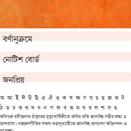
বর্ণানুক্রমে
নোটিশ বোর্ড
জনপ্রিয়
অ
আ
ই
ঈ
উ
ঊ
এ
ঐ
ও
ক
খ
ক্ষ
গ
ঘ
চ
ছ
জ
ঝ
ট
ঠ
ড
ঢ
ত
থ
দ
ধ
ন
প
ফ
ব
ভ
ম
য
র
ল
শ
স
হ
কবিগুরু রবীন্দ্রনাথ ঠাকুরের মৃত্যুবার্ষিকীতে কবির প্রতি জানাচ্ছি গভীর শ্রদ্ধা ও
ভালবাসা। নজরুলগীতির সকল শুভানুধ্যায়ীকে জানাচ্ছি প্রাণঢালা অভিনন্দন ও
শুভেচ্ছা।