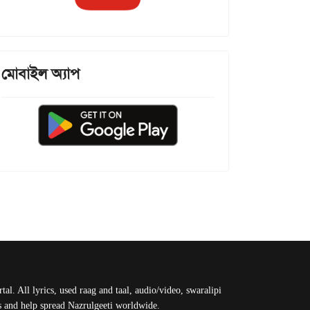
মোবাইল অ্যাপ
al. All lyrics, used raag and taal, audio/video, swaralipi
us and help spread Nazrulgeeti worldwide.