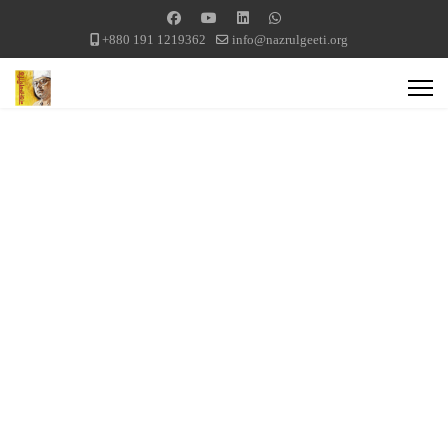
+880 191 1219362
info@nazrulgeeti.org