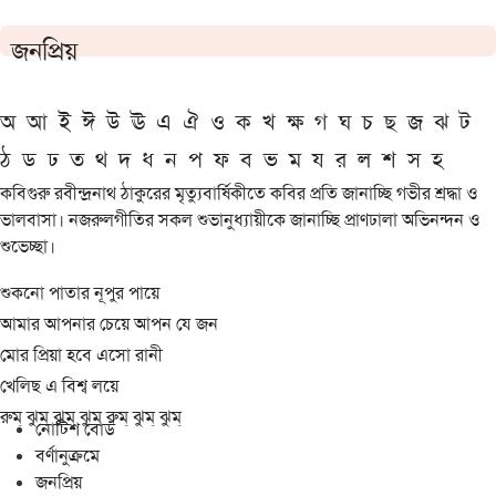
জনপ্রিয়
অ
আ
ই
ঈ
উ
ঊ
এ
ঐ
ও
ক
খ
ক্ষ
গ
ঘ
চ
ছ
জ
ঝ
ট
ঠ
ড
ঢ
ত
থ
দ
ধ
ন
প
ফ
ব
ভ
ম
য
র
ল
শ
স
হ
কবিগুরু রবীন্দ্রনাথ ঠাকুরের মৃত্যুবার্ষিকীতে কবির প্রতি জানাচ্ছি গভীর শ্রদ্ধা ও
ভালবাসা। নজরুলগীতির সকল শুভানুধ্যায়ীকে জানাচ্ছি প্রাণঢালা অভিনন্দন ও
শুভেচ্ছা।
শুকনো পাতার নূপুর পায়ে
আমার আপনার চেয়ে আপন যে জন
মোর প্রিয়া হবে এসো রানী
খেলিছ এ বিশ্ব লয়ে
রুম্ ঝুম্ ঝুম্ ঝুম্ রুম্ ঝুম্ ঝুম্
নোটিশ বোর্ড
বর্ণানুক্রমে
জনপ্রিয়