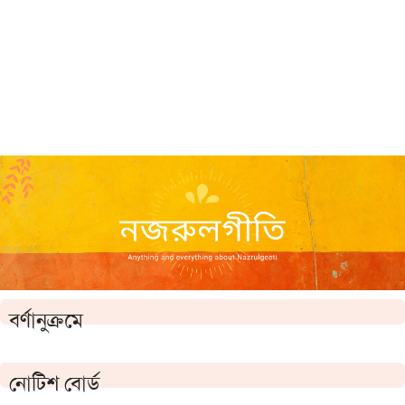
বর্ণানুক্রমে
নোটিশ বোর্ড