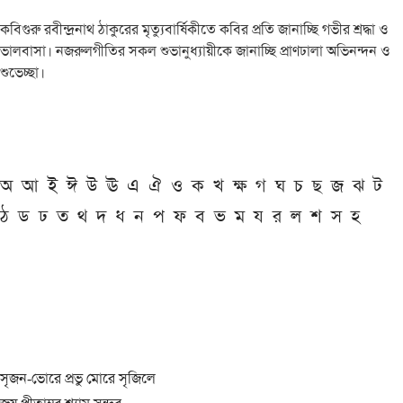
কবিগুরু রবীন্দ্রনাথ ঠাকুরের মৃত্যুবার্ষিকীতে কবির প্রতি জানাচ্ছি গভীর শ্রদ্ধা ও
ভালবাসা। নজরুলগীতির সকল শুভানুধ্যায়ীকে জানাচ্ছি প্রাণঢালা অভিনন্দন ও
শুভেচ্ছা।
অ
আ
ই
ঈ
উ
ঊ
এ
ঐ
ও
ক
খ
ক্ষ
গ
ঘ
চ
ছ
জ
ঝ
ট
ঠ
ড
ঢ
ত
থ
দ
ধ
ন
প
ফ
ব
ভ
ম
য
র
ল
শ
স
হ
সৃজন-ভোরে প্রভু মোরে সৃজিলে