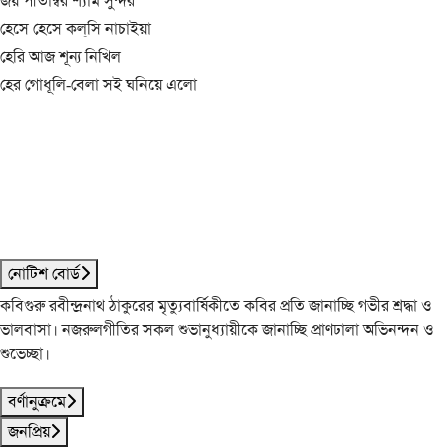
জয় পীতাম্বর শ্যাম সুন্দর
হেসে হেসে কল্‌সি নাচাইয়া
হেরি আজ শূন্য নিখিল
হের গোধূলি-বেলা সই ঘনিয়ে এলো
নোটিশ বোর্ড
কবিগুরু রবীন্দ্রনাথ ঠাকুরের মৃত্যুবার্ষিকীতে কবির প্রতি জানাচ্ছি গভীর শ্রদ্ধা ও
ভালবাসা। নজরুলগীতির সকল শুভানুধ্যায়ীকে জানাচ্ছি প্রাণঢালা অভিনন্দন ও
শুভেচ্ছা।
বর্ণানুক্রমে
জনপ্রিয়