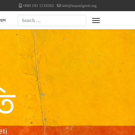
+880 191 1219362
info@nazrulgeeti.org
Search
যোগ