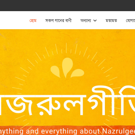
হোম
সকল গানের বাণী
অন্যান্য
মতামত
যোগা