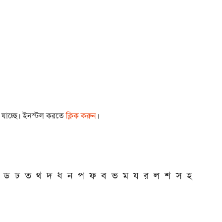
া যাচ্ছে। ইনস্টল করতে
ক্লিক করুন
।
ড
ঢ
ত
থ
দ
ধ
ন
প
ফ
ব
ভ
ম
য
র
ল
শ
স
হ