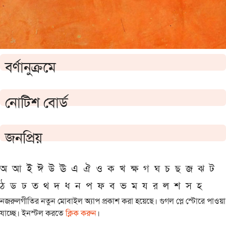
বর্ণানুক্রমে
নোটিশ বোর্ড
জনপ্রিয়
অ
আ
ই
ঈ
উ
ঊ
এ
ঐ
ও
ক
খ
ক্ষ
গ
ঘ
চ
ছ
জ
ঝ
ট
ঠ
ড
ঢ
ত
থ
দ
ধ
ন
প
ফ
ব
ভ
ম
য
র
ল
শ
স
হ
নজরুলগীতির নতুন মোবাইল অ্যাপ প্রকাশ করা হয়েছে। গুগল প্লে স্টোরে পাওয়া
যাচ্ছে। ইনস্টল করতে
ক্লিক করুন
।