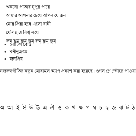
শুকনো পাতার নূপুর পায়ে
আমার আপনার চেয়ে আপন যে জন
মোর প্রিয়া হবে এসো রানী
খেলিছ এ বিশ্ব লয়ে
রুম্ ঝুম্ ঝুম্ ঝুম্ রুম্ ঝুম্ ঝুম্
নোটিশ বোর্ড
বর্ণানুক্রমে
জনপ্রিয়
নজরুলগীতির নতুন মোবাইল অ্যাপ প্রকাশ করা হয়েছে। গুগল প্লে স্টোরে পাওয়
অ
আ
ই
ঈ
উ
ঊ
এ
ঐ
ও
ক
খ
ক্ষ
গ
ঘ
চ
ছ
জ
ঝ
ট
ঠ