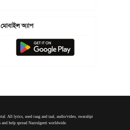
মোবাইল অ্যাপ
al. All lyrics, used raag and taal, audio/video, swaralipi
us and help spread Nazrulgeeti worldwide.