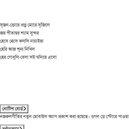
সৃজন-ভোরে প্রভু মোরে সৃজিলে
জয় পীতাম্বর শ্যাম সুন্দর
হেসে হেসে কল্‌সি নাচাইয়া
হেরি আজ শূন্য নিখিল
হের গোধূলি-বেলা সই ঘনিয়ে এলো
নোটিশ বোর্ড
নজরুলগীতির নতুন মোবাইল অ্যাপ প্রকাশ করা হয়েছে। গুগল প্লে স্টোরে পাওয়
বর্ণানুক্রমে