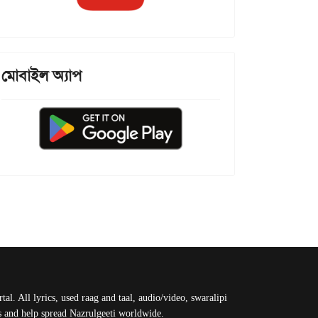
মোবাইল অ্যাপ
al. All lyrics, used raag and taal, audio/video, swaralipi
us and help spread Nazrulgeeti worldwide.