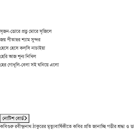
সৃজন-ভোরে প্রভু মোরে সৃজিলে
জয় পীতাম্বর শ্যাম সুন্দর
হেসে হেসে কল্‌সি নাচাইয়া
হেরি আজ শূন্য নিখিল
হের গোধূলি-বেলা সই ঘনিয়ে এলো
নোটিশ বোর্ড
কবিগুরু রবীন্দ্রনাথ ঠাকুরের মৃত্যুবার্ষিকীতে কবির প্রতি জানাচ্ছি গভীর শ্রদ্ধ