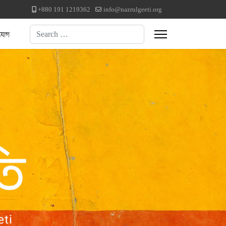
+880 191 1219362
info@nazrulgeeti.org
Search
যোগ