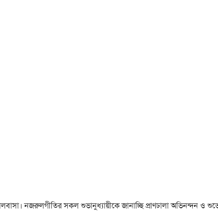
া ও ভালবাসা। নজরুলগীতির সকল শুভানুধ্যায়ীকে জানাচ্ছি প্রাণঢালা অভিনন্দন ও শুভে