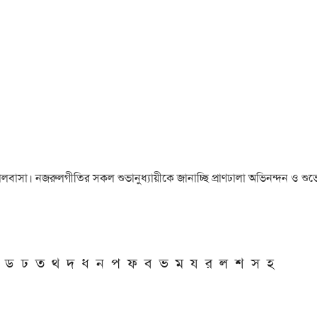
া ও ভালবাসা। নজরুলগীতির সকল শুভানুধ্যায়ীকে জানাচ্ছি প্রাণঢালা অভিনন্দন ও শুভে
ড
ঢ
ত
থ
দ
ধ
ন
প
ফ
ব
ভ
ম
য
র
ল
শ
স
হ