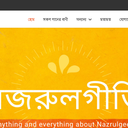
হোম
সকল গানের বাণী
অন্যান্য
মতামত
যোগা