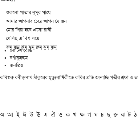
শুকনো পাতার নূপুর পায়ে
আমার আপনার চেয়ে আপন যে জন
মোর প্রিয়া হবে এসো রানী
খেলিছ এ বিশ্ব লয়ে
রুম্ ঝুম্ ঝুম্ ঝুম্ রুম্ ঝুম্ ঝুম্
নোটিশ বোর্ড
বর্ণানুক্রমে
জনপ্রিয়
কবিগুরু রবীন্দ্রনাথ ঠাকুরের মৃত্যুবার্ষিকীতে কবির প্রতি জানাচ্ছি গভীর শ্রদ্ধ
অ
আ
ই
ঈ
উ
ঊ
এ
ঐ
ও
ক
খ
ক্ষ
গ
ঘ
চ
ছ
জ
ঝ
ট
ঠ