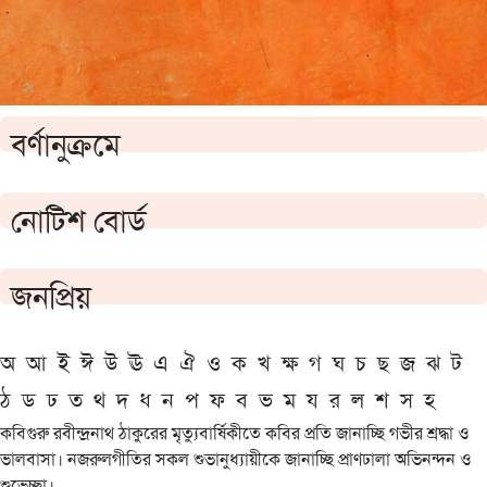
বর্ণানুক্রমে
নোটিশ বোর্ড
জনপ্রিয়
অ
আ
ই
ঈ
উ
ঊ
এ
ঐ
ও
ক
খ
ক্ষ
গ
ঘ
চ
ছ
জ
ঝ
ট
ঠ
ড
ঢ
ত
থ
দ
ধ
ন
প
ফ
ব
ভ
ম
য
র
ল
শ
স
হ
কবিগুরু রবীন্দ্রনাথ ঠাকুরের মৃত্যুবার্ষিকীতে কবির প্রতি জানাচ্ছি গভীর শ্রদ্ধা ও
ভালবাসা। নজরুলগীতির সকল শুভানুধ্যায়ীকে জানাচ্ছি প্রাণঢালা অভিনন্দন ও
শুভেচ্ছা।