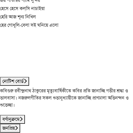
জয় পীতাম্বর শ্যাম সুন্দর
হেসে হেসে কল্‌সি নাচাইয়া
হেরি আজ শূন্য নিখিল
হের গোধূলি-বেলা সই ঘনিয়ে এলো
নোটিশ বোর্ড
কবিগুরু রবীন্দ্রনাথ ঠাকুরের মৃত্যুবার্ষিকীতে কবির প্রতি জানাচ্ছি গভীর শ্রদ্ধা ও
ভালবাসা। নজরুলগীতির সকল শুভানুধ্যায়ীকে জানাচ্ছি প্রাণঢালা অভিনন্দন ও
শুভেচ্ছা।
বর্ণানুক্রমে
জনপ্রিয়