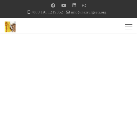
+880 191 1219362
info@nazrulgeeti.org