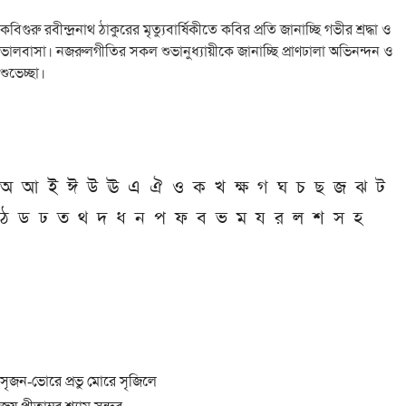
কবিগুরু রবীন্দ্রনাথ ঠাকুরের মৃত্যুবার্ষিকীতে কবির প্রতি জানাচ্ছি গভীর শ্রদ্ধা ও
ভালবাসা। নজরুলগীতির সকল শুভানুধ্যায়ীকে জানাচ্ছি প্রাণঢালা অভিনন্দন ও
শুভেচ্ছা।
অ
আ
ই
ঈ
উ
ঊ
এ
ঐ
ও
ক
খ
ক্ষ
গ
ঘ
চ
ছ
জ
ঝ
ট
ঠ
ড
ঢ
ত
থ
দ
ধ
ন
প
ফ
ব
ভ
ম
য
র
ল
শ
স
হ
সৃজন-ভোরে প্রভু মোরে সৃজিলে