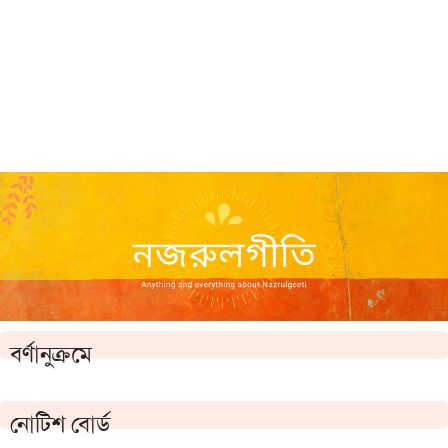
বর্ণানুক্রমে
নোটিশ বোর্ড