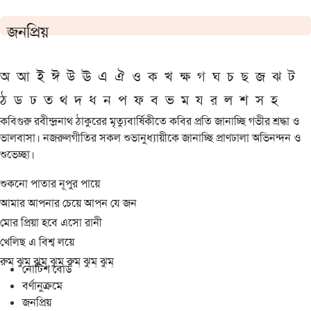
জনপ্রিয়
অ
আ
ই
ঈ
উ
ঊ
এ
ঐ
ও
ক
খ
ক্ষ
গ
ঘ
চ
ছ
জ
ঝ
ট
ঠ
ড
ঢ
ত
থ
দ
ধ
ন
প
ফ
ব
ভ
ম
য
র
ল
শ
স
হ
কবিগুরু রবীন্দ্রনাথ ঠাকুরের মৃত্যুবার্ষিকীতে কবির প্রতি জানাচ্ছি গভীর শ্রদ্ধা ও
ভালবাসা। নজরুলগীতির সকল শুভানুধ্যায়ীকে জানাচ্ছি প্রাণঢালা অভিনন্দন ও
শুভেচ্ছা।
শুকনো পাতার নূপুর পায়ে
আমার আপনার চেয়ে আপন যে জন
মোর প্রিয়া হবে এসো রানী
খেলিছ এ বিশ্ব লয়ে
রুম্ ঝুম্ ঝুম্ ঝুম্ রুম্ ঝুম্ ঝুম্
নোটিশ বোর্ড
বর্ণানুক্রমে
জনপ্রিয়