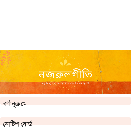
বর্ণানুক্রমে
নোটিশ বোর্ড