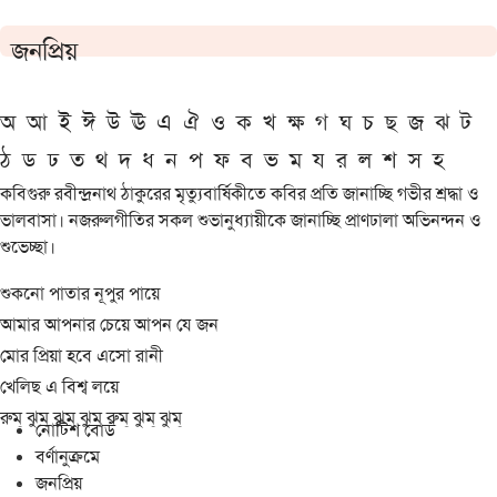
জনপ্রিয়
অ
আ
ই
ঈ
উ
ঊ
এ
ঐ
ও
ক
খ
ক্ষ
গ
ঘ
চ
ছ
জ
ঝ
ট
ঠ
ড
ঢ
ত
থ
দ
ধ
ন
প
ফ
ব
ভ
ম
য
র
ল
শ
স
হ
কবিগুরু রবীন্দ্রনাথ ঠাকুরের মৃত্যুবার্ষিকীতে কবির প্রতি জানাচ্ছি গভীর শ্রদ্ধা ও
ভালবাসা। নজরুলগীতির সকল শুভানুধ্যায়ীকে জানাচ্ছি প্রাণঢালা অভিনন্দন ও
শুভেচ্ছা।
শুকনো পাতার নূপুর পায়ে
আমার আপনার চেয়ে আপন যে জন
মোর প্রিয়া হবে এসো রানী
খেলিছ এ বিশ্ব লয়ে
রুম্ ঝুম্ ঝুম্ ঝুম্ রুম্ ঝুম্ ঝুম্
নোটিশ বোর্ড
বর্ণানুক্রমে
জনপ্রিয়