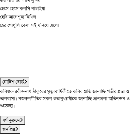
জয় পীতাম্বর শ্যাম সুন্দর
হেসে হেসে কল্‌সি নাচাইয়া
হেরি আজ শূন্য নিখিল
হের গোধূলি-বেলা সই ঘনিয়ে এলো
নোটিশ বোর্ড
কবিগুরু রবীন্দ্রনাথ ঠাকুরের মৃত্যুবার্ষিকীতে কবির প্রতি জানাচ্ছি গভীর শ্রদ্ধা ও
ভালবাসা। নজরুলগীতির সকল শুভানুধ্যায়ীকে জানাচ্ছি প্রাণঢালা অভিনন্দন ও
শুভেচ্ছা।
বর্ণানুক্রমে
জনপ্রিয়