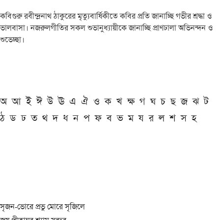
কবিগুরু রবীন্দ্রনাথ ঠাকুরের মৃত্যুবার্ষিকীতে কবির প্রতি জানাচ্ছি গভীর শ্রদ্ধা ও
ভালবাসা। নজরুলগীতির সকল শুভানুধ্যায়ীকে জানাচ্ছি প্রাণঢালা অভিনন্দন ও
শুভেচ্ছা।
অ
আ
ই
ঈ
উ
ঊ
এ
ঐ
ও
ক
খ
ক্ষ
গ
ঘ
চ
ছ
জ
ঝ
ট
ঠ
ড
ঢ
ত
থ
দ
ধ
ন
প
ফ
ব
ভ
ম
য
র
ল
শ
স
হ
সৃজন-ভোরে প্রভু মোরে সৃজিলে