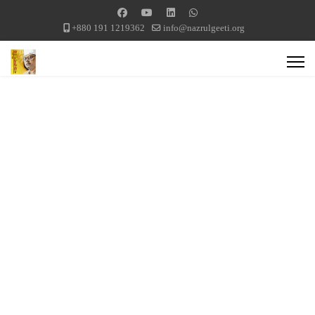
+880 191 1219362
info@nazrulgeeti.org