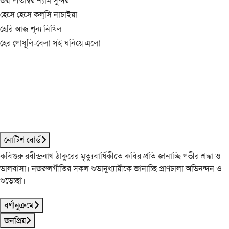
জয় পীতাম্বর শ্যাম সুন্দর
হেসে হেসে কল্‌সি নাচাইয়া
হেরি আজ শূন্য নিখিল
হের গোধূলি-বেলা সই ঘনিয়ে এলো
নোটিশ বোর্ড
কবিগুরু রবীন্দ্রনাথ ঠাকুরের মৃত্যুবার্ষিকীতে কবির প্রতি জানাচ্ছি গভীর শ্রদ্ধা ও
ভালবাসা। নজরুলগীতির সকল শুভানুধ্যায়ীকে জানাচ্ছি প্রাণঢালা অভিনন্দন ও
শুভেচ্ছা।
বর্ণানুক্রমে
জনপ্রিয়