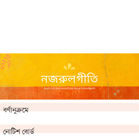
বর্ণানুক্রমে
নোটিশ বোর্ড