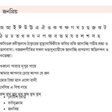
জনপ্রিয়
অ
আ
ই
ঈ
উ
ঊ
এ
ঐ
ও
ক
খ
ক্ষ
গ
ঘ
চ
ছ
জ
ঝ
ট
ঠ
ড
ঢ
ত
থ
দ
ধ
ন
প
ফ
ব
ভ
ম
য
র
ল
শ
স
হ
কবিগুরু রবীন্দ্রনাথ ঠাকুরের মৃত্যুবার্ষিকীতে কবির প্রতি জানাচ্ছি গভীর শ্রদ্ধা ও
ভালবাসা। নজরুলগীতির সকল শুভানুধ্যায়ীকে জানাচ্ছি প্রাণঢালা অভিনন্দন ও
শুভেচ্ছা।
শুকনো পাতার নূপুর পায়ে
আমার আপনার চেয়ে আপন যে জন
মোর প্রিয়া হবে এসো রানী
খেলিছ এ বিশ্ব লয়ে
রুম্ ঝুম্ ঝুম্ ঝুম্ রুম্ ঝুম্ ঝুম্
নোটিশ বোর্ড
বর্ণানুক্রমে
জনপ্রিয়