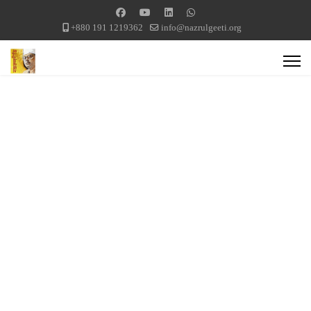
+880 191 1219362
info@nazrulgeeti.org