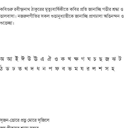
কবিগুরু রবীন্দ্রনাথ ঠাকুরের মৃত্যুবার্ষিকীতে কবির প্রতি জানাচ্ছি গভীর শ্রদ্ধা ও
ভালবাসা। নজরুলগীতির সকল শুভানুধ্যায়ীকে জানাচ্ছি প্রাণঢালা অভিনন্দন ও
শুভেচ্ছা।
অ
আ
ই
ঈ
উ
ঊ
এ
ঐ
ও
ক
খ
ক্ষ
গ
ঘ
চ
ছ
জ
ঝ
ট
ঠ
ড
ঢ
ত
থ
দ
ধ
ন
প
ফ
ব
ভ
ম
য
র
ল
শ
স
হ
সৃজন-ভোরে প্রভু মোরে সৃজিলে