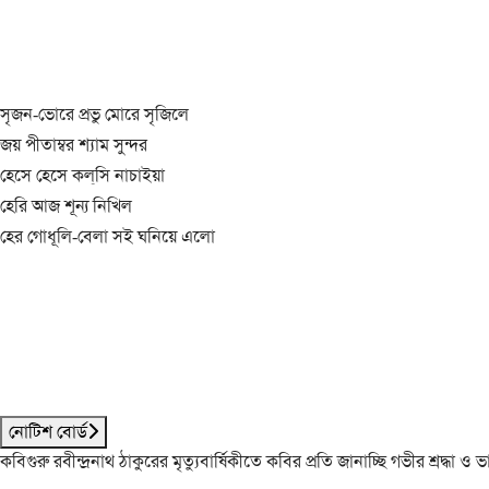
সৃজন-ভোরে প্রভু মোরে সৃজিলে
জয় পীতাম্বর শ্যাম সুন্দর
হেসে হেসে কল্‌সি নাচাইয়া
হেরি আজ শূন্য নিখিল
হের গোধূলি-বেলা সই ঘনিয়ে এলো
নোটিশ বোর্ড
কবিগুরু রবীন্দ্রনাথ ঠাকুরের মৃত্যুবার্ষিকীতে কবির প্রতি জানাচ্ছি গভীর শ্রদ্ধ