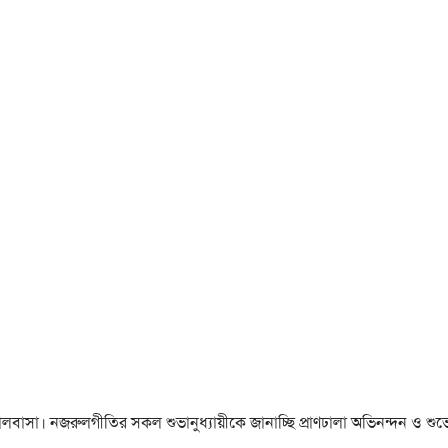
া ও ভালবাসা। নজরুলগীতির সকল শুভানুধ্যায়ীকে জানাচ্ছি প্রাণঢালা অভিনন্দন ও শুভে