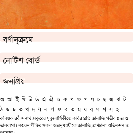
বর্ণানুক্রমে
নোটিশ বোর্ড
জনপ্রিয়
অ
আ
ই
ঈ
উ
ঊ
এ
ঐ
ও
ক
খ
ক্ষ
গ
ঘ
চ
ছ
জ
ঝ
ট
ঠ
ড
ঢ
ত
থ
দ
ধ
ন
প
ফ
ব
ভ
ম
য
র
ল
শ
স
হ
কবিগুরু রবীন্দ্রনাথ ঠাকুরের মৃত্যুবার্ষিকীতে কবির প্রতি জানাচ্ছি গভীর শ্রদ্ধা ও
ভালবাসা। নজরুলগীতির সকল শুভানুধ্যায়ীকে জানাচ্ছি প্রাণঢালা অভিনন্দন ও
শুভেচ্ছা।