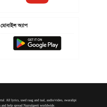
মোবাইল অ্যাপ
al. All lyrics, used raag and taal, audio/video, swaralipi
us and help spread Nazrulgeeti worldwide.