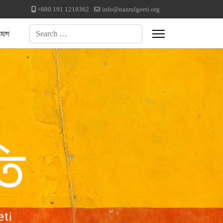
+880 191 1219362
info@nazrulgeeti.org
Search
যোগ