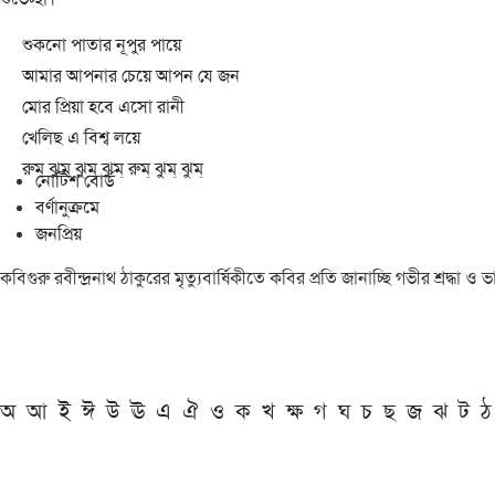
শুকনো পাতার নূপুর পায়ে
আমার আপনার চেয়ে আপন যে জন
মোর প্রিয়া হবে এসো রানী
খেলিছ এ বিশ্ব লয়ে
রুম্ ঝুম্ ঝুম্ ঝুম্ রুম্ ঝুম্ ঝুম্
নোটিশ বোর্ড
বর্ণানুক্রমে
জনপ্রিয়
কবিগুরু রবীন্দ্রনাথ ঠাকুরের মৃত্যুবার্ষিকীতে কবির প্রতি জানাচ্ছি গভীর শ্রদ্ধ
অ
আ
ই
ঈ
উ
ঊ
এ
ঐ
ও
ক
খ
ক্ষ
গ
ঘ
চ
ছ
জ
ঝ
ট
ঠ