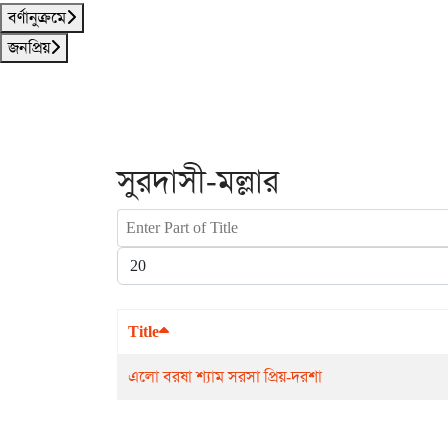
বর্ণানুক্রমে
জনপ্রিয়
সুরদাসী-মল্লার
Enter Part of Title
Display #
Title
এলো বরষা শ্যাম সরসা প্রিয়-দরশা