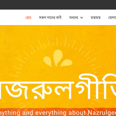
হোম
সকল গানের বাণী
অন্যান্য
মতামত
যোগা