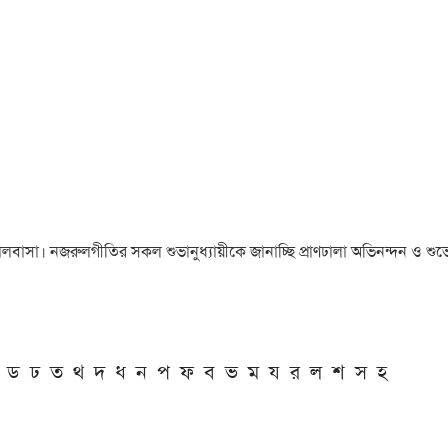
া ও ভালবাসা। নজরুলগীতির সকল শুভানুধ্যায়ীকে জানাচ্ছি প্রাণঢালা অভিনন্দন ও শুভে
ড
ঢ
ত
থ
দ
ধ
ন
প
ফ
ব
ভ
ম
য
র
ল
শ
স
হ