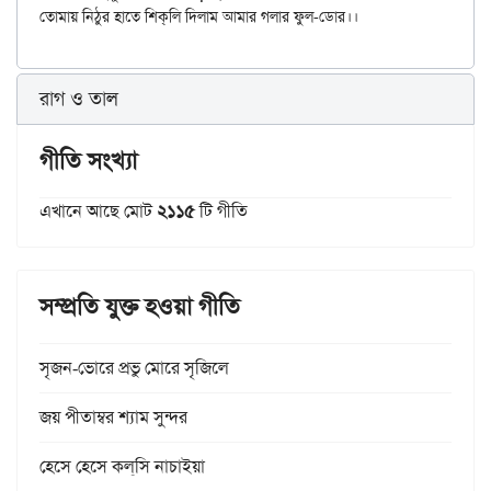
রাগ ও তাল
গীতি সংখ্যা
এখানে আছে মোট
২১১৫
টি গীতি
সম্প্রতি যুক্ত হওয়া গীতি
সৃজন-ভোরে প্রভু মোরে সৃজিলে
জয় পীতাম্বর শ্যাম সুন্দর
হেসে হেসে কল্‌সি নাচাইয়া