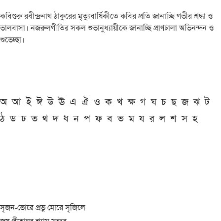
কবিগুরু রবীন্দ্রনাথ ঠাকুরের মৃত্যুবার্ষিকীতে কবির প্রতি জানাচ্ছি গভীর শ্রদ্ধা ও
ভালবাসা। নজরুলগীতির সকল শুভানুধ্যায়ীকে জানাচ্ছি প্রাণঢালা অভিনন্দন ও
শুভেচ্ছা।
অ
আ
ই
ঈ
উ
ঊ
এ
ঐ
ও
ক
খ
ক্ষ
গ
ঘ
চ
ছ
জ
ঝ
ট
ঠ
ড
ঢ
ত
থ
দ
ধ
ন
প
ফ
ব
ভ
ম
য
র
ল
শ
স
হ
সৃজন-ভোরে প্রভু মোরে সৃজিলে