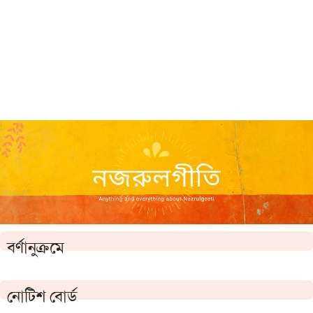
বর্ণানুক্রমে
নোটিশ বোর্ড