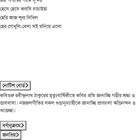
জয় পীতাম্বর শ্যাম সুন্দর
হেসে হেসে কল্‌সি নাচাইয়া
হেরি আজ শূন্য নিখিল
হের গোধূলি-বেলা সই ঘনিয়ে এলো
নোটিশ বোর্ড
কবিগুরু রবীন্দ্রনাথ ঠাকুরের মৃত্যুবার্ষিকীতে কবির প্রতি জানাচ্ছি গভীর শ্রদ্ধা ও
ভালবাসা। নজরুলগীতির সকল শুভানুধ্যায়ীকে জানাচ্ছি প্রাণঢালা অভিনন্দন ও
শুভেচ্ছা।
বর্ণানুক্রমে
জনপ্রিয়