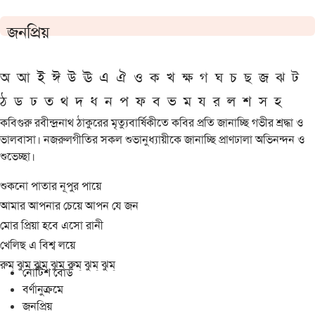
জনপ্রিয়
অ
আ
ই
ঈ
উ
ঊ
এ
ঐ
ও
ক
খ
ক্ষ
গ
ঘ
চ
ছ
জ
ঝ
ট
ঠ
ড
ঢ
ত
থ
দ
ধ
ন
প
ফ
ব
ভ
ম
য
র
ল
শ
স
হ
কবিগুরু রবীন্দ্রনাথ ঠাকুরের মৃত্যুবার্ষিকীতে কবির প্রতি জানাচ্ছি গভীর শ্রদ্ধা ও
ভালবাসা। নজরুলগীতির সকল শুভানুধ্যায়ীকে জানাচ্ছি প্রাণঢালা অভিনন্দন ও
শুভেচ্ছা।
শুকনো পাতার নূপুর পায়ে
আমার আপনার চেয়ে আপন যে জন
মোর প্রিয়া হবে এসো রানী
খেলিছ এ বিশ্ব লয়ে
রুম্ ঝুম্ ঝুম্ ঝুম্ রুম্ ঝুম্ ঝুম্
নোটিশ বোর্ড
বর্ণানুক্রমে
জনপ্রিয়