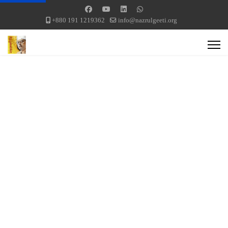
+880 191 1219362
info@nazrulgeeti.org