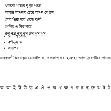
শুকনো পাতার নূপুর পায়ে
আমার আপনার চেয়ে আপন যে জন
মোর প্রিয়া হবে এসো রানী
খেলিছ এ বিশ্ব লয়ে
রুম্ ঝুম্ ঝুম্ ঝুম্ রুম্ ঝুম্ ঝুম্
নোটিশ বোর্ড
বর্ণানুক্রমে
জনপ্রিয়
নজরুলগীতির নতুন মোবাইল অ্যাপ প্রকাশ করা হয়েছে। গুগল প্লে স্টোরে পাওয়
অ
আ
ই
ঈ
উ
ঊ
এ
ঐ
ও
ক
খ
ক্ষ
গ
ঘ
চ
ছ
জ
ঝ
ট
ঠ