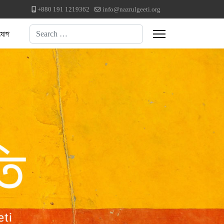
+880 191 1219362
info@nazrulgeeti.org
Search
যোগ