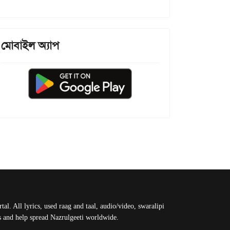
মোবাইল অ্যাপ
al. All lyrics, used raag and taal, audio/video, swaralipi
us and help spread Nazrulgeeti worldwide.