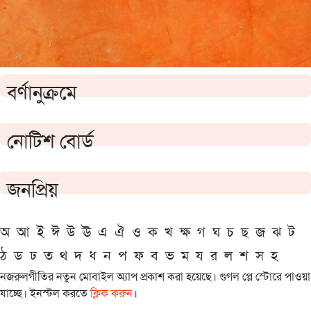
বর্ণানুক্রমে
নোটিশ বোর্ড
জনপ্রিয়
অ
আ
ই
ঈ
উ
ঊ
এ
ঐ
ও
ক
খ
ক্ষ
গ
ঘ
চ
ছ
জ
ঝ
ট
ঠ
ড
ঢ
ত
থ
দ
ধ
ন
প
ফ
ব
ভ
ম
য
র
ল
শ
স
হ
নজরুলগীতির নতুন মোবাইল অ্যাপ প্রকাশ করা হয়েছে। গুগল প্লে স্টোরে পাওয়া
যাচ্ছে। ইনস্টল করতে
ক্লিক করুন
।