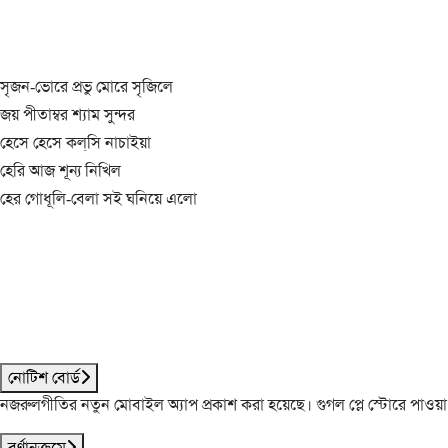
সৃজন-ভোরে প্রভু মোরে সৃজিলে
জয় পীতাম্বর শ্যাম সুন্দর
হেসে হেসে কল্‌সি নাচাইয়া
হেরি আজ শূন্য নিখিল
হের গোধূলি-বেলা সই ঘনিয়ে এলো
নোটিশ বোর্ড
নজরুলগীতির নতুন মোবাইল অ্যাপ প্রকাশ করা হয়েছে। গুগল প্লে স্টোরে পাওয়
বর্ণানুক্রমে