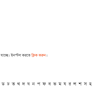
া যাচ্ছে। ইনস্টল করতে
ক্লিক করুন
।
ড
ঢ
ত
থ
দ
ধ
ন
প
ফ
ব
ভ
ম
য
র
ল
শ
স
হ