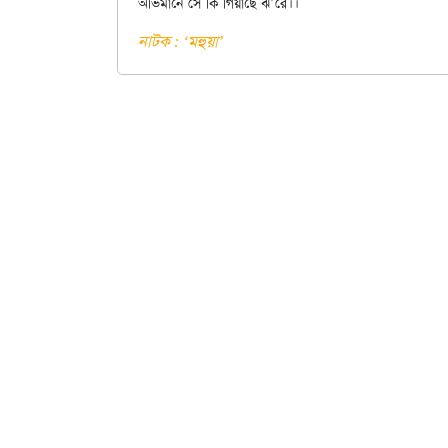
নাটক : ‘মহুয়া’