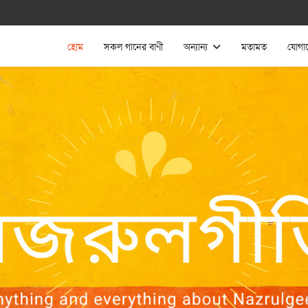
হোম
সকল গানের বাণী
অন্যান্য
মতামত
যোগা