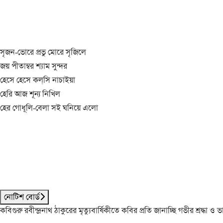
সৃজন-ভোরে প্রভু মোরে সৃজিলে
জয় পীতাম্বর শ্যাম সুন্দর
হেসে হেসে কল্‌সি নাচাইয়া
হেরি আজ শূন্য নিখিল
হের গোধূলি-বেলা সই ঘনিয়ে এলো
নোটিশ বোর্ড
কবিগুরু রবীন্দ্রনাথ ঠাকুরের মৃত্যুবার্ষিকীতে কবির প্রতি জানাচ্ছি গভীর শ্রদ্ধ