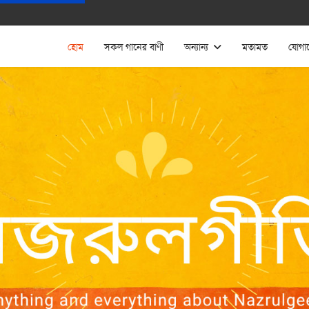
হোম
সকল গানের বাণী
অন্যান্য
মতামত
যোগা