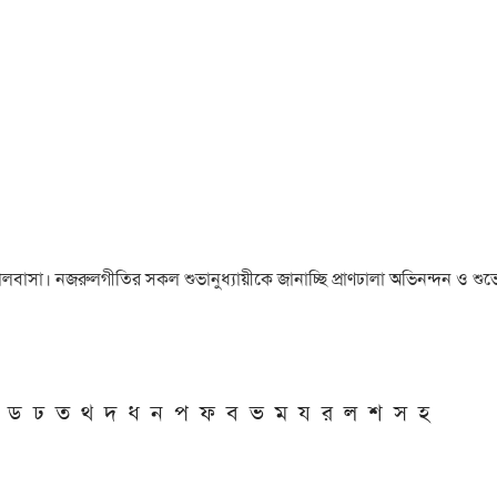
া ও ভালবাসা। নজরুলগীতির সকল শুভানুধ্যায়ীকে জানাচ্ছি প্রাণঢালা অভিনন্দন ও শুভে
ড
ঢ
ত
থ
দ
ধ
ন
প
ফ
ব
ভ
ম
য
র
ল
শ
স
হ