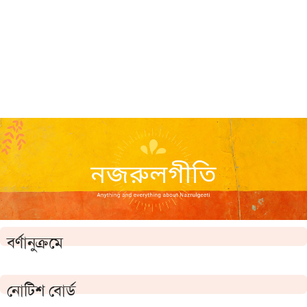
বর্ণানুক্রমে
নোটিশ বোর্ড