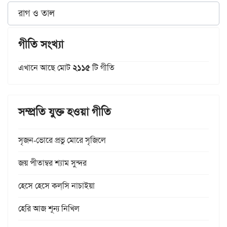
রাগ ও তাল
গীতি সংখ্যা
এখানে আছে মোট
২১১৫
টি গীতি
সম্প্রতি যুক্ত হওয়া গীতি
সৃজন-ভোরে প্রভু মোরে সৃজিলে
জয় পীতাম্বর শ্যাম সুন্দর
হেসে হেসে কল্‌সি নাচাইয়া
হেরি আজ শূন্য নিখিল