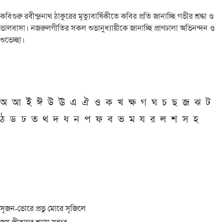
কবিগুরু রবীন্দ্রনাথ ঠাকুরের মৃত্যুবার্ষিকীতে কবির প্রতি জানাচ্ছি গভীর শ্রদ্ধা ও
ভালবাসা। নজরুলগীতির সকল শুভানুধ্যায়ীকে জানাচ্ছি প্রাণঢালা অভিনন্দন ও
শুভেচ্ছা।
অ
আ
ই
ঈ
উ
ঊ
এ
ঐ
ও
ক
খ
ক্ষ
গ
ঘ
চ
ছ
জ
ঝ
ট
ঠ
ড
ঢ
ত
থ
দ
ধ
ন
প
ফ
ব
ভ
ম
য
র
ল
শ
স
হ
সৃজন-ভোরে প্রভু মোরে সৃজিলে