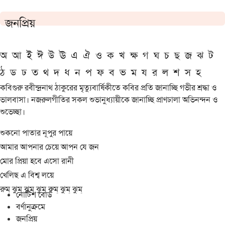
জনপ্রিয়
অ
আ
ই
ঈ
উ
ঊ
এ
ঐ
ও
ক
খ
ক্ষ
গ
ঘ
চ
ছ
জ
ঝ
ট
ঠ
ড
ঢ
ত
থ
দ
ধ
ন
প
ফ
ব
ভ
ম
য
র
ল
শ
স
হ
কবিগুরু রবীন্দ্রনাথ ঠাকুরের মৃত্যুবার্ষিকীতে কবির প্রতি জানাচ্ছি গভীর শ্রদ্ধা ও
ভালবাসা। নজরুলগীতির সকল শুভানুধ্যায়ীকে জানাচ্ছি প্রাণঢালা অভিনন্দন ও
শুভেচ্ছা।
শুকনো পাতার নূপুর পায়ে
আমার আপনার চেয়ে আপন যে জন
মোর প্রিয়া হবে এসো রানী
খেলিছ এ বিশ্ব লয়ে
রুম্ ঝুম্ ঝুম্ ঝুম্ রুম্ ঝুম্ ঝুম্
নোটিশ বোর্ড
বর্ণানুক্রমে
জনপ্রিয়