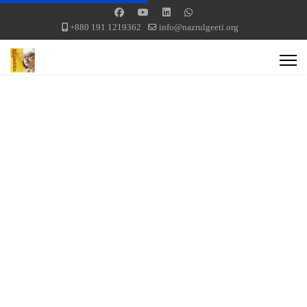
+880 191 1219362
info@nazrulgeeti.org