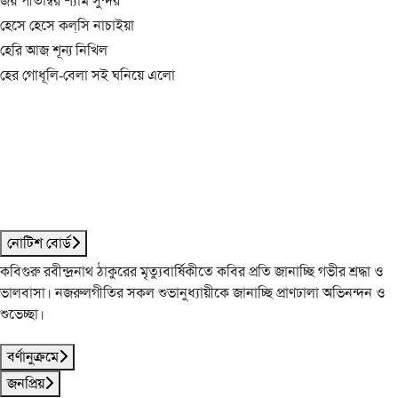
জয় পীতাম্বর শ্যাম সুন্দর
হেসে হেসে কল্‌সি নাচাইয়া
হেরি আজ শূন্য নিখিল
হের গোধূলি-বেলা সই ঘনিয়ে এলো
নোটিশ বোর্ড
কবিগুরু রবীন্দ্রনাথ ঠাকুরের মৃত্যুবার্ষিকীতে কবির প্রতি জানাচ্ছি গভীর শ্রদ্ধা ও
ভালবাসা। নজরুলগীতির সকল শুভানুধ্যায়ীকে জানাচ্ছি প্রাণঢালা অভিনন্দন ও
শুভেচ্ছা।
বর্ণানুক্রমে
জনপ্রিয়