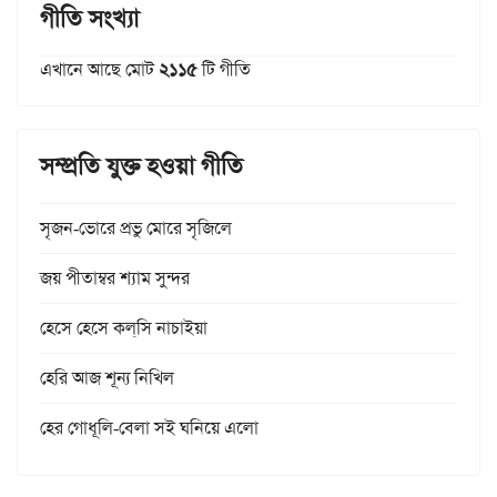
গীতি সংখ্যা
এখানে আছে মোট
২১১৫
টি গীতি
সম্প্রতি যুক্ত হওয়া গীতি
সৃজন-ভোরে প্রভু মোরে সৃজিলে
জয় পীতাম্বর শ্যাম সুন্দর
হেসে হেসে কল্‌সি নাচাইয়া
হেরি আজ শূন্য নিখিল
হের গোধূলি-বেলা সই ঘনিয়ে এলো