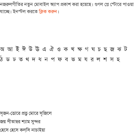
নজরুলগীতির নতুন মোবাইল অ্যাপ প্রকাশ করা হয়েছে। গুগল প্লে স্টোরে পাওয়া
যাচ্ছে। ইনস্টল করতে
ক্লিক করুন
।
অ
আ
ই
ঈ
উ
ঊ
এ
ঐ
ও
ক
খ
ক্ষ
গ
ঘ
চ
ছ
জ
ঝ
ট
ঠ
ড
ঢ
ত
থ
দ
ধ
ন
প
ফ
ব
ভ
ম
য
র
ল
শ
স
হ
সৃজন-ভোরে প্রভু মোরে সৃজিলে
জয় পীতাম্বর শ্যাম সুন্দর
হেসে হেসে কল্‌সি নাচাইয়া