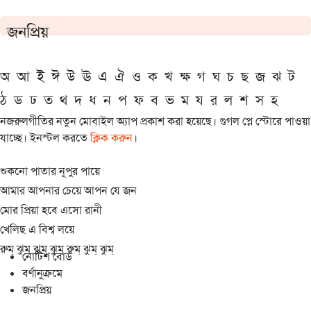
জনপ্রিয়
অ
আ
ই
ঈ
উ
ঊ
এ
ঐ
ও
ক
খ
ক্ষ
গ
ঘ
চ
ছ
জ
ঝ
ট
ঠ
ড
ঢ
ত
থ
দ
ধ
ন
প
ফ
ব
ভ
ম
য
র
ল
শ
স
হ
নজরুলগীতির নতুন মোবাইল অ্যাপ প্রকাশ করা হয়েছে। গুগল প্লে স্টোরে পাওয়া
যাচ্ছে। ইনস্টল করতে
ক্লিক করুন
।
শুকনো পাতার নূপুর পায়ে
আমার আপনার চেয়ে আপন যে জন
মোর প্রিয়া হবে এসো রানী
খেলিছ এ বিশ্ব লয়ে
রুম্ ঝুম্ ঝুম্ ঝুম্ রুম্ ঝুম্ ঝুম্
নোটিশ বোর্ড
বর্ণানুক্রমে
জনপ্রিয়