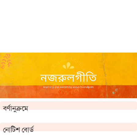
বর্ণানুক্রমে
নোটিশ বোর্ড