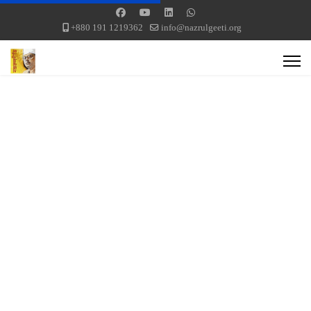
+880 191 1219362
info@nazrulgeeti.org