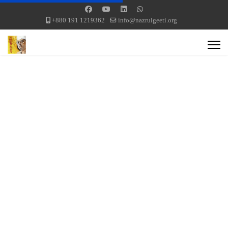
+880 191 1219362
info@nazrulgeeti.org