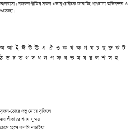
ভালবাসা। নজরুলগীতির সকল শুভানুধ্যায়ীকে জানাচ্ছি প্রাণঢালা অভিনন্দন ও
শুভেচ্ছা।
অ
আ
ই
ঈ
উ
ঊ
এ
ঐ
ও
ক
খ
ক্ষ
গ
ঘ
চ
ছ
জ
ঝ
ট
ঠ
ড
ঢ
ত
থ
দ
ধ
ন
প
ফ
ব
ভ
ম
য
র
ল
শ
স
হ
সৃজন-ভোরে প্রভু মোরে সৃজিলে
জয় পীতাম্বর শ্যাম সুন্দর
হেসে হেসে কল্‌সি নাচাইয়া