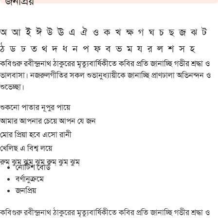
জনপ্রিয়
অ
আ
ই
ঈ
উ
ঊ
এ
ঐ
ও
ক
খ
ক্ষ
গ
ঘ
চ
ছ
জ
ঝ
ট
ঠ
ড
ঢ
ত
থ
দ
ধ
ন
প
ফ
ব
ভ
ম
য
র
ল
শ
স
হ
কবিগুরু রবীন্দ্রনাথ ঠাকুরের মৃত্যুবার্ষিকীতে কবির প্রতি জানাচ্ছি গভীর শ্রদ্ধা ও
ভালবাসা। নজরুলগীতির সকল শুভানুধ্যায়ীকে জানাচ্ছি প্রাণঢালা অভিনন্দন ও
শুভেচ্ছা।
শুকনো পাতার নূপুর পায়ে
আমার আপনার চেয়ে আপন যে জন
মোর প্রিয়া হবে এসো রানী
খেলিছ এ বিশ্ব লয়ে
রুম্ ঝুম্ ঝুম্ ঝুম্ রুম্ ঝুম্ ঝুম্
নোটিশ বোর্ড
বর্ণানুক্রমে
জনপ্রিয়
কবিগুরু রবীন্দ্রনাথ ঠাকুরের মৃত্যুবার্ষিকীতে কবির প্রতি জানাচ্ছি গভীর শ্রদ্ধা ও