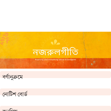
বর্ণানুক্রমে
নোটিশ বোর্ড