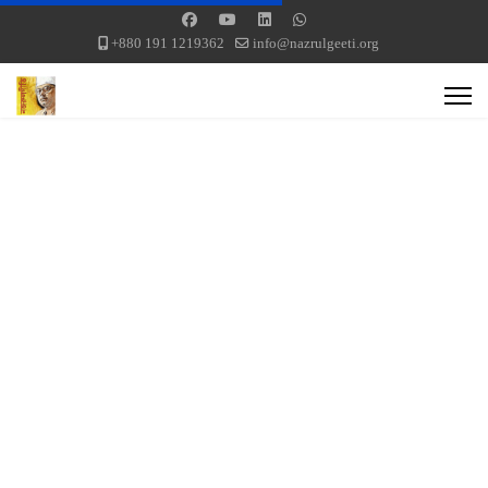
+880 191 1219362
info@nazrulgeeti.org