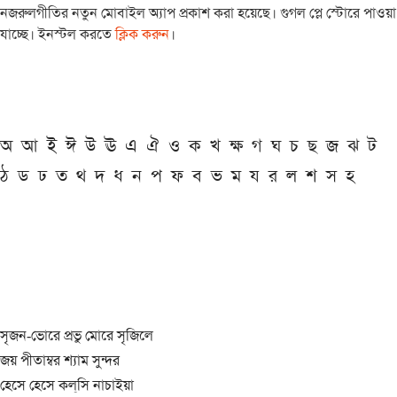
নজরুলগীতির নতুন মোবাইল অ্যাপ প্রকাশ করা হয়েছে। গুগল প্লে স্টোরে পাওয়া
যাচ্ছে। ইনস্টল করতে
ক্লিক করুন
।
অ
আ
ই
ঈ
উ
ঊ
এ
ঐ
ও
ক
খ
ক্ষ
গ
ঘ
চ
ছ
জ
ঝ
ট
ঠ
ড
ঢ
ত
থ
দ
ধ
ন
প
ফ
ব
ভ
ম
য
র
ল
শ
স
হ
সৃজন-ভোরে প্রভু মোরে সৃজিলে
জয় পীতাম্বর শ্যাম সুন্দর
হেসে হেসে কল্‌সি নাচাইয়া