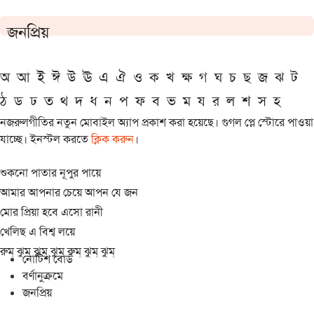
জনপ্রিয়
অ
আ
ই
ঈ
উ
ঊ
এ
ঐ
ও
ক
খ
ক্ষ
গ
ঘ
চ
ছ
জ
ঝ
ট
ঠ
ড
ঢ
ত
থ
দ
ধ
ন
প
ফ
ব
ভ
ম
য
র
ল
শ
স
হ
নজরুলগীতির নতুন মোবাইল অ্যাপ প্রকাশ করা হয়েছে। গুগল প্লে স্টোরে পাওয়া
যাচ্ছে। ইনস্টল করতে
ক্লিক করুন
।
শুকনো পাতার নূপুর পায়ে
আমার আপনার চেয়ে আপন যে জন
মোর প্রিয়া হবে এসো রানী
খেলিছ এ বিশ্ব লয়ে
রুম্ ঝুম্ ঝুম্ ঝুম্ রুম্ ঝুম্ ঝুম্
নোটিশ বোর্ড
বর্ণানুক্রমে
জনপ্রিয়