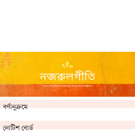
বর্ণানুক্রমে
নোটিশ বোর্ড