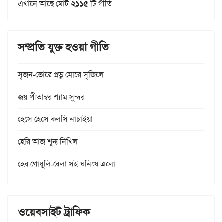
এখানে আছে মোট
২১১৫
টি গীতি
সম্প্রতি যুক্ত হওয়া গীতি
সৃজন-ভোরে প্রভু মোরে সৃজিলে
জয় পীতাম্বর শ্যাম সুন্দর
হেসে হেসে কল্‌সি নাচাইয়া
হেরি আজ শূন্য নিখিল
হের গোধূলি-বেলা সই ঘনিয়ে এলো
ওয়েবসাইট ট্রাফিক