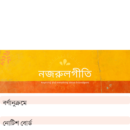
বর্ণানুক্রমে
নোটিশ বোর্ড