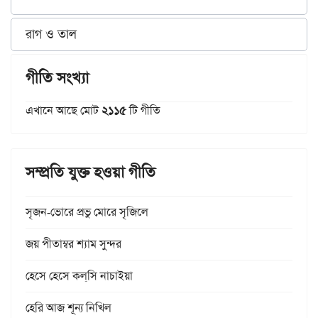
রাগ ও তাল
গীতি সংখ্যা
এখানে আছে মোট
২১১৫
টি গীতি
সম্প্রতি যুক্ত হওয়া গীতি
সৃজন-ভোরে প্রভু মোরে সৃজিলে
জয় পীতাম্বর শ্যাম সুন্দর
হেসে হেসে কল্‌সি নাচাইয়া
হেরি আজ শূন্য নিখিল