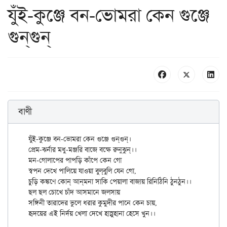
যুঁই-কুঞ্জে বন-ভোমরা কেন গুঞ্জে
গুন্‌গুন্
বাণী
যুঁই-কুঞ্জে বন-ভোমরা কেন গুঞ্জে গুন্‌গুন্।

প্রেম-ঝর্নার মধু-মঞ্জরি বাজে বক্ষে রুনুঝুন্।।

মন-গোলাপের পাপড়ি কাঁপে কেন গো

স্বপন দেখে পালিয়ে যাওয়া বুল্‌বুলি যেন গো,

চুড়ি কঙ্কণে কোন্ আন্‌মনা সাকি পেয়ালা বাজায় রিনিঠিনি ঠুনঠুন।।

ছল ছল চোখে চাঁদ আসমানে জলসায়

সঙ্গিনী তারাদের ভুলে ধরার কুমুদীর পানে কেন চায়,
