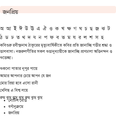
জনপ্রিয়
অ
আ
ই
ঈ
উ
ঊ
এ
ঐ
ও
ক
খ
ক্ষ
গ
ঘ
চ
ছ
জ
ঝ
ট
ঠ
ড
ঢ
ত
থ
দ
ধ
ন
প
ফ
ব
ভ
ম
য
র
ল
শ
স
হ
কবিগুরু রবীন্দ্রনাথ ঠাকুরের মৃত্যুবার্ষিকীতে কবির প্রতি জানাচ্ছি গভীর শ্রদ্ধা ও
ভালবাসা। নজরুলগীতির সকল শুভানুধ্যায়ীকে জানাচ্ছি প্রাণঢালা অভিনন্দন ও
শুভেচ্ছা।
শুকনো পাতার নূপুর পায়ে
আমার আপনার চেয়ে আপন যে জন
মোর প্রিয়া হবে এসো রানী
খেলিছ এ বিশ্ব লয়ে
রুম্ ঝুম্ ঝুম্ ঝুম্ রুম্ ঝুম্ ঝুম্
নোটিশ বোর্ড
বর্ণানুক্রমে
জনপ্রিয়