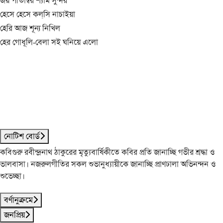
জয় পীতাম্বর শ্যাম সুন্দর
হেসে হেসে কল্‌সি নাচাইয়া
হেরি আজ শূন্য নিখিল
হের গোধূলি-বেলা সই ঘনিয়ে এলো
নোটিশ বোর্ড
কবিগুরু রবীন্দ্রনাথ ঠাকুরের মৃত্যুবার্ষিকীতে কবির প্রতি জানাচ্ছি গভীর শ্রদ্ধা ও
ভালবাসা। নজরুলগীতির সকল শুভানুধ্যায়ীকে জানাচ্ছি প্রাণঢালা অভিনন্দন ও
শুভেচ্ছা।
বর্ণানুক্রমে
জনপ্রিয়