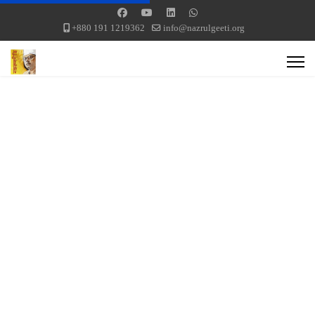
+880 191 1219362
info@nazrulgeeti.org