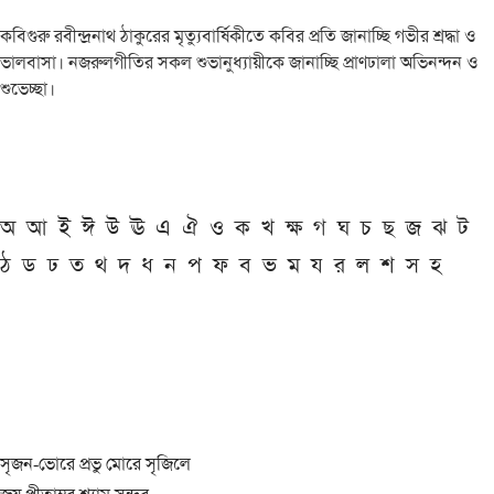
কবিগুরু রবীন্দ্রনাথ ঠাকুরের মৃত্যুবার্ষিকীতে কবির প্রতি জানাচ্ছি গভীর শ্রদ্ধা ও
ভালবাসা। নজরুলগীতির সকল শুভানুধ্যায়ীকে জানাচ্ছি প্রাণঢালা অভিনন্দন ও
শুভেচ্ছা।
অ
আ
ই
ঈ
উ
ঊ
এ
ঐ
ও
ক
খ
ক্ষ
গ
ঘ
চ
ছ
জ
ঝ
ট
ঠ
ড
ঢ
ত
থ
দ
ধ
ন
প
ফ
ব
ভ
ম
য
র
ল
শ
স
হ
সৃজন-ভোরে প্রভু মোরে সৃজিলে