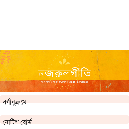
বর্ণানুক্রমে
নোটিশ বোর্ড