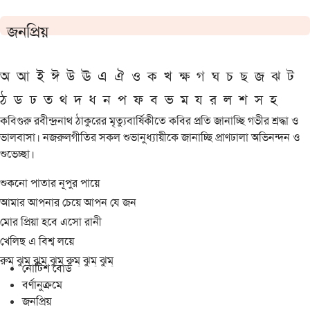
জনপ্রিয়
অ
আ
ই
ঈ
উ
ঊ
এ
ঐ
ও
ক
খ
ক্ষ
গ
ঘ
চ
ছ
জ
ঝ
ট
ঠ
ড
ঢ
ত
থ
দ
ধ
ন
প
ফ
ব
ভ
ম
য
র
ল
শ
স
হ
কবিগুরু রবীন্দ্রনাথ ঠাকুরের মৃত্যুবার্ষিকীতে কবির প্রতি জানাচ্ছি গভীর শ্রদ্ধা ও
ভালবাসা। নজরুলগীতির সকল শুভানুধ্যায়ীকে জানাচ্ছি প্রাণঢালা অভিনন্দন ও
শুভেচ্ছা।
শুকনো পাতার নূপুর পায়ে
আমার আপনার চেয়ে আপন যে জন
মোর প্রিয়া হবে এসো রানী
খেলিছ এ বিশ্ব লয়ে
রুম্ ঝুম্ ঝুম্ ঝুম্ রুম্ ঝুম্ ঝুম্
নোটিশ বোর্ড
বর্ণানুক্রমে
জনপ্রিয়