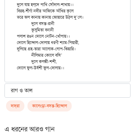
দুলে যায় হল্‌দে পাখি সোঁদাল-শাখায়।।

বিরহ-শীর্ণা নদীর আজিকে আঁখির কূলে

ভরে জল কানায় কানায় জোয়ারে উঠ্‌ল দু’লে।

	দুলে বসন্ত-রানী

	কুসুমিতা বনানী

পলাশ রঙন দোলে নোটন-খোঁপায়।।

দোলে হিন্দোল-দোলায় ধরণী শ্যাম-পিয়ারী,

দুলিছে গ্রহ-তারা আলোক-গোপ-ঝিয়ারি।

	নীলিমার কোলে বসি’

	দুলে কলঙ্কী-শশী,

রাগ ও তাল
দাদ্‌রা
কালেংড়া-বসন্ত-হিন্দোল
এ ধরনের আরও গান