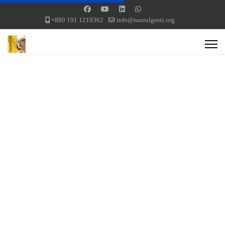
+880 191 1219362
info@nazrulgeeti.org