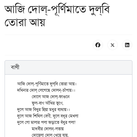
আজি দোল্-পূর্ণিমাতে দুল্‌বি
তোরা আয়
বাণী
আজি দোল্-পূর্ণিমাতে দুল্‌বি তোরা আয়।

দখিনার দোল্ লেগেছে দোলন্-চাঁপায়।।

	দোলে আজ দোল্-ফাগুনে	

	ফুল-বাণ আঁখির তূণে,

দুলে আজ বিধুর হিয়া মধুর ব্যথায়।।

দুলে আজ শিথিল বেণী, দুলে বধূর মেখলা

দুলে গো মালার পলা জড়াতে বঁধুর গলা!

	মাধবীর দোলন্-লতায়

	দোয়েলা দোল্ খেয়ে যায়,
