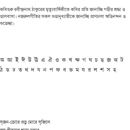
কবিগুরু রবীন্দ্রনাথ ঠাকুরের মৃত্যুবার্ষিকীতে কবির প্রতি জানাচ্ছি গভীর শ্রদ্ধা ও
ভালবাসা। নজরুলগীতির সকল শুভানুধ্যায়ীকে জানাচ্ছি প্রাণঢালা অভিনন্দন ও
শুভেচ্ছা।
অ
আ
ই
ঈ
উ
ঊ
এ
ঐ
ও
ক
খ
ক্ষ
গ
ঘ
চ
ছ
জ
ঝ
ট
ঠ
ড
ঢ
ত
থ
দ
ধ
ন
প
ফ
ব
ভ
ম
য
র
ল
শ
স
হ
সৃজন-ভোরে প্রভু মোরে সৃজিলে