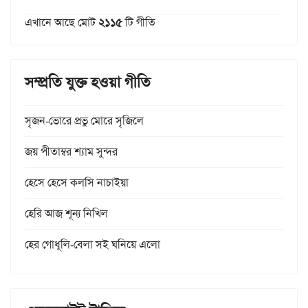
এখানে আছে মোট
২১১৫
টি গীতি
সম্প্রতি যুক্ত হওয়া গীতি
সৃজন-ভোরে প্রভু মোরে সৃজিলে
জয় পীতাম্বর শ্যাম সুন্দর
হেসে হেসে কল্‌সি নাচাইয়া
হেরি আজ শূন্য নিখিল
হের গোধূলি-বেলা সই ঘনিয়ে এলো