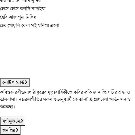
জয় পীতাম্বর শ্যাম সুন্দর
হেসে হেসে কল্‌সি নাচাইয়া
হেরি আজ শূন্য নিখিল
হের গোধূলি-বেলা সই ঘনিয়ে এলো
নোটিশ বোর্ড
কবিগুরু রবীন্দ্রনাথ ঠাকুরের মৃত্যুবার্ষিকীতে কবির প্রতি জানাচ্ছি গভীর শ্রদ্ধা ও
ভালবাসা। নজরুলগীতির সকল শুভানুধ্যায়ীকে জানাচ্ছি প্রাণঢালা অভিনন্দন ও
শুভেচ্ছা।
বর্ণানুক্রমে
জনপ্রিয়