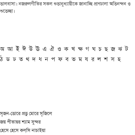
ভালবাসা। নজরুলগীতির সকল শুভানুধ্যায়ীকে জানাচ্ছি প্রাণঢালা অভিনন্দন ও
শুভেচ্ছা।
অ
আ
ই
ঈ
উ
ঊ
এ
ঐ
ও
ক
খ
ক্ষ
গ
ঘ
চ
ছ
জ
ঝ
ট
ঠ
ড
ঢ
ত
থ
দ
ধ
ন
প
ফ
ব
ভ
ম
য
র
ল
শ
স
হ
সৃজন-ভোরে প্রভু মোরে সৃজিলে
জয় পীতাম্বর শ্যাম সুন্দর
হেসে হেসে কল্‌সি নাচাইয়া