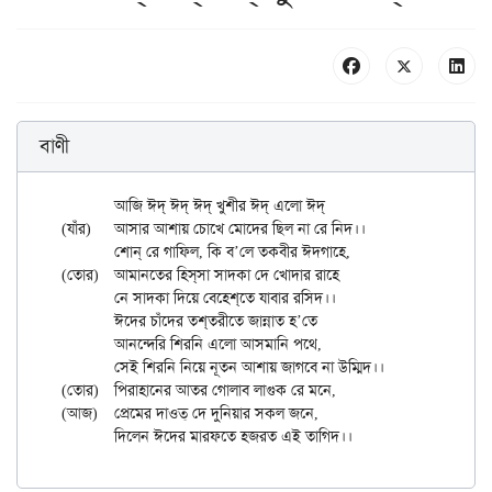
বাণী
	আজি ঈদ্ ঈদ্ ঈদ্ খুশীর ঈদ্ এলো ঈদ্

(যাঁর)	আসার আশায় চোখে মোদের ছিল না রে নিদ।।

	শোন্ রে গাফিল, কি ব’লে তকবীর ঈদ্গাহে,

(তোর)	আমানতের হিস্‌সা সাদকা দে খোদার রাহে

	নে সাদকা দিয়ে বেহেশ্‌তে যাবার রসিদ।।

	ঈদের চাঁদের তশ্‌তরীতে জান্নাত হ’তে

	আনন্দেরি শিরনি এলো আসমানি পথে,

	সেই শিরনি নিয়ে নূতন আশায় জাগবে না উম্মিদ।।

(তোর)	পিরাহানের আতর গোলাব লাগুক রে মনে,

(আজ)	প্রেমের দাওত্ দে দুনিয়ার সকল জনে,
