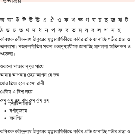
জনপ্রিয়
অ
আ
ই
ঈ
উ
ঊ
এ
ঐ
ও
ক
খ
ক্ষ
গ
ঘ
চ
ছ
জ
ঝ
ট
ঠ
ড
ঢ
ত
থ
দ
ধ
ন
প
ফ
ব
ভ
ম
য
র
ল
শ
স
হ
কবিগুরু রবীন্দ্রনাথ ঠাকুরের মৃত্যুবার্ষিকীতে কবির প্রতি জানাচ্ছি গভীর শ্রদ্ধা ও
ভালবাসা। নজরুলগীতির সকল শুভানুধ্যায়ীকে জানাচ্ছি প্রাণঢালা অভিনন্দন ও
শুভেচ্ছা।
শুকনো পাতার নূপুর পায়ে
আমার আপনার চেয়ে আপন যে জন
মোর প্রিয়া হবে এসো রানী
খেলিছ এ বিশ্ব লয়ে
রুম্ ঝুম্ ঝুম্ ঝুম্ রুম্ ঝুম্ ঝুম্
নোটিশ বোর্ড
বর্ণানুক্রমে
জনপ্রিয়
কবিগুরু রবীন্দ্রনাথ ঠাকুরের মৃত্যুবার্ষিকীতে কবির প্রতি জানাচ্ছি গভীর শ্রদ্ধা ও