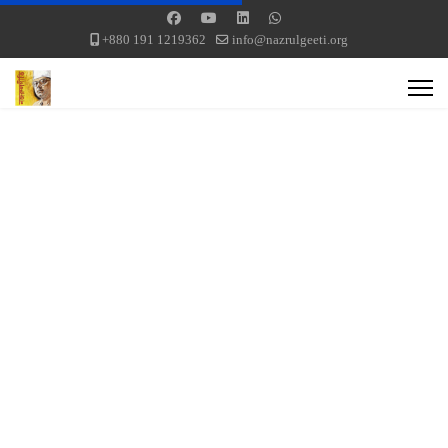
+880 191 1219362
info@nazrulgeeti.org