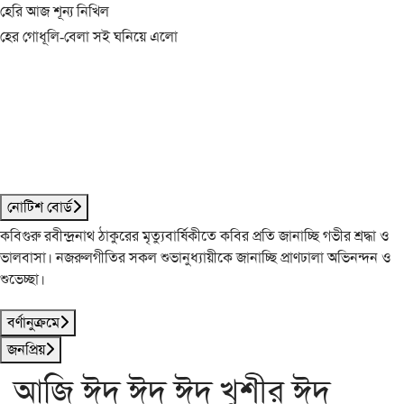
হেরি আজ শূন্য নিখিল
হের গোধূলি-বেলা সই ঘনিয়ে এলো
নোটিশ বোর্ড
কবিগুরু রবীন্দ্রনাথ ঠাকুরের মৃত্যুবার্ষিকীতে কবির প্রতি জানাচ্ছি গভীর শ্রদ্ধা ও
ভালবাসা। নজরুলগীতির সকল শুভানুধ্যায়ীকে জানাচ্ছি প্রাণঢালা অভিনন্দন ও
শুভেচ্ছা।
বর্ণানুক্রমে
জনপ্রিয়
আজি ঈদ্ ঈদ্ ঈদ্ খুশীর ঈদ্