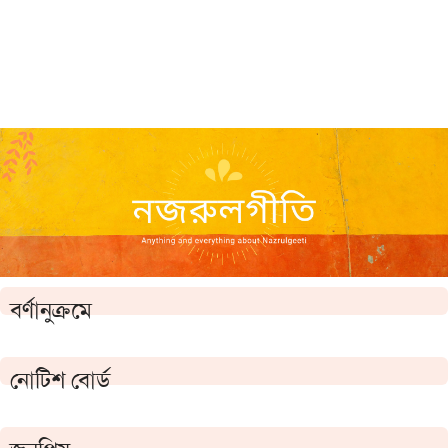
বর্ণানুক্রমে
নোটিশ বোর্ড