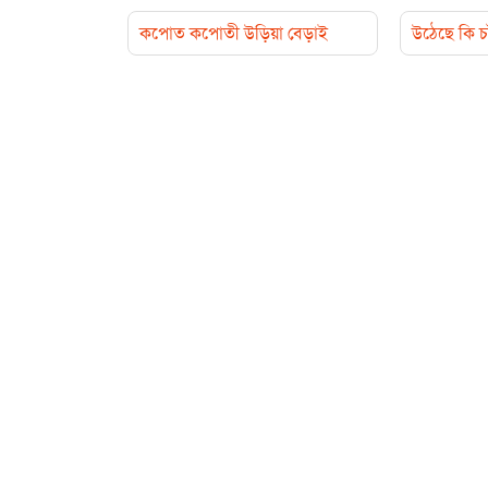
কপোত কপোতী উড়িয়া বেড়াই
উঠেছে কি চ