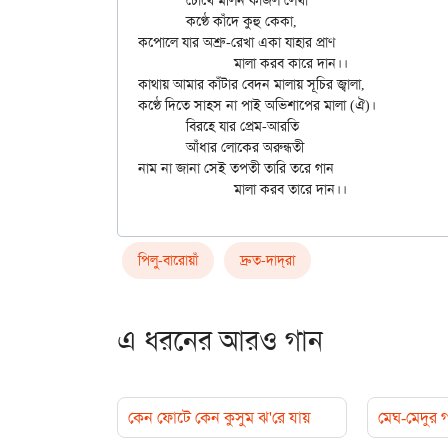
	চোখে মলিন কাজল লেখা

	কণ্ঠে কাঁদে কুহু কেকা,

কপোলে যার অশ্রু-রেখা একা যাহার প্রাণ

		মালা করব কারে দান।।

কাথায় আমার কাঁটার বেদন মালায় সূচির জ্বালা,

কণ্ঠে দিতে সাহস না পাই অভিশাপের মালা (ঐ)।

	বিরহে যার প্রেম-আরতি

	আঁধার লোকের অরুন্ধতী

নাম না জানা সেই তপতী তারি তরে গান

পিলু-বারোয়াঁ
দ্রুত-দাদ্‌রা
এ ধরনের আরও গান
কেন ফোটে কেন কুসুম ঝ'রে যায়
মেঘ-মেদুর 