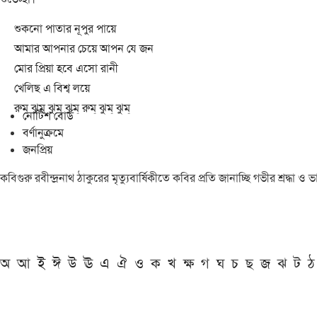
শুকনো পাতার নূপুর পায়ে
আমার আপনার চেয়ে আপন যে জন
মোর প্রিয়া হবে এসো রানী
খেলিছ এ বিশ্ব লয়ে
রুম্ ঝুম্ ঝুম্ ঝুম্ রুম্ ঝুম্ ঝুম্
নোটিশ বোর্ড
বর্ণানুক্রমে
জনপ্রিয়
কবিগুরু রবীন্দ্রনাথ ঠাকুরের মৃত্যুবার্ষিকীতে কবির প্রতি জানাচ্ছি গভীর শ্রদ্ধ
অ
আ
ই
ঈ
উ
ঊ
এ
ঐ
ও
ক
খ
ক্ষ
গ
ঘ
চ
ছ
জ
ঝ
ট
ঠ