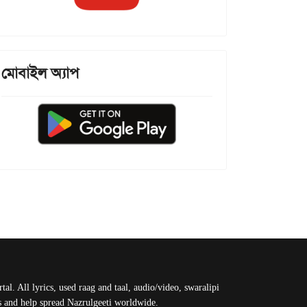
মোবাইল অ্যাপ
al. All lyrics, used raag and taal, audio/video, swaralipi
us and help spread Nazrulgeeti worldwide.