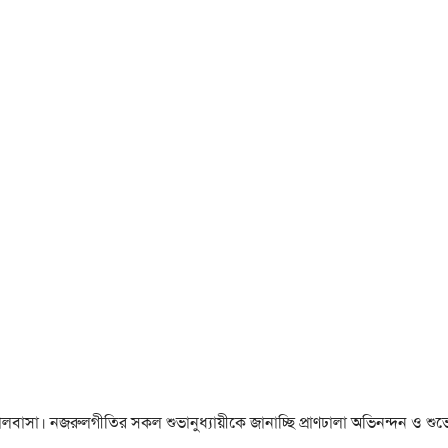
া ও ভালবাসা। নজরুলগীতির সকল শুভানুধ্যায়ীকে জানাচ্ছি প্রাণঢালা অভিনন্দন ও শুভে