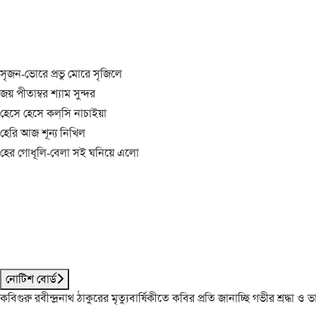
সৃজন-ভোরে প্রভু মোরে সৃজিলে
জয় পীতাম্বর শ্যাম সুন্দর
হেসে হেসে কল্‌সি নাচাইয়া
হেরি আজ শূন্য নিখিল
হের গোধূলি-বেলা সই ঘনিয়ে এলো
নোটিশ বোর্ড
কবিগুরু রবীন্দ্রনাথ ঠাকুরের মৃত্যুবার্ষিকীতে কবির প্রতি জানাচ্ছি গভীর শ্রদ্ধ