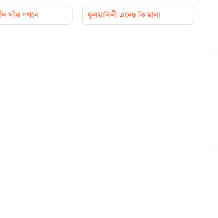
াঁদ সাঁঝ গগনে
ফুলমালিনী এনেছ কি মালা