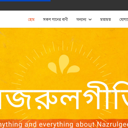
হোম
সকল গানের বাণী
অন্যান্য
মতামত
যোগা