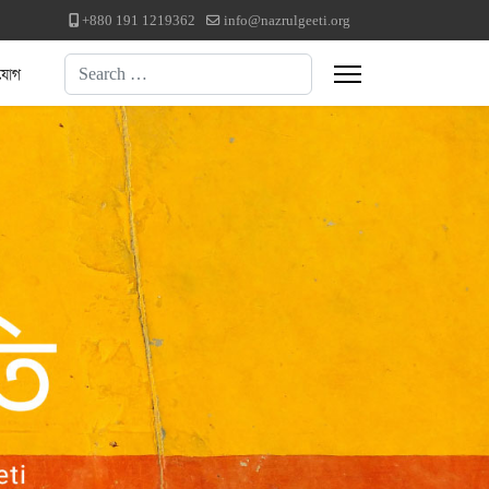
+880 191 1219362
info@nazrulgeeti.org
Search
যোগ