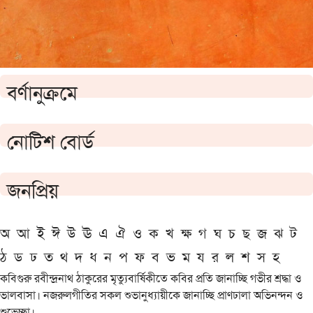
বর্ণানুক্রমে
নোটিশ বোর্ড
জনপ্রিয়
অ
আ
ই
ঈ
উ
ঊ
এ
ঐ
ও
ক
খ
ক্ষ
গ
ঘ
চ
ছ
জ
ঝ
ট
ঠ
ড
ঢ
ত
থ
দ
ধ
ন
প
ফ
ব
ভ
ম
য
র
ল
শ
স
হ
কবিগুরু রবীন্দ্রনাথ ঠাকুরের মৃত্যুবার্ষিকীতে কবির প্রতি জানাচ্ছি গভীর শ্রদ্ধা ও
ভালবাসা। নজরুলগীতির সকল শুভানুধ্যায়ীকে জানাচ্ছি প্রাণঢালা অভিনন্দন ও
শুভেচ্ছা।