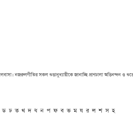
া ও ভালবাসা। নজরুলগীতির সকল শুভানুধ্যায়ীকে জানাচ্ছি প্রাণঢালা অভিনন্দন ও শুভে
ড
ঢ
ত
থ
দ
ধ
ন
প
ফ
ব
ভ
ম
য
র
ল
শ
স
হ