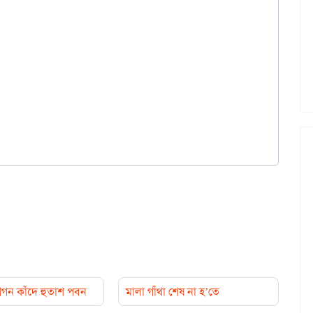
গগন কাঁদে হুতাশ পবন
মালা গাঁথা শেষ না হ’তে