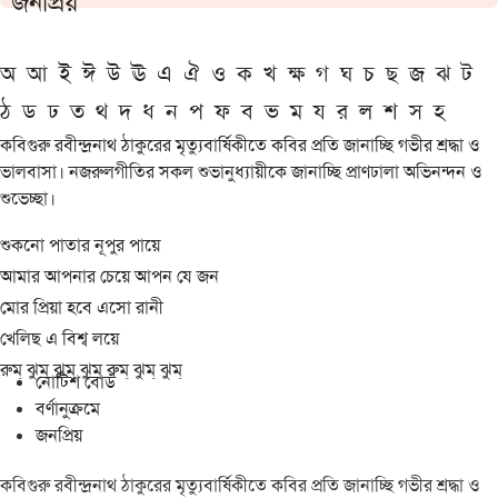
জনপ্রিয়
অ
আ
ই
ঈ
উ
ঊ
এ
ঐ
ও
ক
খ
ক্ষ
গ
ঘ
চ
ছ
জ
ঝ
ট
ঠ
ড
ঢ
ত
থ
দ
ধ
ন
প
ফ
ব
ভ
ম
য
র
ল
শ
স
হ
কবিগুরু রবীন্দ্রনাথ ঠাকুরের মৃত্যুবার্ষিকীতে কবির প্রতি জানাচ্ছি গভীর শ্রদ্ধা ও
ভালবাসা। নজরুলগীতির সকল শুভানুধ্যায়ীকে জানাচ্ছি প্রাণঢালা অভিনন্দন ও
শুভেচ্ছা।
শুকনো পাতার নূপুর পায়ে
আমার আপনার চেয়ে আপন যে জন
মোর প্রিয়া হবে এসো রানী
খেলিছ এ বিশ্ব লয়ে
রুম্ ঝুম্ ঝুম্ ঝুম্ রুম্ ঝুম্ ঝুম্
নোটিশ বোর্ড
বর্ণানুক্রমে
জনপ্রিয়
কবিগুরু রবীন্দ্রনাথ ঠাকুরের মৃত্যুবার্ষিকীতে কবির প্রতি জানাচ্ছি গভীর শ্রদ্ধা ও