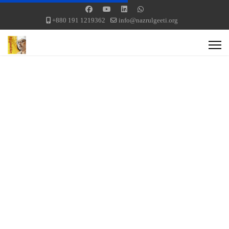
+880 191 1219362
info@nazrulgeeti.org