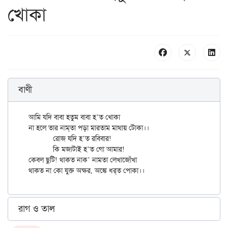
খোকা
বাণী
আমি যদি বাবা হতুম বাবা হ’ত খোকা

না হলে তার নাম্‌তা পড়া মারতাম মাথায় টোকা।।

	রোজ যদি হ’ত রবিবার!

	কি মজাটাই হ’ত গো আমার!

কেবল ছুটি! থাকত নাক’ নামতা লেখাজোঁখা

রাগ ও তাল