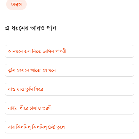
ফের্‌তা
এ ধরনের আরও গান
আন্‌মনে জল নিতে ভাসিল গাগরী
ভুলি কেমনে আজো যে মনে
যাও যাও তুমি ফিরে
নাইয়া ধীরে চালাও তরণী
যায় ঝিলমিল্ ঝিলমিল্ ঢেউ তুলে