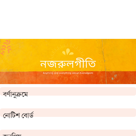
বর্ণানুক্রমে
নোটিশ বোর্ড