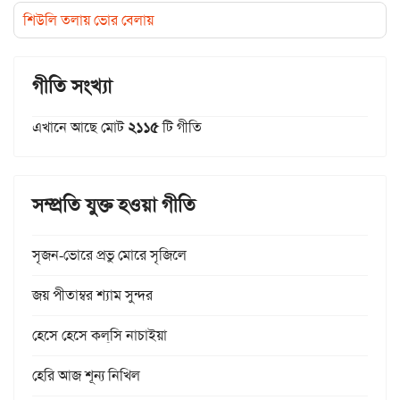
শিউলি তলায় ভোর বেলায়
গীতি সংখ্যা
এখানে আছে মোট
২১১৫
টি গীতি
সম্প্রতি যুক্ত হওয়া গীতি
সৃজন-ভোরে প্রভু মোরে সৃজিলে
জয় পীতাম্বর শ্যাম সুন্দর
হেসে হেসে কল্‌সি নাচাইয়া
হেরি আজ শূন্য নিখিল