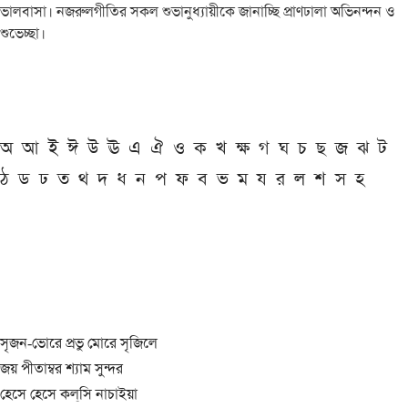
ভালবাসা। নজরুলগীতির সকল শুভানুধ্যায়ীকে জানাচ্ছি প্রাণঢালা অভিনন্দন ও
শুভেচ্ছা।
অ
আ
ই
ঈ
উ
ঊ
এ
ঐ
ও
ক
খ
ক্ষ
গ
ঘ
চ
ছ
জ
ঝ
ট
ঠ
ড
ঢ
ত
থ
দ
ধ
ন
প
ফ
ব
ভ
ম
য
র
ল
শ
স
হ
সৃজন-ভোরে প্রভু মোরে সৃজিলে
জয় পীতাম্বর শ্যাম সুন্দর
হেসে হেসে কল্‌সি নাচাইয়া