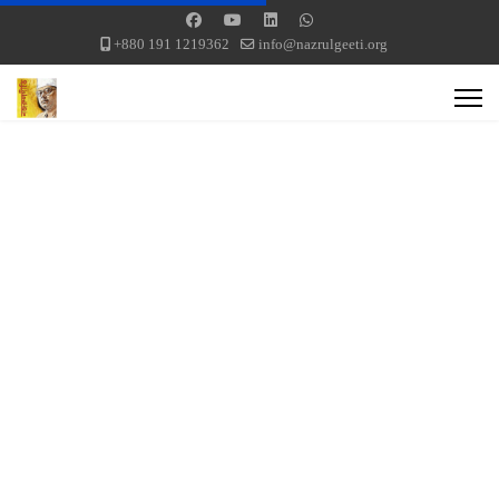
+880 191 1219362
info@nazrulgeeti.org