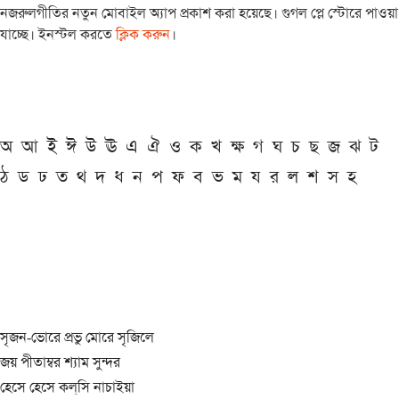
নজরুলগীতির নতুন মোবাইল অ্যাপ প্রকাশ করা হয়েছে। গুগল প্লে স্টোরে পাওয়া
যাচ্ছে। ইনস্টল করতে
ক্লিক করুন
।
অ
আ
ই
ঈ
উ
ঊ
এ
ঐ
ও
ক
খ
ক্ষ
গ
ঘ
চ
ছ
জ
ঝ
ট
ঠ
ড
ঢ
ত
থ
দ
ধ
ন
প
ফ
ব
ভ
ম
য
র
ল
শ
স
হ
সৃজন-ভোরে প্রভু মোরে সৃজিলে
জয় পীতাম্বর শ্যাম সুন্দর
হেসে হেসে কল্‌সি নাচাইয়া