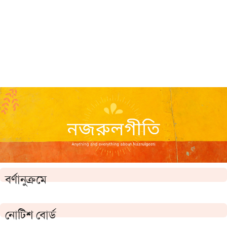
বর্ণানুক্রমে
নোটিশ বোর্ড