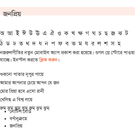
জনপ্রিয়
অ
আ
ই
ঈ
উ
ঊ
এ
ঐ
ও
ক
খ
ক্ষ
গ
ঘ
চ
ছ
জ
ঝ
ট
ঠ
ড
ঢ
ত
থ
দ
ধ
ন
প
ফ
ব
ভ
ম
য
র
ল
শ
স
হ
নজরুলগীতির নতুন মোবাইল অ্যাপ প্রকাশ করা হয়েছে। গুগল প্লে স্টোরে পাওয়া
যাচ্ছে। ইনস্টল করতে
ক্লিক করুন
।
শুকনো পাতার নূপুর পায়ে
আমার আপনার চেয়ে আপন যে জন
মোর প্রিয়া হবে এসো রানী
খেলিছ এ বিশ্ব লয়ে
রুম্ ঝুম্ ঝুম্ ঝুম্ রুম্ ঝুম্ ঝুম্
নোটিশ বোর্ড
বর্ণানুক্রমে
জনপ্রিয়