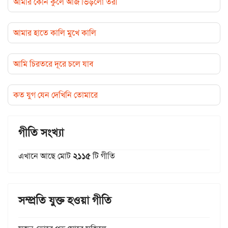
আমার কোন কুলে আজ ভিড়লো তরী
আমার হাতে কালি মুখে কালি
আমি চিরতরে দূরে চলে যাব
কত যুগ যেন দেখিনি তোমারে
গীতি সংখ্যা
এখানে আছে মোট
২১১৫
টি গীতি
সম্প্রতি যুক্ত হওয়া গীতি