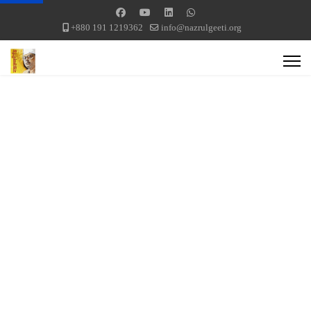
+880 191 1219362
info@nazrulgeeti.org