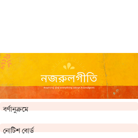
বর্ণানুক্রমে
নোটিশ বোর্ড