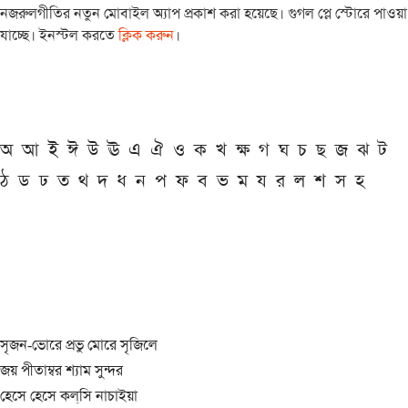
নজরুলগীতির নতুন মোবাইল অ্যাপ প্রকাশ করা হয়েছে। গুগল প্লে স্টোরে পাওয়া
যাচ্ছে। ইনস্টল করতে
ক্লিক করুন
।
অ
আ
ই
ঈ
উ
ঊ
এ
ঐ
ও
ক
খ
ক্ষ
গ
ঘ
চ
ছ
জ
ঝ
ট
ঠ
ড
ঢ
ত
থ
দ
ধ
ন
প
ফ
ব
ভ
ম
য
র
ল
শ
স
হ
সৃজন-ভোরে প্রভু মোরে সৃজিলে
জয় পীতাম্বর শ্যাম সুন্দর
হেসে হেসে কল্‌সি নাচাইয়া