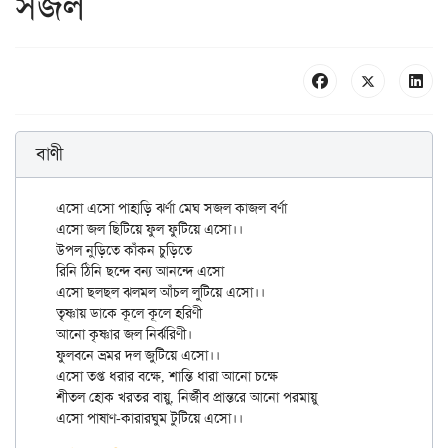
সজল
বাণী
এসো এসো পাহাড়ি ঝর্ণা মেঘ সজল কাজল বর্ণা

এসো জল ছিটিয়ে ফুল ফুটিয়ে এসো।।

উপল নুড়িতে কাঁকন চুড়িতে

রিনি ঠিনি ছন্দে বন্য আনন্দে এসো

এসো ছলছল ঝলমল আঁচল লুটিয়ে এসো।।

তৃষ্ণায় ডাকে কূলে কূলে হরিণী

আনো কৃষ্ণার জল নির্ঝরিণী।

ফুলবনে ভ্রমর দল জুটিয়ে এসো।।

এসো তপ্ত ধরার বক্ষে, শান্তি ধারা আনো চক্ষে

শীতল হোক খরতর বায়ু, নির্জীব প্রান্তরে আনো পরমায়ু
