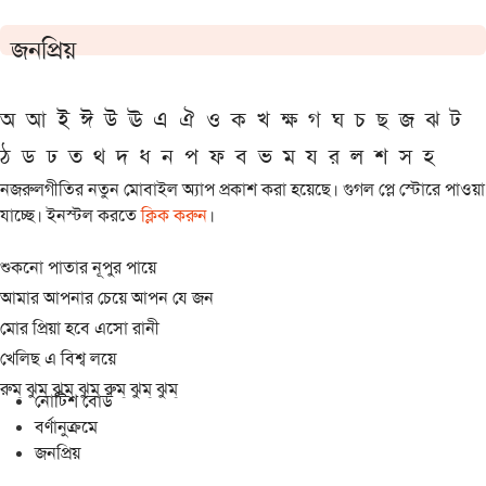
জনপ্রিয়
অ
আ
ই
ঈ
উ
ঊ
এ
ঐ
ও
ক
খ
ক্ষ
গ
ঘ
চ
ছ
জ
ঝ
ট
ঠ
ড
ঢ
ত
থ
দ
ধ
ন
প
ফ
ব
ভ
ম
য
র
ল
শ
স
হ
নজরুলগীতির নতুন মোবাইল অ্যাপ প্রকাশ করা হয়েছে। গুগল প্লে স্টোরে পাওয়া
যাচ্ছে। ইনস্টল করতে
ক্লিক করুন
।
শুকনো পাতার নূপুর পায়ে
আমার আপনার চেয়ে আপন যে জন
মোর প্রিয়া হবে এসো রানী
খেলিছ এ বিশ্ব লয়ে
রুম্ ঝুম্ ঝুম্ ঝুম্ রুম্ ঝুম্ ঝুম্
নোটিশ বোর্ড
বর্ণানুক্রমে
জনপ্রিয়