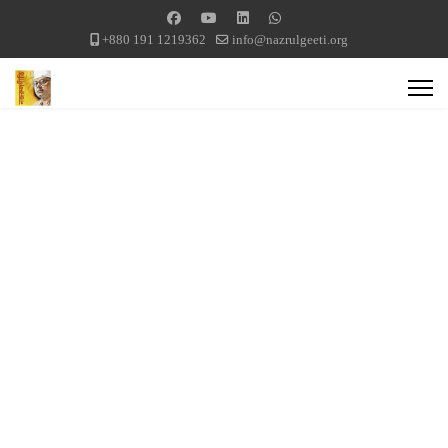
+880 191 1219362
info@nazrulgeeti.org