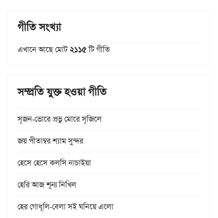
গীতি সংখ্যা
এখানে আছে মোট
২১১৫
টি গীতি
সম্প্রতি যুক্ত হওয়া গীতি
সৃজন-ভোরে প্রভু মোরে সৃজিলে
জয় পীতাম্বর শ্যাম সুন্দর
হেসে হেসে কল্‌সি নাচাইয়া
হেরি আজ শূন্য নিখিল
হের গোধূলি-বেলা সই ঘনিয়ে এলো