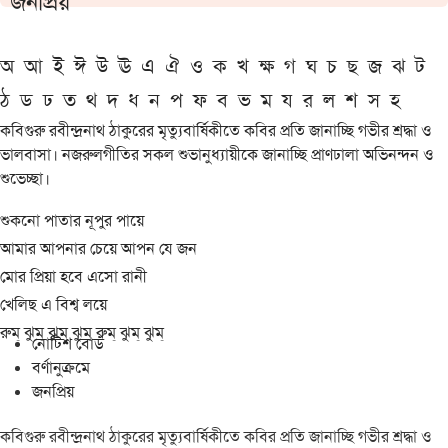
জনপ্রিয়
অ
আ
ই
ঈ
উ
ঊ
এ
ঐ
ও
ক
খ
ক্ষ
গ
ঘ
চ
ছ
জ
ঝ
ট
ঠ
ড
ঢ
ত
থ
দ
ধ
ন
প
ফ
ব
ভ
ম
য
র
ল
শ
স
হ
কবিগুরু রবীন্দ্রনাথ ঠাকুরের মৃত্যুবার্ষিকীতে কবির প্রতি জানাচ্ছি গভীর শ্রদ্ধা ও
ভালবাসা। নজরুলগীতির সকল শুভানুধ্যায়ীকে জানাচ্ছি প্রাণঢালা অভিনন্দন ও
শুভেচ্ছা।
শুকনো পাতার নূপুর পায়ে
আমার আপনার চেয়ে আপন যে জন
মোর প্রিয়া হবে এসো রানী
খেলিছ এ বিশ্ব লয়ে
রুম্ ঝুম্ ঝুম্ ঝুম্ রুম্ ঝুম্ ঝুম্
নোটিশ বোর্ড
বর্ণানুক্রমে
জনপ্রিয়
কবিগুরু রবীন্দ্রনাথ ঠাকুরের মৃত্যুবার্ষিকীতে কবির প্রতি জানাচ্ছি গভীর শ্রদ্ধা ও