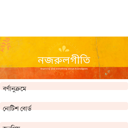
বর্ণানুক্রমে
নোটিশ বোর্ড