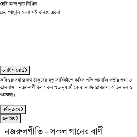
হেরি আজ শূন্য নিখিল
হের গোধূলি-বেলা সই ঘনিয়ে এলো
নোটিশ বোর্ড
কবিগুরু রবীন্দ্রনাথ ঠাকুরের মৃত্যুবার্ষিকীতে কবির প্রতি জানাচ্ছি গভীর শ্রদ্ধা ও
ভালবাসা। নজরুলগীতির সকল শুভানুধ্যায়ীকে জানাচ্ছি প্রাণঢালা অভিনন্দন ও
শুভেচ্ছা।
বর্ণানুক্রমে
জনপ্রিয়
নজরুলগীতি - সকল গানের বাণী