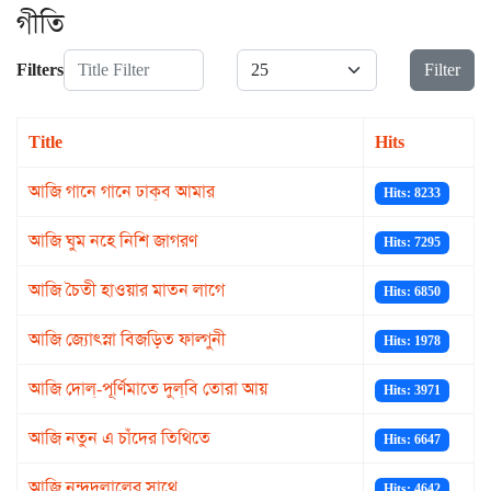
গীতি
Title Filter
Display #
Filters
Filter
Title
Hits
আজি গানে গানে ঢাক্‌ব আমার
Hits: 8233
আজি ঘুম নহে নিশি জাগরণ
Hits: 7295
আজি চৈতী হাওয়ার মাতন লাগে
Hits: 6850
আজি জ্যোৎস্না বিজড়িত ফাল্গুনী
Hits: 1978
আজি দোল্-পূর্ণিমাতে দুল্‌বি তোরা আয়
Hits: 3971
আজি নতুন এ চাঁদের তিথিতে
Hits: 6647
আজি নন্দদুলালের সাথে
Hits: 4642