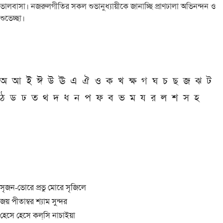
ভালবাসা। নজরুলগীতির সকল শুভানুধ্যায়ীকে জানাচ্ছি প্রাণঢালা অভিনন্দন ও
শুভেচ্ছা।
অ
আ
ই
ঈ
উ
ঊ
এ
ঐ
ও
ক
খ
ক্ষ
গ
ঘ
চ
ছ
জ
ঝ
ট
ঠ
ড
ঢ
ত
থ
দ
ধ
ন
প
ফ
ব
ভ
ম
য
র
ল
শ
স
হ
সৃজন-ভোরে প্রভু মোরে সৃজিলে
জয় পীতাম্বর শ্যাম সুন্দর
হেসে হেসে কল্‌সি নাচাইয়া