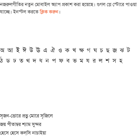
নজরুলগীতির নতুন মোবাইল অ্যাপ প্রকাশ করা হয়েছে। গুগল প্লে স্টোরে পাওয়া
যাচ্ছে। ইনস্টল করতে
ক্লিক করুন
।
অ
আ
ই
ঈ
উ
ঊ
এ
ঐ
ও
ক
খ
ক্ষ
গ
ঘ
চ
ছ
জ
ঝ
ট
ঠ
ড
ঢ
ত
থ
দ
ধ
ন
প
ফ
ব
ভ
ম
য
র
ল
শ
স
হ
সৃজন-ভোরে প্রভু মোরে সৃজিলে
জয় পীতাম্বর শ্যাম সুন্দর
হেসে হেসে কল্‌সি নাচাইয়া