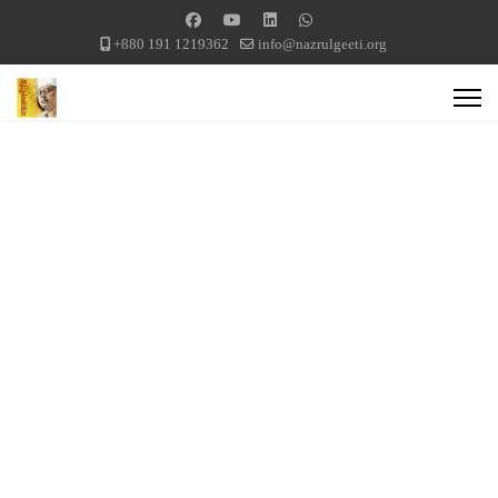
+880 191 1219362
info@nazrulgeeti.org