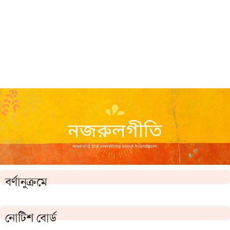
বর্ণানুক্রমে
নোটিশ বোর্ড