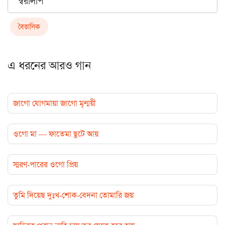
স্বরলিপি
বৈতালিক
এ ধরনের আরও গান
জাগো যোগমায়া জাগো মৃন্ময়ী
ওগো মা — ফাতেমা ছুটে আয়
স্মরণ-পারের ওগো প্রিয়
তুমি দিয়েছ দুঃখ-শোক-বেদনা তোমারি জয়