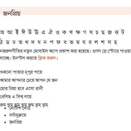
জনপ্রিয়
অ
আ
ই
ঈ
উ
ঊ
এ
ঐ
ও
ক
খ
ক্ষ
গ
ঘ
চ
ছ
জ
ঝ
ট
ঠ
ড
ঢ
ত
থ
দ
ধ
ন
প
ফ
ব
ভ
ম
য
র
ল
শ
স
হ
নজরুলগীতির নতুন মোবাইল অ্যাপ প্রকাশ করা হয়েছে। গুগল প্লে স্টোরে পাওয়া
যাচ্ছে। ইনস্টল করতে
ক্লিক করুন
।
শুকনো পাতার নূপুর পায়ে
আমার আপনার চেয়ে আপন যে জন
মোর প্রিয়া হবে এসো রানী
খেলিছ এ বিশ্ব লয়ে
রুম্ ঝুম্ ঝুম্ ঝুম্ রুম্ ঝুম্ ঝুম্
নোটিশ বোর্ড
বর্ণানুক্রমে
জনপ্রিয়