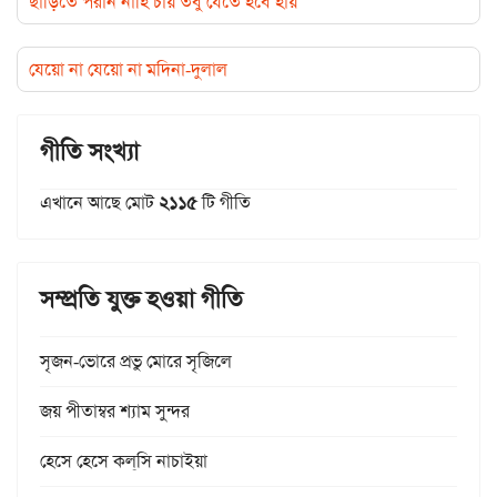
ছাড়িতে পরান নাহি চায় তবু যেতে হবে হায়
যেয়ো না যেয়ো না মদিনা-দুলাল
গীতি সংখ্যা
এখানে আছে মোট
২১১৫
টি গীতি
সম্প্রতি যুক্ত হওয়া গীতি
সৃজন-ভোরে প্রভু মোরে সৃজিলে
জয় পীতাম্বর শ্যাম সুন্দর
হেসে হেসে কল্‌সি নাচাইয়া