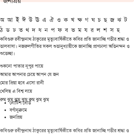
জনপ্রিয়
অ
আ
ই
ঈ
উ
ঊ
এ
ঐ
ও
ক
খ
ক্ষ
গ
ঘ
চ
ছ
জ
ঝ
ট
ঠ
ড
ঢ
ত
থ
দ
ধ
ন
প
ফ
ব
ভ
ম
য
র
ল
শ
স
হ
কবিগুরু রবীন্দ্রনাথ ঠাকুরের মৃত্যুবার্ষিকীতে কবির প্রতি জানাচ্ছি গভীর শ্রদ্ধা ও
ভালবাসা। নজরুলগীতির সকল শুভানুধ্যায়ীকে জানাচ্ছি প্রাণঢালা অভিনন্দন ও
শুভেচ্ছা।
শুকনো পাতার নূপুর পায়ে
আমার আপনার চেয়ে আপন যে জন
মোর প্রিয়া হবে এসো রানী
খেলিছ এ বিশ্ব লয়ে
রুম্ ঝুম্ ঝুম্ ঝুম্ রুম্ ঝুম্ ঝুম্
নোটিশ বোর্ড
বর্ণানুক্রমে
জনপ্রিয়
কবিগুরু রবীন্দ্রনাথ ঠাকুরের মৃত্যুবার্ষিকীতে কবির প্রতি জানাচ্ছি গভীর শ্রদ্ধা ও