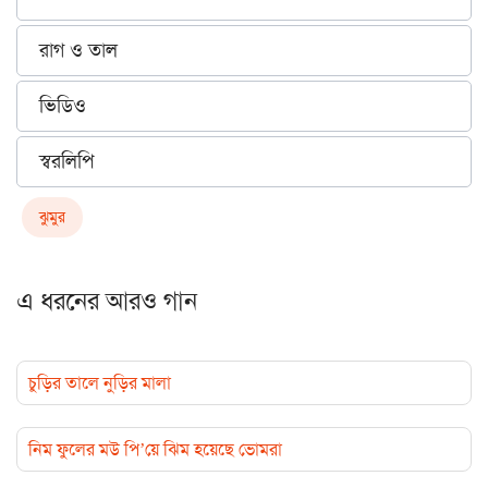
রাগ ও তাল
ভিডিও
স্বরলিপি
ঝুমুর
এ ধরনের আরও গান
চুড়ির তালে নুড়ির মালা
নিম ফুলের মউ পি’য়ে ঝিম হয়েছে ভোমরা