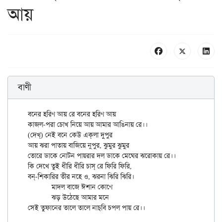
আয়
বাণী
বনের হরিণ আয় রে বনের হরিণ আয়

কাজল-পরা চোখ নিয়ে আয় আমার আঙিনায় রে।।

(দেখ্‌) নেই বনে কেউ এক্‌লা দুপুর

আয় ঝরা পাতায় বাজিয়ে নুপুর, ঝুমুর ঝুমুর

তোরে ডাকে নোটন পায়রার দল ডাকে মেঘের ঝরোকায় রে।।

কি দেখে তুই ধীরি ধীরি চাস্‌ রে ফিরি ফিরি,

বন্‌-শিকারির তীর নহে ও, ঝরনা ঝিরি ঝিরি।

	মাদল বাজে ঈশান কোণে

	ঝড় উঠেছে আমার মনে
