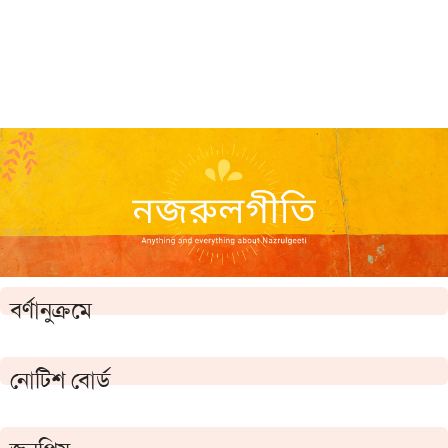
বর্ণানুক্রমে
নোটিশ বোর্ড