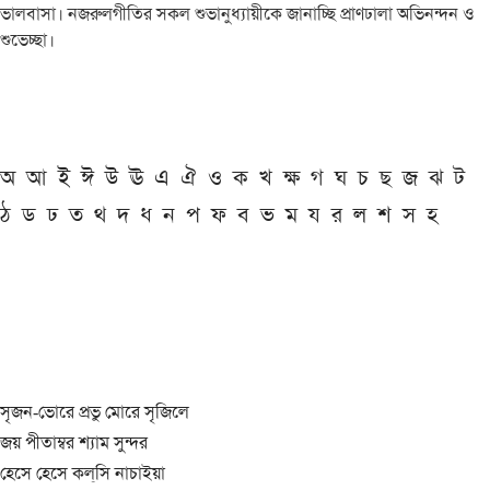
ভালবাসা। নজরুলগীতির সকল শুভানুধ্যায়ীকে জানাচ্ছি প্রাণঢালা অভিনন্দন ও
শুভেচ্ছা।
অ
আ
ই
ঈ
উ
ঊ
এ
ঐ
ও
ক
খ
ক্ষ
গ
ঘ
চ
ছ
জ
ঝ
ট
ঠ
ড
ঢ
ত
থ
দ
ধ
ন
প
ফ
ব
ভ
ম
য
র
ল
শ
স
হ
সৃজন-ভোরে প্রভু মোরে সৃজিলে
জয় পীতাম্বর শ্যাম সুন্দর
হেসে হেসে কল্‌সি নাচাইয়া