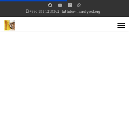
+880 191 1219362
info@nazrulgeeti.org