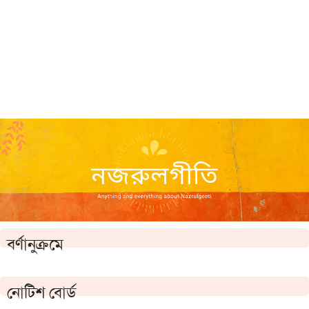
বর্ণানুক্রমে
নোটিশ বোর্ড