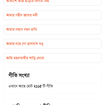
আকাশে আজ ছড়িয়ে দিলাম প্রিয়
আমার গহীন জলের নদী
আমার নয়নে নয়ন রাখি
আমায় নহে গো ভালবাস শুধু
আমি ময়নামতীর শাড়ি দেবো
গীতি সংখ্যা
এখানে আছে মোট
২১১৫
টি গীতি