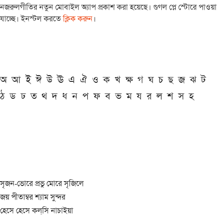
নজরুলগীতির নতুন মোবাইল অ্যাপ প্রকাশ করা হয়েছে। গুগল প্লে স্টোরে পাওয়া
যাচ্ছে। ইনস্টল করতে
ক্লিক করুন
।
অ
আ
ই
ঈ
উ
ঊ
এ
ঐ
ও
ক
খ
ক্ষ
গ
ঘ
চ
ছ
জ
ঝ
ট
ঠ
ড
ঢ
ত
থ
দ
ধ
ন
প
ফ
ব
ভ
ম
য
র
ল
শ
স
হ
সৃজন-ভোরে প্রভু মোরে সৃজিলে
জয় পীতাম্বর শ্যাম সুন্দর
হেসে হেসে কল্‌সি নাচাইয়া