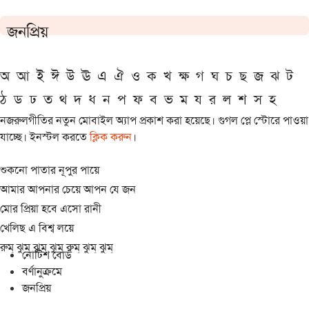
জনপ্রিয়
অ
আ
ই
ঈ
উ
ঊ
এ
ঐ
ও
ক
খ
ক্ষ
গ
ঘ
চ
ছ
জ
ঝ
ট
ঠ
ড
ঢ
ত
থ
দ
ধ
ন
প
ফ
ব
ভ
ম
য
র
ল
শ
স
হ
নজরুলগীতির নতুন মোবাইল অ্যাপ প্রকাশ করা হয়েছে। গুগল প্লে স্টোরে পাওয়া
যাচ্ছে। ইনস্টল করতে
ক্লিক করুন
।
শুকনো পাতার নূপুর পায়ে
আমার আপনার চেয়ে আপন যে জন
মোর প্রিয়া হবে এসো রানী
খেলিছ এ বিশ্ব লয়ে
রুম্ ঝুম্ ঝুম্ ঝুম্ রুম্ ঝুম্ ঝুম্
নোটিশ বোর্ড
বর্ণানুক্রমে
জনপ্রিয়