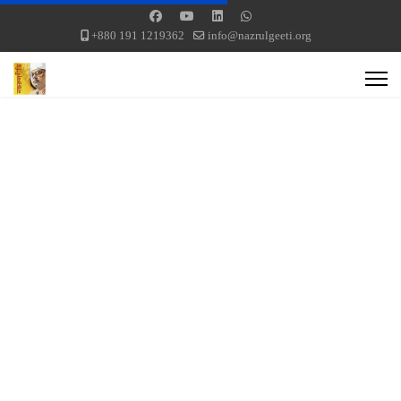
+880 191 1219362
info@nazrulgeeti.org