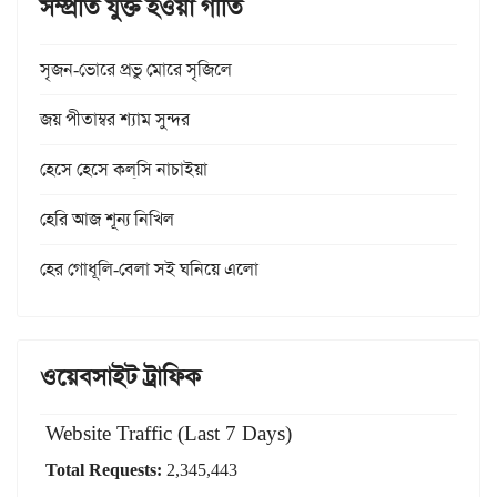
সম্প্রতি যুক্ত হওয়া গীতি
সৃজন-ভোরে প্রভু মোরে সৃজিলে
জয় পীতাম্বর শ্যাম সুন্দর
হেসে হেসে কল্‌সি নাচাইয়া
হেরি আজ শূন্য নিখিল
হের গোধূলি-বেলা সই ঘনিয়ে এলো
ওয়েবসাইট ট্রাফিক
Website Traffic (Last 7 Days)
Total Requests:
2,345,443