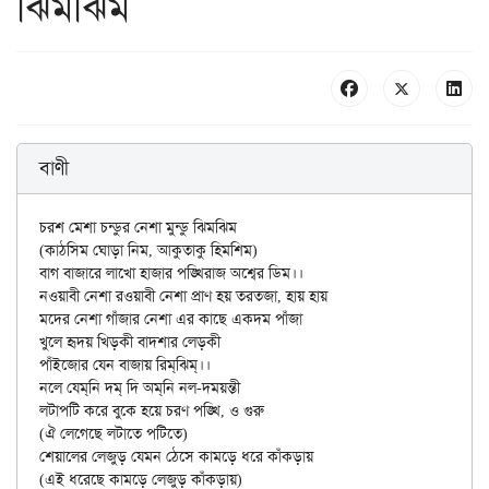
ঝিমঝিম
বাণী
চরশ মেশা চন্ডুর নেশা মুন্ডু ঝিমঝিম

(কাঠসিম ঘোড়া নিম, আকুতাকু হিমশিম)

বাগ বাজারে লাখো হাজার পঙ্খিরাজ অশ্বের ডিম।।

নওয়াবী নেশা রওয়াবী নেশা প্রাণ হয় তরতজা, হায় হায়

মদের নেশা গাঁজার নেশা এর কাছে একদম পাঁজা

খুলে হৃদয় খিড়কী বাদশার লেড়কী

পাঁইজোর যেন বাজায় রিম্‌ঝিম্‌।।

নলে যেম্‌নি দম্ দি অম্‌নি নল-দময়ন্তী

লটাপটি করে বুকে হয়ে চরণ পঙ্খি, ও গুরু

(ঐ লেগেছে লটাতে পটিতে)

শেয়ালের লেজুড় যেমন ঠেসে কামড়ে ধরে কাঁকড়ায়

(এই ধরেছে কামড়ে লেজুড় কাঁকড়ায়)
