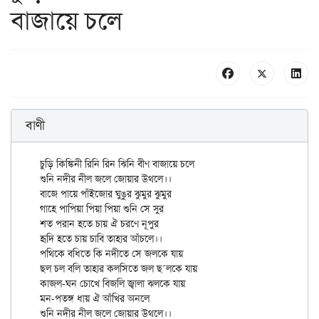
বাজায়ে চলে
বাণী
চুড়ি কিঙ্কিনী রিনি রিন ঝিনি বীণ বাজায়ে চলে

শুনি নদীর নীল জলে জোয়ার উথলে।।

বাজে পায়ে পাঁইজোর ঘুঙুর ঝুমুর ঝুমুর

গাহে পাপিয়া পিয়া পিয়া শুনি সে সুর

শত পরান হতে চায় ঐ চরণে নূপুর

হৃদি হতে চায় চাবি তাহার আঁচলে।।

পথিকে বধিতে কি নদীতে সে জলকে যায়

ছল চল বলি তাহার কলসিতে জল ছ’লকে যায়

কাজল-ঘন চোখে বিজলি জ্বালা ঝলকে যায়

মন-পতঙ্গ ধায় ঐ আঁখির অনলে
