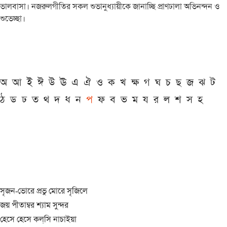
ভালবাসা। নজরুলগীতির সকল শুভানুধ্যায়ীকে জানাচ্ছি প্রাণঢালা অভিনন্দন ও
শুভেচ্ছা।
অ
আ
ই
ঈ
উ
ঊ
এ
ঐ
ও
ক
খ
ক্ষ
গ
ঘ
চ
ছ
জ
ঝ
ট
ঠ
ড
ঢ
ত
থ
দ
ধ
ন
প
ফ
ব
ভ
ম
য
র
ল
শ
স
হ
সৃজন-ভোরে প্রভু মোরে সৃজিলে
জয় পীতাম্বর শ্যাম সুন্দর
হেসে হেসে কল্‌সি নাচাইয়া