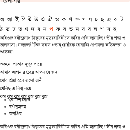
জনপ্রিয়
অ
আ
ই
ঈ
উ
ঊ
এ
ঐ
ও
ক
খ
ক্ষ
গ
ঘ
চ
ছ
জ
ঝ
ট
ঠ
ড
ঢ
ত
থ
দ
ধ
ন
প
ফ
ব
ভ
ম
য
র
ল
শ
স
হ
কবিগুরু রবীন্দ্রনাথ ঠাকুরের মৃত্যুবার্ষিকীতে কবির প্রতি জানাচ্ছি গভীর শ্রদ্ধা ও
ভালবাসা। নজরুলগীতির সকল শুভানুধ্যায়ীকে জানাচ্ছি প্রাণঢালা অভিনন্দন ও
শুভেচ্ছা।
শুকনো পাতার নূপুর পায়ে
আমার আপনার চেয়ে আপন যে জন
মোর প্রিয়া হবে এসো রানী
খেলিছ এ বিশ্ব লয়ে
রুম্ ঝুম্ ঝুম্ ঝুম্ রুম্ ঝুম্ ঝুম্
নোটিশ বোর্ড
বর্ণানুক্রমে
জনপ্রিয়
কবিগুরু রবীন্দ্রনাথ ঠাকুরের মৃত্যুবার্ষিকীতে কবির প্রতি জানাচ্ছি গভীর শ্রদ্ধা ও