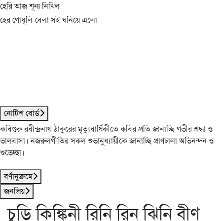
হেরি আজ শূন্য নিখিল
হের গোধূলি-বেলা সই ঘনিয়ে এলো
নোটিশ বোর্ড
কবিগুরু রবীন্দ্রনাথ ঠাকুরের মৃত্যুবার্ষিকীতে কবির প্রতি জানাচ্ছি গভীর শ্রদ্ধা ও
ভালবাসা। নজরুলগীতির সকল শুভানুধ্যায়ীকে জানাচ্ছি প্রাণঢালা অভিনন্দন ও
শুভেচ্ছা।
বর্ণানুক্রমে
জনপ্রিয়
চুড়ি কিঙ্কিনী রিনি রিন ঝিনি বীণ