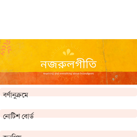
বর্ণানুক্রমে
নোটিশ বোর্ড