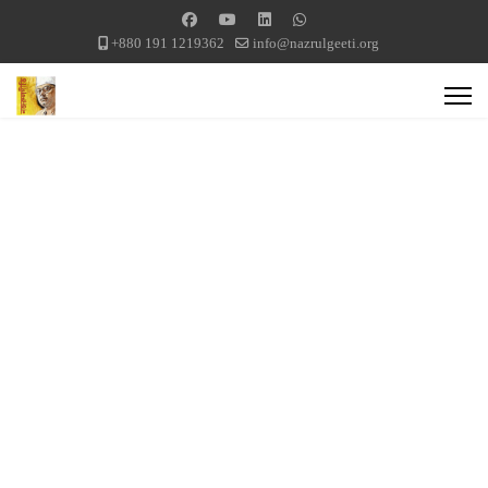
+880 191 1219362
info@nazrulgeeti.org