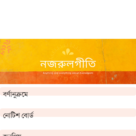
বর্ণানুক্রমে
নোটিশ বোর্ড