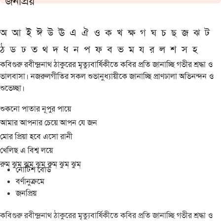
জনপ্রিয়
অ
আ
ই
ঈ
উ
ঊ
এ
ঐ
ও
ক
খ
ক্ষ
গ
ঘ
চ
ছ
জ
ঝ
ট
ঠ
ড
ঢ
ত
থ
দ
ধ
ন
প
ফ
ব
ভ
ম
য
র
ল
শ
স
হ
কবিগুরু রবীন্দ্রনাথ ঠাকুরের মৃত্যুবার্ষিকীতে কবির প্রতি জানাচ্ছি গভীর শ্রদ্ধা ও
ভালবাসা। নজরুলগীতির সকল শুভানুধ্যায়ীকে জানাচ্ছি প্রাণঢালা অভিনন্দন ও
শুভেচ্ছা।
শুকনো পাতার নূপুর পায়ে
আমার আপনার চেয়ে আপন যে জন
মোর প্রিয়া হবে এসো রানী
খেলিছ এ বিশ্ব লয়ে
রুম্ ঝুম্ ঝুম্ ঝুম্ রুম্ ঝুম্ ঝুম্
নোটিশ বোর্ড
বর্ণানুক্রমে
জনপ্রিয়
কবিগুরু রবীন্দ্রনাথ ঠাকুরের মৃত্যুবার্ষিকীতে কবির প্রতি জানাচ্ছি গভীর শ্রদ্ধা ও