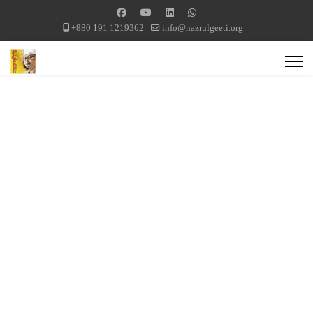
+880 191 1219362
info@nazrulgeeti.org