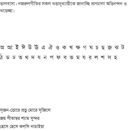
ভালবাসা। নজরুলগীতির সকল শুভানুধ্যায়ীকে জানাচ্ছি প্রাণঢালা অভিনন্দন ও
শুভেচ্ছা।
অ
আ
ই
ঈ
উ
ঊ
এ
ঐ
ও
ক
খ
ক্ষ
গ
ঘ
চ
ছ
জ
ঝ
ট
ঠ
ড
ঢ
ত
থ
দ
ধ
ন
প
ফ
ব
ভ
ম
য
র
ল
শ
স
হ
সৃজন-ভোরে প্রভু মোরে সৃজিলে
জয় পীতাম্বর শ্যাম সুন্দর
হেসে হেসে কল্‌সি নাচাইয়া