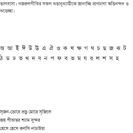
ভালবাসা। নজরুলগীতির সকল শুভানুধ্যায়ীকে জানাচ্ছি প্রাণঢালা অভিনন্দন ও
শুভেচ্ছা।
অ
আ
ই
ঈ
উ
ঊ
এ
ঐ
ও
ক
খ
ক্ষ
গ
ঘ
চ
ছ
জ
ঝ
ট
ঠ
ড
ঢ
ত
থ
দ
ধ
ন
প
ফ
ব
ভ
ম
য
র
ল
শ
স
হ
সৃজন-ভোরে প্রভু মোরে সৃজিলে
জয় পীতাম্বর শ্যাম সুন্দর
হেসে হেসে কল্‌সি নাচাইয়া