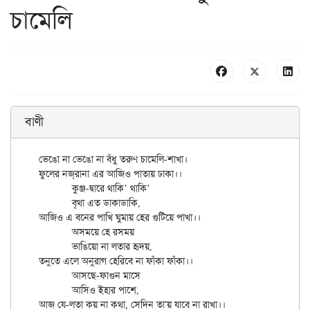
চামেলি
বাণী
ভেঙো না ভেঙো না বঁধু তরুণ চামেলি-শাখা।

ফুলের নজ্‌রানা এর আজিও পাতায় ঢাকা।।

	কুঞ্জ-দ্বারে থাকি’ থাকি’

	বৃথা এত ডাকাডাকি,

আজিও এ বনের পাখি ঘুমায় হের গুটিয়ে পাখা।।

	অসময়ে হে রসময়

	ভাঙিয়ো না লতার হৃদয়,

তনুতে এলে অনুরাগ হেরিবে না ফাঁকা ফাঁকা।।

	আসছে-ফাগুন মাসে

	আসিও ইহার পাশে,
