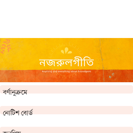
বর্ণানুক্রমে
নোটিশ বোর্ড