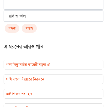
রাগ ও তাল
দাদ্‌রা
খাম্বাজ
এ ধরনের আরও গান
গঙ্গা সিন্ধু নর্মদা কারেরী যমুনা ঐ
সখি ব’লো বঁধুয়ারে নিরজনে
এই শিকল পরা ছল