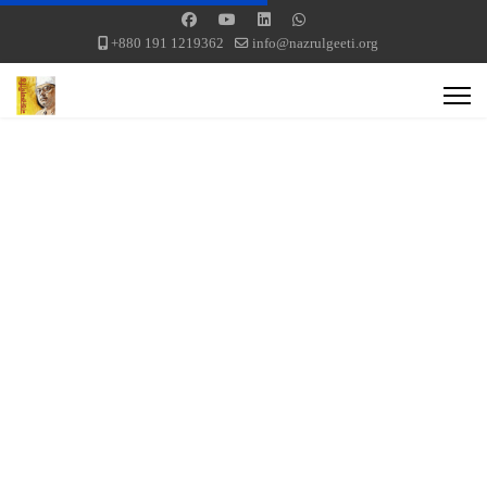
+880 191 1219362
info@nazrulgeeti.org