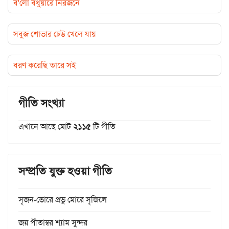
ব'লো বঁধুয়ারে নিরজনে
সবুজ শোভার ঢেউ খেলে যায়
বরণ করেছি তারে সই
গীতি সংখ্যা
এখানে আছে মোট
২১১৫
টি গীতি
সম্প্রতি যুক্ত হওয়া গীতি
সৃজন-ভোরে প্রভু মোরে সৃজিলে
জয় পীতাম্বর শ্যাম সুন্দর