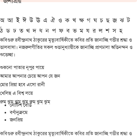
জনপ্রিয়
অ
আ
ই
ঈ
উ
ঊ
এ
ঐ
ও
ক
খ
ক্ষ
গ
ঘ
চ
ছ
জ
ঝ
ট
ঠ
ড
ঢ
ত
থ
দ
ধ
ন
প
ফ
ব
ভ
ম
য
র
ল
শ
স
হ
কবিগুরু রবীন্দ্রনাথ ঠাকুরের মৃত্যুবার্ষিকীতে কবির প্রতি জানাচ্ছি গভীর শ্রদ্ধা ও
ভালবাসা। নজরুলগীতির সকল শুভানুধ্যায়ীকে জানাচ্ছি প্রাণঢালা অভিনন্দন ও
শুভেচ্ছা।
শুকনো পাতার নূপুর পায়ে
আমার আপনার চেয়ে আপন যে জন
মোর প্রিয়া হবে এসো রানী
খেলিছ এ বিশ্ব লয়ে
রুম্ ঝুম্ ঝুম্ ঝুম্ রুম্ ঝুম্ ঝুম্
নোটিশ বোর্ড
বর্ণানুক্রমে
জনপ্রিয়
কবিগুরু রবীন্দ্রনাথ ঠাকুরের মৃত্যুবার্ষিকীতে কবির প্রতি জানাচ্ছি গভীর শ্রদ্ধা ও