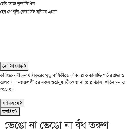
হেরি আজ শূন্য নিখিল
হের গোধূলি-বেলা সই ঘনিয়ে এলো
নোটিশ বোর্ড
কবিগুরু রবীন্দ্রনাথ ঠাকুরের মৃত্যুবার্ষিকীতে কবির প্রতি জানাচ্ছি গভীর শ্রদ্ধা ও
ভালবাসা। নজরুলগীতির সকল শুভানুধ্যায়ীকে জানাচ্ছি প্রাণঢালা অভিনন্দন ও
শুভেচ্ছা।
বর্ণানুক্রমে
জনপ্রিয়
ভেঙো না ভেঙো না বঁধু তরুণ