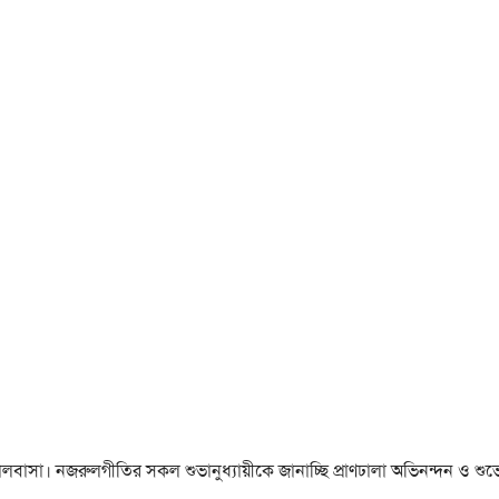
া ও ভালবাসা। নজরুলগীতির সকল শুভানুধ্যায়ীকে জানাচ্ছি প্রাণঢালা অভিনন্দন ও শুভে