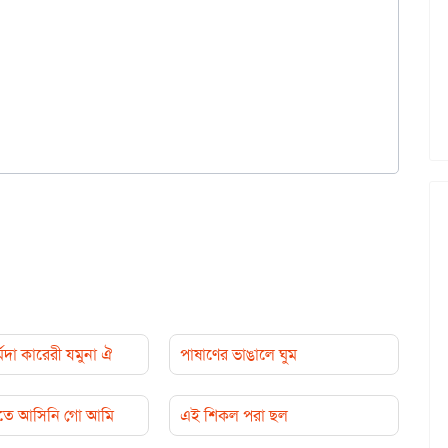
নর্মদা কারেরী যমুনা ঐ
পাষাণের ভাঙালে ঘুম
লাতে আসিনি গো আমি
এই শিকল পরা ছল