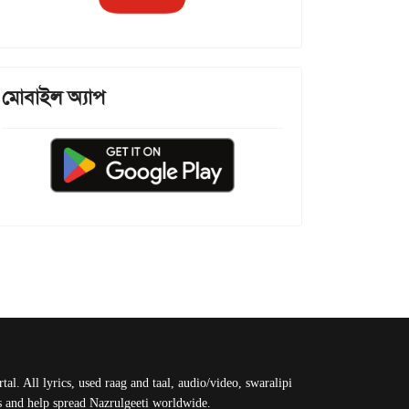
মোবাইল অ্যাপ
al. All lyrics, used raag and taal, audio/video, swaralipi
us and help spread Nazrulgeeti worldwide.