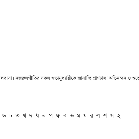
া ও ভালবাসা। নজরুলগীতির সকল শুভানুধ্যায়ীকে জানাচ্ছি প্রাণঢালা অভিনন্দন ও শুভে
ড
ঢ
ত
থ
দ
ধ
ন
প
ফ
ব
ভ
ম
য
র
ল
শ
স
হ