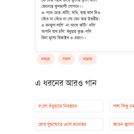
কে দেয় গহীন রাতে ফুলের কুলে কালি

জেনেছে ফুলমালী গোপনে।।

ও–পথে চোর–কাঁটা, সখি, তায় বলে দিও

বেঁধে না বেঁধে না লো যেন তার উত্তরীয়।

এ বনফুল লাগি’ না আসে কাঁটা’ দলি’

আপনি যাব চলি’ বঁধুয়ার কুঞ্জ–গলি

দাদ্‌রা
গজল
খাম্বাজ
এ ধরনের আরও গান
ব'লো বঁধুয়ারে নিরজনে
গঙ্গা সিন্ধু 
মোর ঘুমঘোরে এলে মনোহর
আগুন জ্বা