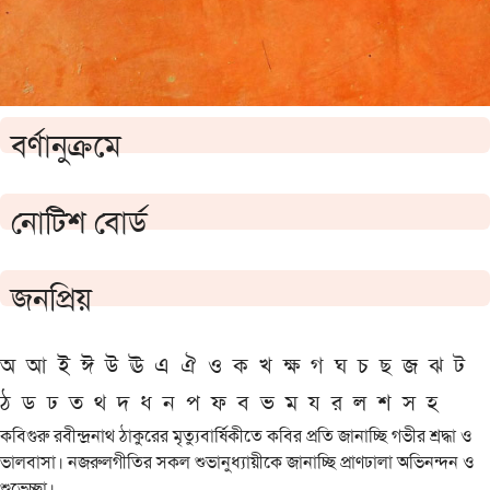
বর্ণানুক্রমে
নোটিশ বোর্ড
জনপ্রিয়
অ
আ
ই
ঈ
উ
ঊ
এ
ঐ
ও
ক
খ
ক্ষ
গ
ঘ
চ
ছ
জ
ঝ
ট
ঠ
ড
ঢ
ত
থ
দ
ধ
ন
প
ফ
ব
ভ
ম
য
র
ল
শ
স
হ
কবিগুরু রবীন্দ্রনাথ ঠাকুরের মৃত্যুবার্ষিকীতে কবির প্রতি জানাচ্ছি গভীর শ্রদ্ধা ও
ভালবাসা। নজরুলগীতির সকল শুভানুধ্যায়ীকে জানাচ্ছি প্রাণঢালা অভিনন্দন ও
শুভেচ্ছা।