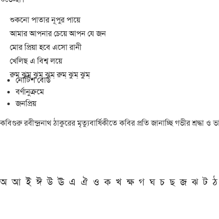
শুকনো পাতার নূপুর পায়ে
আমার আপনার চেয়ে আপন যে জন
মোর প্রিয়া হবে এসো রানী
খেলিছ এ বিশ্ব লয়ে
রুম্ ঝুম্ ঝুম্ ঝুম্ রুম্ ঝুম্ ঝুম্
নোটিশ বোর্ড
বর্ণানুক্রমে
জনপ্রিয়
কবিগুরু রবীন্দ্রনাথ ঠাকুরের মৃত্যুবার্ষিকীতে কবির প্রতি জানাচ্ছি গভীর শ্রদ্ধ
অ
আ
ই
ঈ
উ
ঊ
এ
ঐ
ও
ক
খ
ক্ষ
গ
ঘ
চ
ছ
জ
ঝ
ট
ঠ