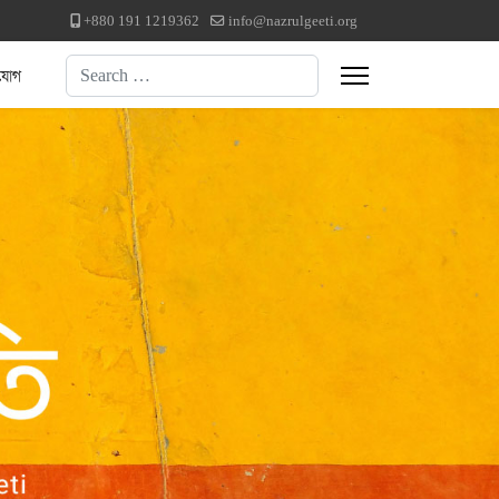
+880 191 1219362
info@nazrulgeeti.org
Search
যোগ