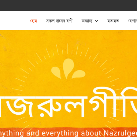
হোম
সকল গানের বাণী
অন্যান্য
মতামত
যোগা