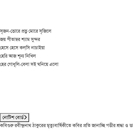
সৃজন-ভোরে প্রভু মোরে সৃজিলে
জয় পীতাম্বর শ্যাম সুন্দর
হেসে হেসে কল্‌সি নাচাইয়া
হেরি আজ শূন্য নিখিল
হের গোধূলি-বেলা সই ঘনিয়ে এলো
নোটিশ বোর্ড
কবিগুরু রবীন্দ্রনাথ ঠাকুরের মৃত্যুবার্ষিকীতে কবির প্রতি জানাচ্ছি গভীর শ্রদ্ধ