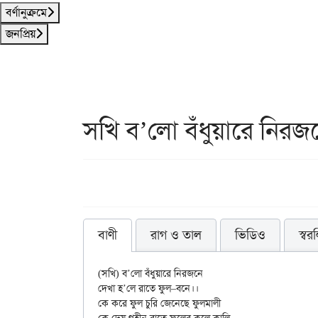
বর্ণানুক্রমে
জনপ্রিয়
সখি ব’লো বঁধুয়ারে নিরজ
বাণী
রাগ ও তাল
ভিডিও
স্বর
(সখি) ব’লো বঁধুয়ারে নিরজনে

দেখা হ’লে রাতে ফুল–বনে।।

কে করে ফুল চুরি জেনেছে ফুলমালী
