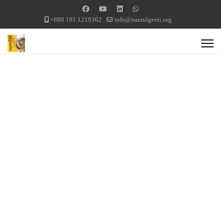
+880 191 1219362
info@nazrulgeeti.org