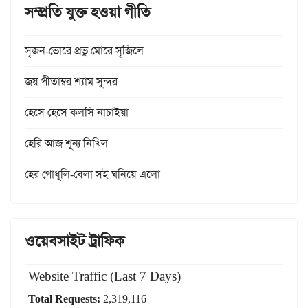
সম্প্রতি যুক্ত হওয়া গীতি
সৃজন-ভোরে প্রভু মোরে সৃজিলে
জয় পীতাম্বর শ্যাম সুন্দর
হেসে হেসে কল্‌সি নাচাইয়া
হেরি আজ শূন্য নিখিল
হের গোধূলি-বেলা সই ঘনিয়ে এলো
ওয়েবসাইট ট্রাফিক
Website Traffic (Last 7 Days)
Total Requests:
2,319,116