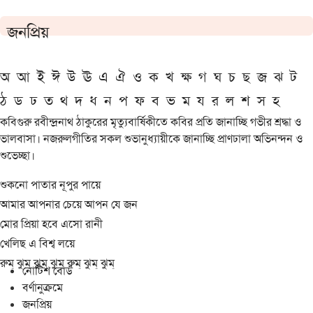
জনপ্রিয়
অ
আ
ই
ঈ
উ
ঊ
এ
ঐ
ও
ক
খ
ক্ষ
গ
ঘ
চ
ছ
জ
ঝ
ট
ঠ
ড
ঢ
ত
থ
দ
ধ
ন
প
ফ
ব
ভ
ম
য
র
ল
শ
স
হ
কবিগুরু রবীন্দ্রনাথ ঠাকুরের মৃত্যুবার্ষিকীতে কবির প্রতি জানাচ্ছি গভীর শ্রদ্ধা ও
ভালবাসা। নজরুলগীতির সকল শুভানুধ্যায়ীকে জানাচ্ছি প্রাণঢালা অভিনন্দন ও
শুভেচ্ছা।
শুকনো পাতার নূপুর পায়ে
আমার আপনার চেয়ে আপন যে জন
মোর প্রিয়া হবে এসো রানী
খেলিছ এ বিশ্ব লয়ে
রুম্ ঝুম্ ঝুম্ ঝুম্ রুম্ ঝুম্ ঝুম্
নোটিশ বোর্ড
বর্ণানুক্রমে
জনপ্রিয়