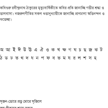
কবিগুরু রবীন্দ্রনাথ ঠাকুরের মৃত্যুবার্ষিকীতে কবির প্রতি জানাচ্ছি গভীর শ্রদ্ধা ও
ভালবাসা। নজরুলগীতির সকল শুভানুধ্যায়ীকে জানাচ্ছি প্রাণঢালা অভিনন্দন ও
শুভেচ্ছা।
অ
আ
ই
ঈ
উ
ঊ
এ
ঐ
ও
ক
খ
ক্ষ
গ
ঘ
চ
ছ
জ
ঝ
ট
ঠ
ড
ঢ
ত
থ
দ
ধ
ন
প
ফ
ব
ভ
ম
য
র
ল
শ
স
হ
সৃজন-ভোরে প্রভু মোরে সৃজিলে