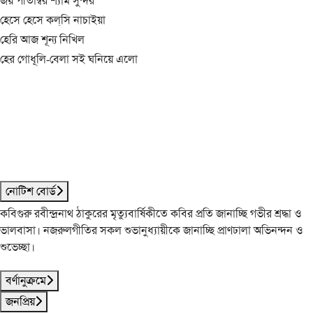
জয় পীতাম্বর শ্যাম সুন্দর
হেসে হেসে কল্‌সি নাচাইয়া
হেরি আজ শূন্য নিখিল
হের গোধূলি-বেলা সই ঘনিয়ে এলো
নোটিশ বোর্ড
কবিগুরু রবীন্দ্রনাথ ঠাকুরের মৃত্যুবার্ষিকীতে কবির প্রতি জানাচ্ছি গভীর শ্রদ্ধা ও
ভালবাসা। নজরুলগীতির সকল শুভানুধ্যায়ীকে জানাচ্ছি প্রাণঢালা অভিনন্দন ও
শুভেচ্ছা।
বর্ণানুক্রমে
জনপ্রিয়