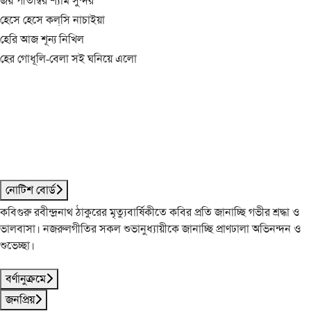
জয় পীতাম্বর শ্যাম সুন্দর
হেসে হেসে কল্‌সি নাচাইয়া
হেরি আজ শূন্য নিখিল
হের গোধূলি-বেলা সই ঘনিয়ে এলো
নোটিশ বোর্ড
কবিগুরু রবীন্দ্রনাথ ঠাকুরের মৃত্যুবার্ষিকীতে কবির প্রতি জানাচ্ছি গভীর শ্রদ্ধা ও
ভালবাসা। নজরুলগীতির সকল শুভানুধ্যায়ীকে জানাচ্ছি প্রাণঢালা অভিনন্দন ও
শুভেচ্ছা।
বর্ণানুক্রমে
জনপ্রিয়