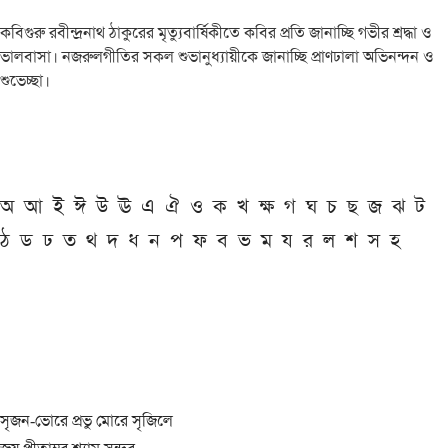
কবিগুরু রবীন্দ্রনাথ ঠাকুরের মৃত্যুবার্ষিকীতে কবির প্রতি জানাচ্ছি গভীর শ্রদ্ধা ও
ভালবাসা। নজরুলগীতির সকল শুভানুধ্যায়ীকে জানাচ্ছি প্রাণঢালা অভিনন্দন ও
শুভেচ্ছা।
অ
আ
ই
ঈ
উ
ঊ
এ
ঐ
ও
ক
খ
ক্ষ
গ
ঘ
চ
ছ
জ
ঝ
ট
ঠ
ড
ঢ
ত
থ
দ
ধ
ন
প
ফ
ব
ভ
ম
য
র
ল
শ
স
হ
সৃজন-ভোরে প্রভু মোরে সৃজিলে