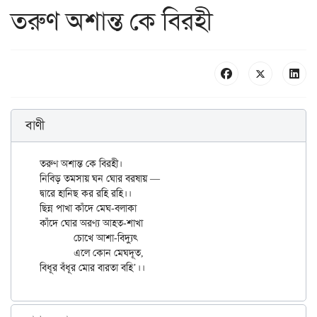
তরুণ অশান্ত কে বিরহী
বাণী
তরুণ অশান্ত কে বিরহী।

নিবিড় তমসায় ঘন ঘোর বরষায় —

দ্বারে হানিছ কর রহি রহি।।

ছিন্ন পাখা কাঁদে মেঘ-বলাকা

কাঁদে ঘোর অরণ্য আহত-শাখা

	চোখে আশা-বিদ্যুৎ

	এলে কোন মেঘদূত,
