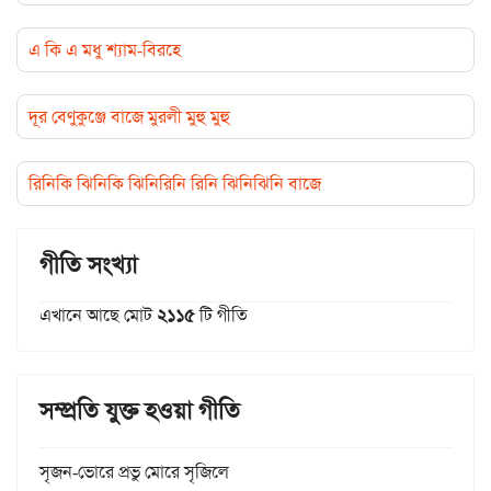
এ কি এ মধু শ্যাম-বিরহে
দূর বেণুকুঞ্জে বাজে মুরলী মুহু মুহু
রিনিকি ঝিনিকি ঝিনিরিনি রিনি ঝিনিঝিনি বাজে
গীতি সংখ্যা
এখানে আছে মোট
২১১৫
টি গীতি
সম্প্রতি যুক্ত হওয়া গীতি
সৃজন-ভোরে প্রভু মোরে সৃজিলে