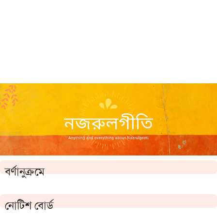
বর্ণানুক্রমে
নোটিশ বোর্ড