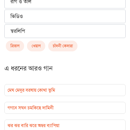
রাগ ও তাল
ভিডিও
স্বরলিপি
ত্রিতাল
খেয়াল
চাঁদনী কেদারা
এ ধরনের আরও গান
মেঘ মেদুর বরষায় কোথা তুমি
গগনে সঘন চমকিছে দামিনী
ঝর ঝর বারি ঝরে অম্বর ব্যাপিয়া