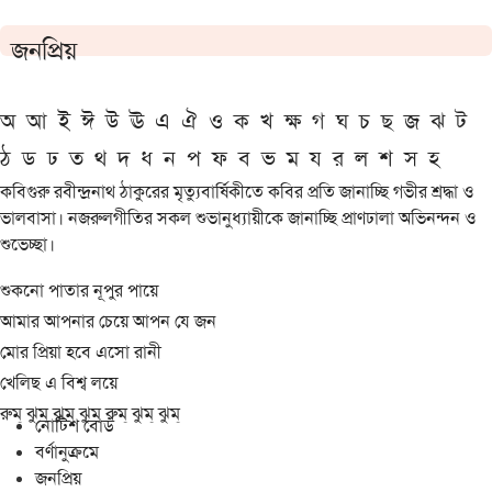
জনপ্রিয়
অ
আ
ই
ঈ
উ
ঊ
এ
ঐ
ও
ক
খ
ক্ষ
গ
ঘ
চ
ছ
জ
ঝ
ট
ঠ
ড
ঢ
ত
থ
দ
ধ
ন
প
ফ
ব
ভ
ম
য
র
ল
শ
স
হ
কবিগুরু রবীন্দ্রনাথ ঠাকুরের মৃত্যুবার্ষিকীতে কবির প্রতি জানাচ্ছি গভীর শ্রদ্ধা ও
ভালবাসা। নজরুলগীতির সকল শুভানুধ্যায়ীকে জানাচ্ছি প্রাণঢালা অভিনন্দন ও
শুভেচ্ছা।
শুকনো পাতার নূপুর পায়ে
আমার আপনার চেয়ে আপন যে জন
মোর প্রিয়া হবে এসো রানী
খেলিছ এ বিশ্ব লয়ে
রুম্ ঝুম্ ঝুম্ ঝুম্ রুম্ ঝুম্ ঝুম্
নোটিশ বোর্ড
বর্ণানুক্রমে
জনপ্রিয়