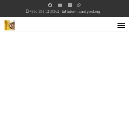
+880 191 1219362
info@nazrulgeeti.org