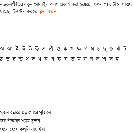
নজরুলগীতির নতুন মোবাইল অ্যাপ প্রকাশ করা হয়েছে। গুগল প্লে স্টোরে পাওয়া
যাচ্ছে। ইনস্টল করতে
ক্লিক করুন
।
অ
আ
ই
ঈ
উ
ঊ
এ
ঐ
ও
ক
খ
ক্ষ
গ
ঘ
চ
ছ
জ
ঝ
ট
ঠ
ড
ঢ
ত
থ
দ
ধ
ন
প
ফ
ব
ভ
ম
য
র
ল
শ
স
হ
সৃজন-ভোরে প্রভু মোরে সৃজিলে
জয় পীতাম্বর শ্যাম সুন্দর
হেসে হেসে কল্‌সি নাচাইয়া