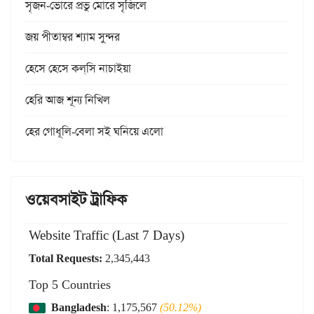
সৃজন-ভোরে প্রভু মোরে সৃজিলে
জয় পীতাম্বর শ্যাম সুন্দর
হেসে হেসে কল্‌সি নাচাইয়া
হেরি আজ শূন্য নিখিল
হের গোধূলি-বেলা সই ঘনিয়ে এলো
ওয়েবসাইট ট্রাফিক
Website Traffic (Last 7 Days)
Total Requests:
2,345,443
Top 5 Countries
Bangladesh
: 1,175,567
(50.12%)