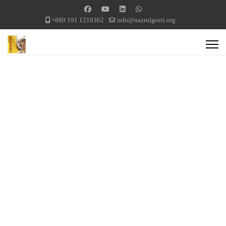
+880 191 1219362
info@nazrulgeeti.org