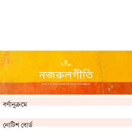
বর্ণানুক্রমে
নোটিশ বোর্ড