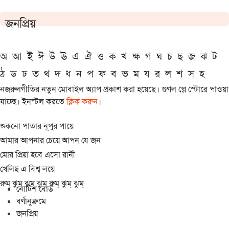
জনপ্রিয়
অ
আ
ই
ঈ
উ
ঊ
এ
ঐ
ও
ক
খ
ক্ষ
গ
ঘ
চ
ছ
জ
ঝ
ট
ঠ
ড
ঢ
ত
থ
দ
ধ
ন
প
ফ
ব
ভ
ম
য
র
ল
শ
স
হ
নজরুলগীতির নতুন মোবাইল অ্যাপ প্রকাশ করা হয়েছে। গুগল প্লে স্টোরে পাওয়া
যাচ্ছে। ইনস্টল করতে
ক্লিক করুন
।
শুকনো পাতার নূপুর পায়ে
আমার আপনার চেয়ে আপন যে জন
মোর প্রিয়া হবে এসো রানী
খেলিছ এ বিশ্ব লয়ে
রুম্ ঝুম্ ঝুম্ ঝুম্ রুম্ ঝুম্ ঝুম্
নোটিশ বোর্ড
বর্ণানুক্রমে
জনপ্রিয়