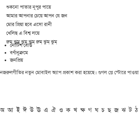
শুকনো পাতার নূপুর পায়ে
আমার আপনার চেয়ে আপন যে জন
মোর প্রিয়া হবে এসো রানী
খেলিছ এ বিশ্ব লয়ে
রুম্ ঝুম্ ঝুম্ ঝুম্ রুম্ ঝুম্ ঝুম্
নোটিশ বোর্ড
বর্ণানুক্রমে
জনপ্রিয়
নজরুলগীতির নতুন মোবাইল অ্যাপ প্রকাশ করা হয়েছে। গুগল প্লে স্টোরে পাওয়
অ
আ
ই
ঈ
উ
ঊ
এ
ঐ
ও
ক
খ
ক্ষ
গ
ঘ
চ
ছ
জ
ঝ
ট
ঠ