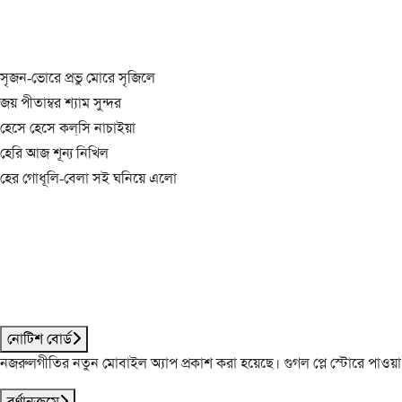
সৃজন-ভোরে প্রভু মোরে সৃজিলে
জয় পীতাম্বর শ্যাম সুন্দর
হেসে হেসে কল্‌সি নাচাইয়া
হেরি আজ শূন্য নিখিল
হের গোধূলি-বেলা সই ঘনিয়ে এলো
নোটিশ বোর্ড
নজরুলগীতির নতুন মোবাইল অ্যাপ প্রকাশ করা হয়েছে। গুগল প্লে স্টোরে পাওয়
বর্ণানুক্রমে