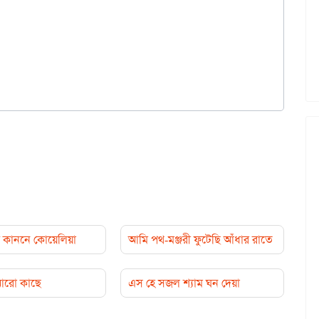
কাননে কোয়েলিয়া
আমি পথ-মঞ্জরী ফুটেছি আঁধার রাতে
 আরো কাছে
এস হে সজল শ্যাম ঘন দেয়া