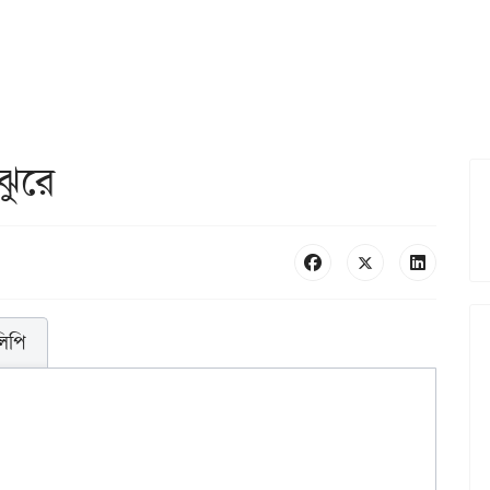
ঝুরে
লিপি