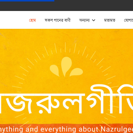
হোম
সকল গানের বাণী
অন্যান্য
মতামত
যোগা