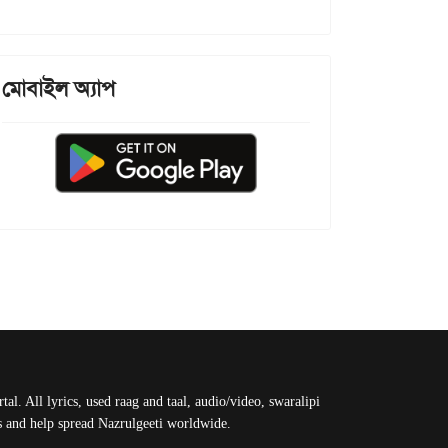
মোবাইল অ্যাপ
al. All lyrics, used raag and taal, audio/video, swaralipi
us and help spread Nazrulgeeti worldwide.