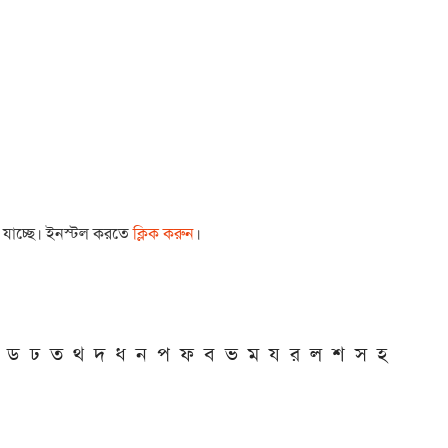
া যাচ্ছে। ইনস্টল করতে
ক্লিক করুন
।
ড
ঢ
ত
থ
দ
ধ
ন
প
ফ
ব
ভ
ম
য
র
ল
শ
স
হ