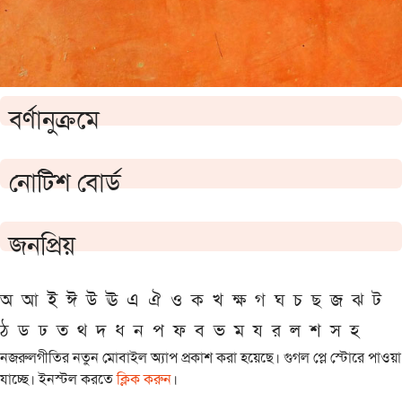
বর্ণানুক্রমে
নোটিশ বোর্ড
জনপ্রিয়
অ
আ
ই
ঈ
উ
ঊ
এ
ঐ
ও
ক
খ
ক্ষ
গ
ঘ
চ
ছ
জ
ঝ
ট
ঠ
ড
ঢ
ত
থ
দ
ধ
ন
প
ফ
ব
ভ
ম
য
র
ল
শ
স
হ
নজরুলগীতির নতুন মোবাইল অ্যাপ প্রকাশ করা হয়েছে। গুগল প্লে স্টোরে পাওয়া
যাচ্ছে। ইনস্টল করতে
ক্লিক করুন
।