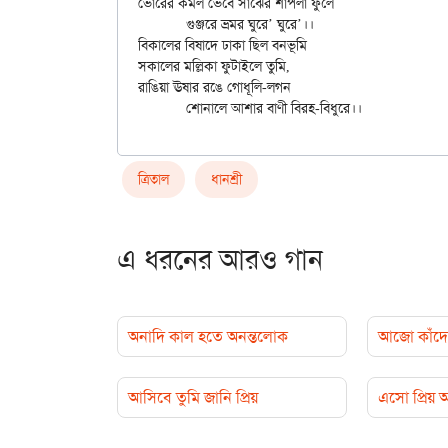
ভোরের কমল ভেবে সাঁঝের শাপলা ফুলে

	গুঞ্জরে ভ্রমর ঘুরে’ ঘুরে’।।

বিকালের বিষাদে ঢাকা ছিল বনভূমি

সকালের মল্লিকা ফুটাইলে তুমি,

রাঙিয়া ঊষার রঙে গোধূলি-লগন

ত্রিতাল
ধানশ্রী
এ ধরনের আরও গান
অনাদি কাল হতে অনন্তলোক
আজো কাঁদে 
আসিবে তুমি জানি প্রিয়
এসো প্রিয়