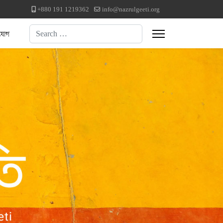
+880 191 1219362
info@nazrulgeeti.org
Search
যোগ