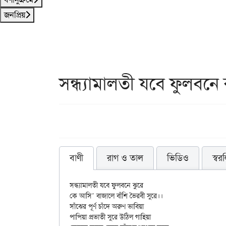
জনপ্রিয়
সন্ধ্যামালতী যবে ফুলবনে 
বাণী
রাগ ও তাল
ভিডিও
স্বর
সন্ধ্যামালতী যবে ফুলবনে ঝুরে

কে আসি’ বাজালে বাঁশি ভৈরবী সুরে।।

সাঁঝের পূর্ণ চাঁদে অরুণ ভাবিয়া

পাপিয়া প্রভাতী সুরে উঠিল গাহিয়া
