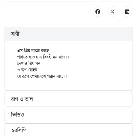
বাণী
এস প্রিয় আরো কাছে

পাইতে হৃদয়ে এ বিরহী মন যাচে।।

দেখাও প্রিয় ঘন

ও রূপ মোহন

রাগ ও তাল
ভিডিও
স্বরলিপি