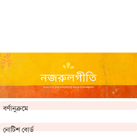
বর্ণানুক্রমে
নোটিশ বোর্ড