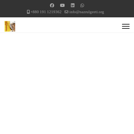
+880 191 1219362
info@nazrulgeeti.org