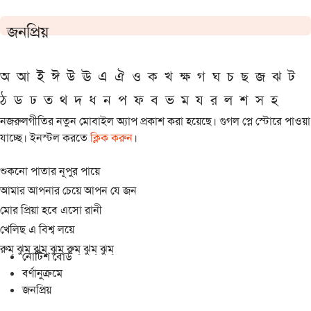
জনপ্রিয়
অ
আ
ই
ঈ
উ
ঊ
এ
ঐ
ও
ক
খ
ক্ষ
গ
ঘ
চ
ছ
জ
ঝ
ট
ঠ
ড
ঢ
ত
থ
দ
ধ
ন
প
ফ
ব
ভ
ম
য
র
ল
শ
স
হ
নজরুলগীতির নতুন মোবাইল অ্যাপ প্রকাশ করা হয়েছে। গুগল প্লে স্টোরে পাওয়া
যাচ্ছে। ইনস্টল করতে
ক্লিক করুন
।
শুকনো পাতার নূপুর পায়ে
আমার আপনার চেয়ে আপন যে জন
মোর প্রিয়া হবে এসো রানী
খেলিছ এ বিশ্ব লয়ে
রুম্ ঝুম্ ঝুম্ ঝুম্ রুম্ ঝুম্ ঝুম্
নোটিশ বোর্ড
বর্ণানুক্রমে
জনপ্রিয়