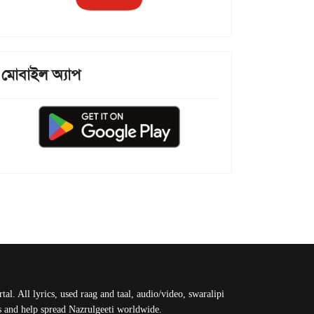
মোবাইল অ্যাপ
al. All lyrics, used raag and taal, audio/video, swaralipi
us and help spread Nazrulgeeti worldwide.