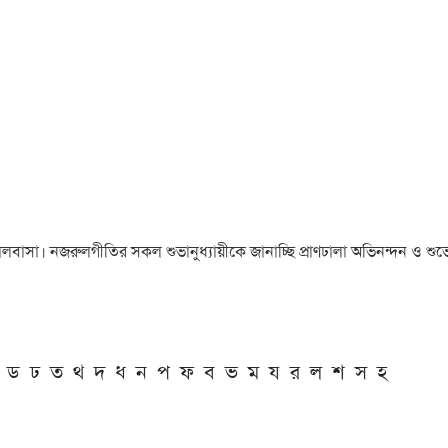
া ও ভালবাসা। নজরুলগীতির সকল শুভানুধ্যায়ীকে জানাচ্ছি প্রাণঢালা অভিনন্দন ও শুভে
ড
ঢ
ত
থ
দ
ধ
ন
প
ফ
ব
ভ
ম
য
র
ল
শ
স
হ