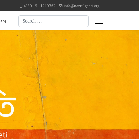
+880 191 1219362
info@nazrulgeeti.org
Search
যোগ