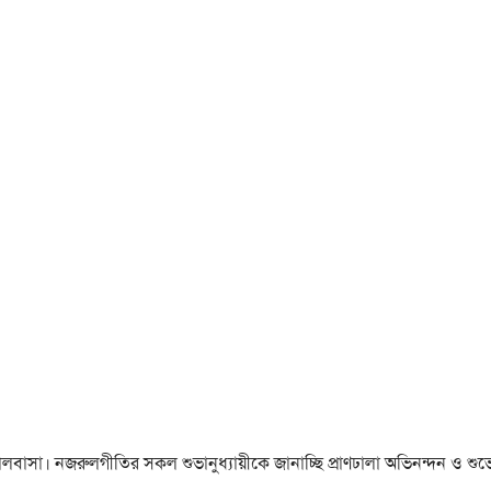
া ও ভালবাসা। নজরুলগীতির সকল শুভানুধ্যায়ীকে জানাচ্ছি প্রাণঢালা অভিনন্দন ও শুভে