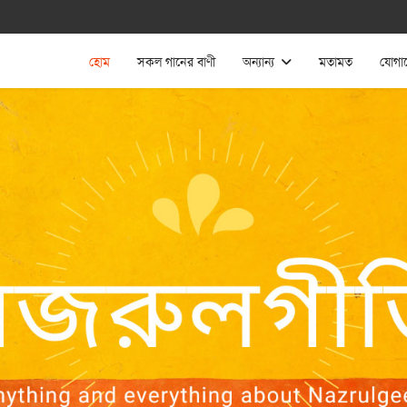
হোম
সকল গানের বাণী
অন্যান্য
মতামত
যোগা