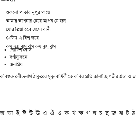
শুকনো পাতার নূপুর পায়ে
আমার আপনার চেয়ে আপন যে জন
মোর প্রিয়া হবে এসো রানী
খেলিছ এ বিশ্ব লয়ে
রুম্ ঝুম্ ঝুম্ ঝুম্ রুম্ ঝুম্ ঝুম্
নোটিশ বোর্ড
বর্ণানুক্রমে
জনপ্রিয়
কবিগুরু রবীন্দ্রনাথ ঠাকুরের মৃত্যুবার্ষিকীতে কবির প্রতি জানাচ্ছি গভীর শ্রদ্ধ
অ
আ
ই
ঈ
উ
ঊ
এ
ঐ
ও
ক
খ
ক্ষ
গ
ঘ
চ
ছ
জ
ঝ
ট
ঠ