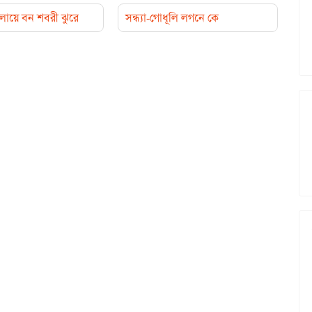
এলায়ে বন শবরী ঝুরে
সন্ধ্যা-গোধূলি লগনে কে