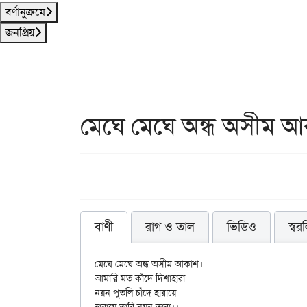
বর্ণানুক্রমে
জনপ্রিয়
মেঘে মেঘে অন্ধ অসীম 
বাণী
রাগ ও তাল
ভিডিও
স্বর
মেঘে মেঘে অন্ধ অসীম আকাশ।

আমারি মত কাঁদে দিশাহারা

নয়ন পুতলি চাঁদে হারায়ে
