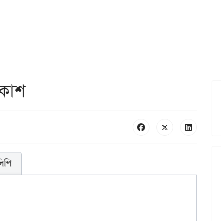
আকাশ
লিপি