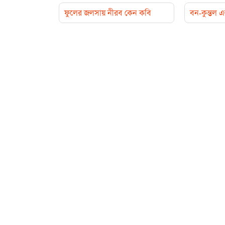
ফুলের জলসায় নীরব কেন কবি
বন-কুন্তল 