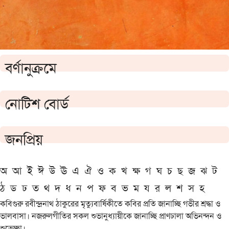
বর্ণানুক্রমে
নোটিশ বোর্ড
জনপ্রিয়
অ
আ
ই
ঈ
উ
ঊ
এ
ঐ
ও
ক
খ
ক্ষ
গ
ঘ
চ
ছ
জ
ঝ
ট
ঠ
ড
ঢ
ত
থ
দ
ধ
ন
প
ফ
ব
ভ
ম
য
র
ল
শ
স
হ
কবিগুরু রবীন্দ্রনাথ ঠাকুরের মৃত্যুবার্ষিকীতে কবির প্রতি জানাচ্ছি গভীর শ্রদ্ধা ও
ভালবাসা। নজরুলগীতির সকল শুভানুধ্যায়ীকে জানাচ্ছি প্রাণঢালা অভিনন্দন ও
শুভেচ্ছা।