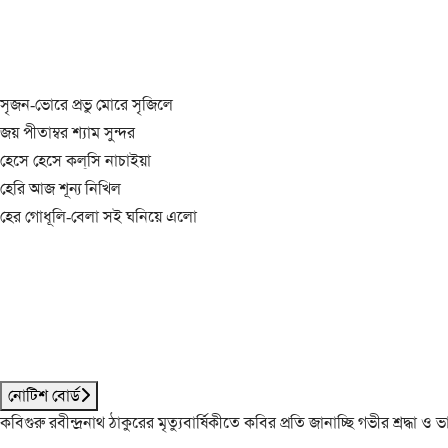
সৃজন-ভোরে প্রভু মোরে সৃজিলে
জয় পীতাম্বর শ্যাম সুন্দর
হেসে হেসে কল্‌সি নাচাইয়া
হেরি আজ শূন্য নিখিল
হের গোধূলি-বেলা সই ঘনিয়ে এলো
নোটিশ বোর্ড
কবিগুরু রবীন্দ্রনাথ ঠাকুরের মৃত্যুবার্ষিকীতে কবির প্রতি জানাচ্ছি গভীর শ্রদ্ধ