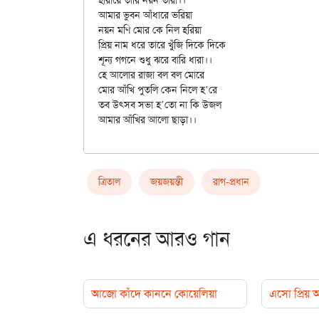
হারায়ে তারি নয়ন তারা।।

আমার ভুবন আঁধারে ভরিয়া

নয়ন মণি মোর কে নিল হরিয়া

প্রিয় নাম ধরে তারে খুঁজি দিকে দিকে

শূন্য গগনে শুধু ঝরে বারি ধারা।।

হে আলোর রাজা বল বল মোরে

মোর আঁখি পুতলি কেন নিলে হ’রে

তব উৎসব সভা হ’তো না কি উজল

ত্রিতাল
জয়জয়ন্তী
রাগ-প্রধান
এ ধরনের আরও গান
আজো কাঁদে কাননে কোয়েলিয়া
এসো প্রিয়