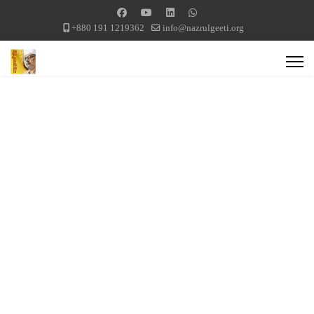
+880 191 1219362
info@nazrulgeeti.org