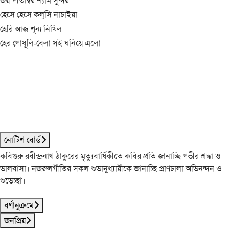
জয় পীতাম্বর শ্যাম সুন্দর
হেসে হেসে কল্‌সি নাচাইয়া
হেরি আজ শূন্য নিখিল
হের গোধূলি-বেলা সই ঘনিয়ে এলো
নোটিশ বোর্ড
কবিগুরু রবীন্দ্রনাথ ঠাকুরের মৃত্যুবার্ষিকীতে কবির প্রতি জানাচ্ছি গভীর শ্রদ্ধা ও
ভালবাসা। নজরুলগীতির সকল শুভানুধ্যায়ীকে জানাচ্ছি প্রাণঢালা অভিনন্দন ও
শুভেচ্ছা।
বর্ণানুক্রমে
জনপ্রিয়