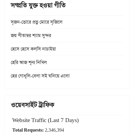
সম্প্রতি যুক্ত হওয়া গীতি
সৃজন-ভোরে প্রভু মোরে সৃজিলে
জয় পীতাম্বর শ্যাম সুন্দর
হেসে হেসে কল্‌সি নাচাইয়া
হেরি আজ শূন্য নিখিল
হের গোধূলি-বেলা সই ঘনিয়ে এলো
ওয়েবসাইট ট্রাফিক
Website Traffic (Last 7 Days)
Total Requests:
2,346,394