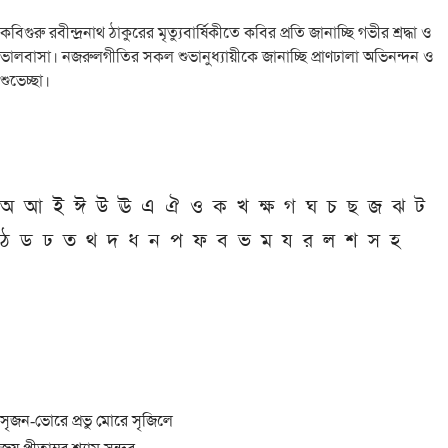
কবিগুরু রবীন্দ্রনাথ ঠাকুরের মৃত্যুবার্ষিকীতে কবির প্রতি জানাচ্ছি গভীর শ্রদ্ধা ও
ভালবাসা। নজরুলগীতির সকল শুভানুধ্যায়ীকে জানাচ্ছি প্রাণঢালা অভিনন্দন ও
শুভেচ্ছা।
অ
আ
ই
ঈ
উ
ঊ
এ
ঐ
ও
ক
খ
ক্ষ
গ
ঘ
চ
ছ
জ
ঝ
ট
ঠ
ড
ঢ
ত
থ
দ
ধ
ন
প
ফ
ব
ভ
ম
য
র
ল
শ
স
হ
সৃজন-ভোরে প্রভু মোরে সৃজিলে