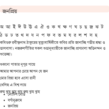
জনপ্রিয়
অ
আ
ই
ঈ
উ
ঊ
এ
ঐ
ও
ক
খ
ক্ষ
গ
ঘ
চ
ছ
জ
ঝ
ট
ঠ
ড
ঢ
ত
থ
দ
ধ
ন
প
ফ
ব
ভ
ম
য
র
ল
শ
স
হ
কবিগুরু রবীন্দ্রনাথ ঠাকুরের মৃত্যুবার্ষিকীতে কবির প্রতি জানাচ্ছি গভীর শ্রদ্ধা ও
ভালবাসা। নজরুলগীতির সকল শুভানুধ্যায়ীকে জানাচ্ছি প্রাণঢালা অভিনন্দন ও
শুভেচ্ছা।
শুকনো পাতার নূপুর পায়ে
আমার আপনার চেয়ে আপন যে জন
মোর প্রিয়া হবে এসো রানী
খেলিছ এ বিশ্ব লয়ে
রুম্ ঝুম্ ঝুম্ ঝুম্ রুম্ ঝুম্ ঝুম্
নোটিশ বোর্ড
বর্ণানুক্রমে
জনপ্রিয়