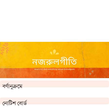
বর্ণানুক্রমে
নোটিশ বোর্ড