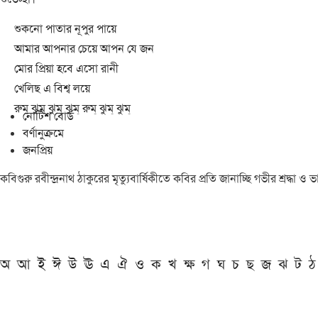
শুকনো পাতার নূপুর পায়ে
আমার আপনার চেয়ে আপন যে জন
মোর প্রিয়া হবে এসো রানী
খেলিছ এ বিশ্ব লয়ে
রুম্ ঝুম্ ঝুম্ ঝুম্ রুম্ ঝুম্ ঝুম্
নোটিশ বোর্ড
বর্ণানুক্রমে
জনপ্রিয়
কবিগুরু রবীন্দ্রনাথ ঠাকুরের মৃত্যুবার্ষিকীতে কবির প্রতি জানাচ্ছি গভীর শ্রদ্ধ
অ
আ
ই
ঈ
উ
ঊ
এ
ঐ
ও
ক
খ
ক্ষ
গ
ঘ
চ
ছ
জ
ঝ
ট
ঠ