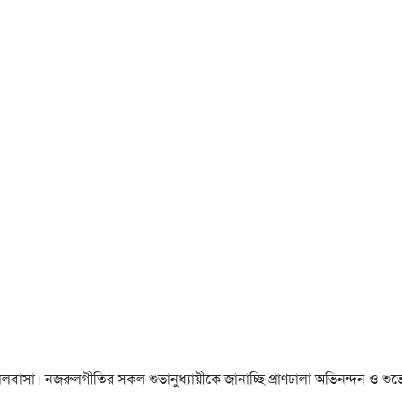
া ও ভালবাসা। নজরুলগীতির সকল শুভানুধ্যায়ীকে জানাচ্ছি প্রাণঢালা অভিনন্দন ও শুভে