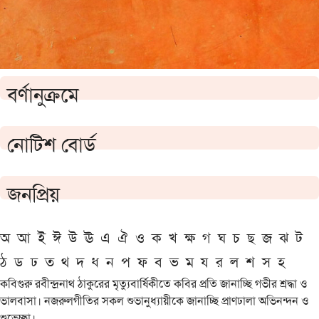
বর্ণানুক্রমে
নোটিশ বোর্ড
জনপ্রিয়
অ
আ
ই
ঈ
উ
ঊ
এ
ঐ
ও
ক
খ
ক্ষ
গ
ঘ
চ
ছ
জ
ঝ
ট
ঠ
ড
ঢ
ত
থ
দ
ধ
ন
প
ফ
ব
ভ
ম
য
র
ল
শ
স
হ
কবিগুরু রবীন্দ্রনাথ ঠাকুরের মৃত্যুবার্ষিকীতে কবির প্রতি জানাচ্ছি গভীর শ্রদ্ধা ও
ভালবাসা। নজরুলগীতির সকল শুভানুধ্যায়ীকে জানাচ্ছি প্রাণঢালা অভিনন্দন ও
শুভেচ্ছা।