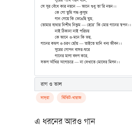
	সুরের পাখি গহন বনে,

সে সুর বেঁধে কার নয়নে — জানে শুধু তা’রি নয়ন।।

	কে গো তুমি গন্ধ-কুসুম

	গান গেয়ে কি ভেঙেছি ঘুম,

তোমার ব্যথার নিশীথ নিঝুম — হেরে’ কি মোর গানের স্বপন।।

	নাই ঠিকানা নাই পরিচয়

	কে জানে ও-মনে কি ভয়,

গানের কমল ও-চরণ ছোঁয় — তাইতে মানি ধন্য জীবন।।

	সুরের গোপন বাসর-ঘরে

	গানের মালা বদল করে,

রাগ ও তাল
দাদ্‌রা
ঝিঁঝিট-খাম্বাজ
এ ধরনের আরও গান