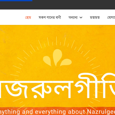
হোম
সকল গানের বাণী
অন্যান্য
মতামত
যোগা