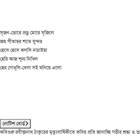
সৃজন-ভোরে প্রভু মোরে সৃজিলে
জয় পীতাম্বর শ্যাম সুন্দর
হেসে হেসে কল্‌সি নাচাইয়া
হেরি আজ শূন্য নিখিল
হের গোধূলি-বেলা সই ঘনিয়ে এলো
নোটিশ বোর্ড
কবিগুরু রবীন্দ্রনাথ ঠাকুরের মৃত্যুবার্ষিকীতে কবির প্রতি জানাচ্ছি গভীর শ্রদ্ধ