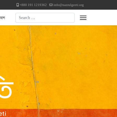
+880 191 1219362
info@nazrulgeeti.org
Search
যোগ