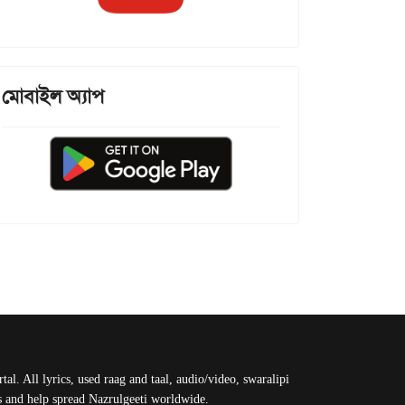
মোবাইল অ্যাপ
al. All lyrics, used raag and taal, audio/video, swaralipi
us and help spread Nazrulgeeti worldwide.