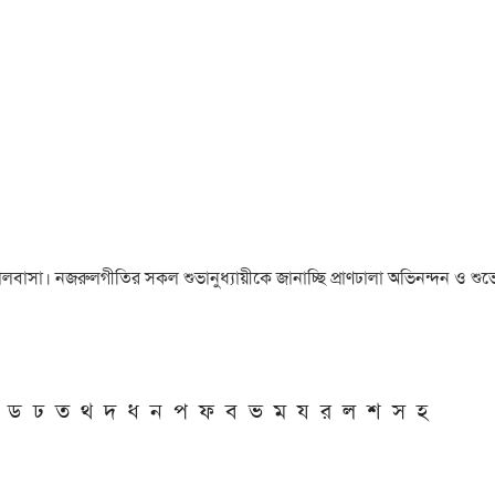
া ও ভালবাসা। নজরুলগীতির সকল শুভানুধ্যায়ীকে জানাচ্ছি প্রাণঢালা অভিনন্দন ও শুভে
ড
ঢ
ত
থ
দ
ধ
ন
প
ফ
ব
ভ
ম
য
র
ল
শ
স
হ