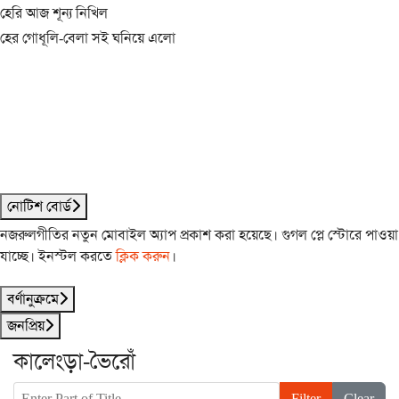
হেরি আজ শূন্য নিখিল
হের গোধূলি-বেলা সই ঘনিয়ে এলো
নোটিশ বোর্ড
নজরুলগীতির নতুন মোবাইল অ্যাপ প্রকাশ করা হয়েছে। গুগল প্লে স্টোরে পাওয়া
যাচ্ছে। ইনস্টল করতে
ক্লিক করুন
।
বর্ণানুক্রমে
জনপ্রিয়
কালেংড়া-ভৈরোঁ
Enter Part of Title
Filter
Clear