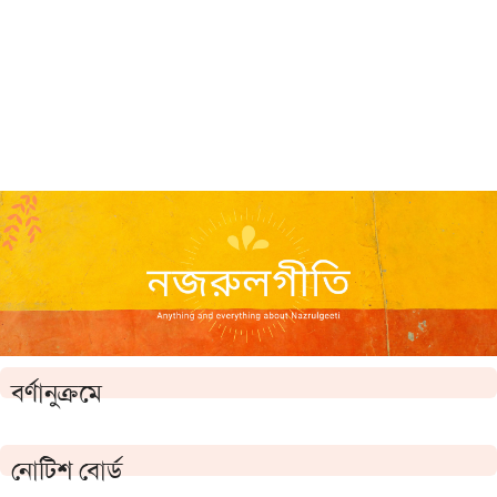
বর্ণানুক্রমে
নোটিশ বোর্ড