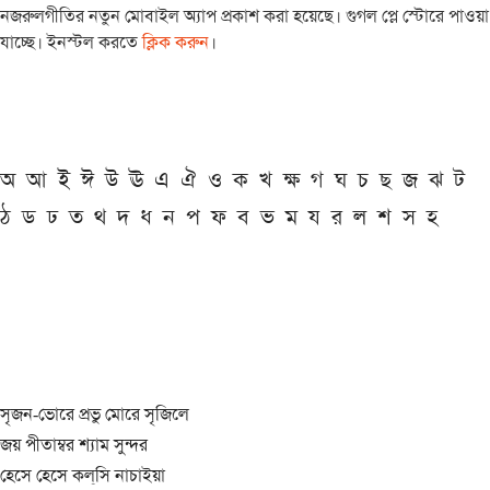
নজরুলগীতির নতুন মোবাইল অ্যাপ প্রকাশ করা হয়েছে। গুগল প্লে স্টোরে পাওয়া
যাচ্ছে। ইনস্টল করতে
ক্লিক করুন
।
অ
আ
ই
ঈ
উ
ঊ
এ
ঐ
ও
ক
খ
ক্ষ
গ
ঘ
চ
ছ
জ
ঝ
ট
ঠ
ড
ঢ
ত
থ
দ
ধ
ন
প
ফ
ব
ভ
ম
য
র
ল
শ
স
হ
সৃজন-ভোরে প্রভু মোরে সৃজিলে
জয় পীতাম্বর শ্যাম সুন্দর
হেসে হেসে কল্‌সি নাচাইয়া