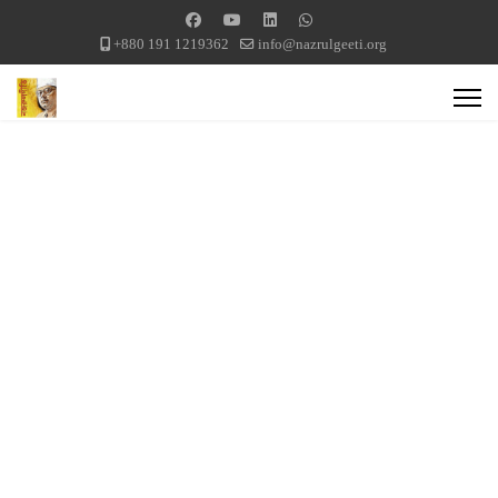
+880 191 1219362
info@nazrulgeeti.org