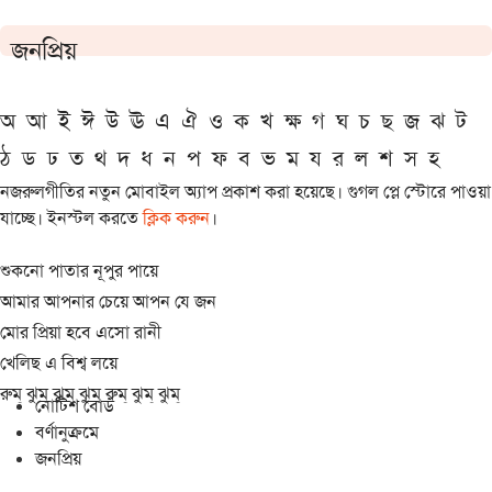
জনপ্রিয়
অ
আ
ই
ঈ
উ
ঊ
এ
ঐ
ও
ক
খ
ক্ষ
গ
ঘ
চ
ছ
জ
ঝ
ট
ঠ
ড
ঢ
ত
থ
দ
ধ
ন
প
ফ
ব
ভ
ম
য
র
ল
শ
স
হ
নজরুলগীতির নতুন মোবাইল অ্যাপ প্রকাশ করা হয়েছে। গুগল প্লে স্টোরে পাওয়া
যাচ্ছে। ইনস্টল করতে
ক্লিক করুন
।
শুকনো পাতার নূপুর পায়ে
আমার আপনার চেয়ে আপন যে জন
মোর প্রিয়া হবে এসো রানী
খেলিছ এ বিশ্ব লয়ে
রুম্ ঝুম্ ঝুম্ ঝুম্ রুম্ ঝুম্ ঝুম্
নোটিশ বোর্ড
বর্ণানুক্রমে
জনপ্রিয়