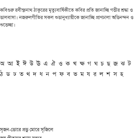
কবিগুরু রবীন্দ্রনাথ ঠাকুরের মৃত্যুবার্ষিকীতে কবির প্রতি জানাচ্ছি গভীর শ্রদ্ধা ও
ভালবাসা। নজরুলগীতির সকল শুভানুধ্যায়ীকে জানাচ্ছি প্রাণঢালা অভিনন্দন ও
শুভেচ্ছা।
অ
আ
ই
ঈ
উ
ঊ
এ
ঐ
ও
ক
খ
ক্ষ
গ
ঘ
চ
ছ
জ
ঝ
ট
ঠ
ড
ঢ
ত
থ
দ
ধ
ন
প
ফ
ব
ভ
ম
য
র
ল
শ
স
হ
সৃজন-ভোরে প্রভু মোরে সৃজিলে