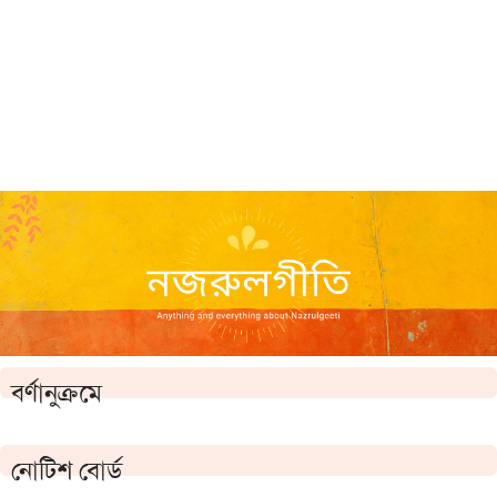
বর্ণানুক্রমে
নোটিশ বোর্ড