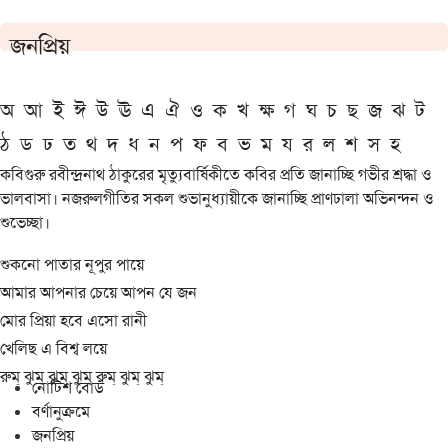
জনপ্রিয়
অ
আ
ই
ঈ
উ
ঊ
এ
ঐ
ও
ক
খ
ক্ষ
গ
ঘ
চ
ছ
জ
ঝ
ট
ঠ
ড
ঢ
ত
থ
দ
ধ
ন
প
ফ
ব
ভ
ম
য
র
ল
শ
স
হ
কবিগুরু রবীন্দ্রনাথ ঠাকুরের মৃত্যুবার্ষিকীতে কবির প্রতি জানাচ্ছি গভীর শ্রদ্ধা ও
ভালবাসা। নজরুলগীতির সকল শুভানুধ্যায়ীকে জানাচ্ছি প্রাণঢালা অভিনন্দন ও
শুভেচ্ছা।
শুকনো পাতার নূপুর পায়ে
আমার আপনার চেয়ে আপন যে জন
মোর প্রিয়া হবে এসো রানী
খেলিছ এ বিশ্ব লয়ে
রুম্ ঝুম্ ঝুম্ ঝুম্ রুম্ ঝুম্ ঝুম্
নোটিশ বোর্ড
বর্ণানুক্রমে
জনপ্রিয়