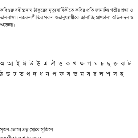
কবিগুরু রবীন্দ্রনাথ ঠাকুরের মৃত্যুবার্ষিকীতে কবির প্রতি জানাচ্ছি গভীর শ্রদ্ধা ও
ভালবাসা। নজরুলগীতির সকল শুভানুধ্যায়ীকে জানাচ্ছি প্রাণঢালা অভিনন্দন ও
শুভেচ্ছা।
অ
আ
ই
ঈ
উ
ঊ
এ
ঐ
ও
ক
খ
ক্ষ
গ
ঘ
চ
ছ
জ
ঝ
ট
ঠ
ড
ঢ
ত
থ
দ
ধ
ন
প
ফ
ব
ভ
ম
য
র
ল
শ
স
হ
সৃজন-ভোরে প্রভু মোরে সৃজিলে