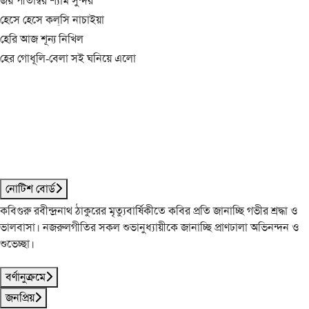
জয় পীতাম্বর শ্যাম সুন্দর
হেসে হেসে কল্‌সি নাচাইয়া
হেরি আজ শূন্য নিখিল
হের গোধূলি-বেলা সই ঘনিয়ে এলো
নোটিশ বোর্ড
কবিগুরু রবীন্দ্রনাথ ঠাকুরের মৃত্যুবার্ষিকীতে কবির প্রতি জানাচ্ছি গভীর শ্রদ্ধা ও
ভালবাসা। নজরুলগীতির সকল শুভানুধ্যায়ীকে জানাচ্ছি প্রাণঢালা অভিনন্দন ও
শুভেচ্ছা।
বর্ণানুক্রমে
জনপ্রিয়