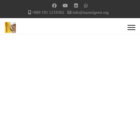
+880 191 1219362
info@nazrulgeeti.org