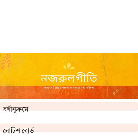
বর্ণানুক্রমে
নোটিশ বোর্ড