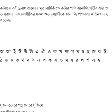
কবিগুরু রবীন্দ্রনাথ ঠাকুরের মৃত্যুবার্ষিকীতে কবির প্রতি জানাচ্ছি গভীর শ্রদ্ধা ও
ভালবাসা। নজরুলগীতির সকল শুভানুধ্যায়ীকে জানাচ্ছি প্রাণঢালা অভিনন্দন ও
শুভেচ্ছা।
অ
আ
ই
ঈ
উ
ঊ
এ
ঐ
ও
ক
খ
ক্ষ
গ
ঘ
চ
ছ
জ
ঝ
ট
ঠ
ড
ঢ
ত
থ
দ
ধ
ন
প
ফ
ব
ভ
ম
য
র
ল
শ
স
হ
সৃজন-ভোরে প্রভু মোরে সৃজিলে