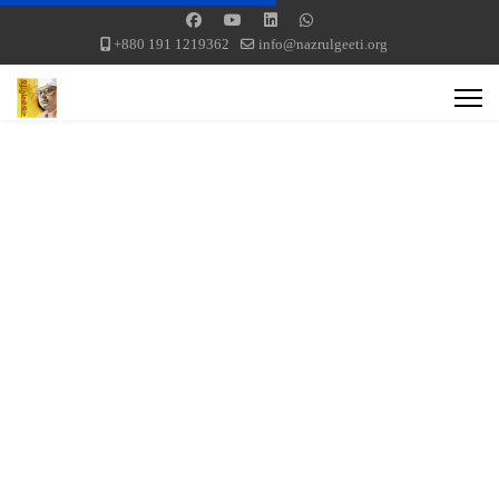
+880 191 1219362
info@nazrulgeeti.org