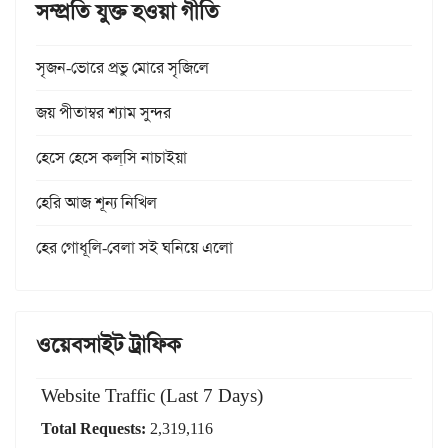
সম্প্রতি যুক্ত হওয়া গীতি
সৃজন-ভোরে প্রভু মোরে সৃজিলে
জয় পীতাম্বর শ্যাম সুন্দর
হেসে হেসে কল্‌সি নাচাইয়া
হেরি আজ শূন্য নিখিল
হের গোধূলি-বেলা সই ঘনিয়ে এলো
ওয়েবসাইট ট্রাফিক
Website Traffic (Last 7 Days)
Total Requests:
2,319,116