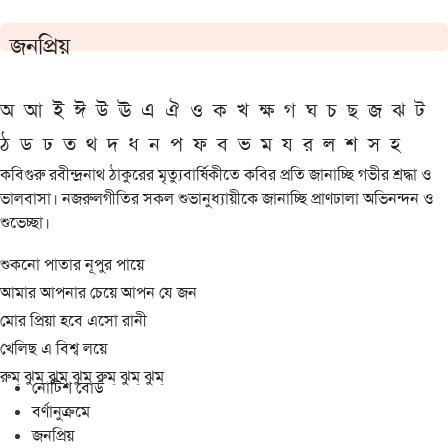
জনপ্রিয়
অ
আ
ই
ঈ
উ
ঊ
এ
ঐ
ও
ক
খ
ক্ষ
গ
ঘ
চ
ছ
জ
ঝ
ট
ঠ
ড
ঢ
ত
থ
দ
ধ
ন
প
ফ
ব
ভ
ম
য
র
ল
শ
স
হ
কবিগুরু রবীন্দ্রনাথ ঠাকুরের মৃত্যুবার্ষিকীতে কবির প্রতি জানাচ্ছি গভীর শ্রদ্ধা ও
ভালবাসা। নজরুলগীতির সকল শুভানুধ্যায়ীকে জানাচ্ছি প্রাণঢালা অভিনন্দন ও
শুভেচ্ছা।
শুকনো পাতার নূপুর পায়ে
আমার আপনার চেয়ে আপন যে জন
মোর প্রিয়া হবে এসো রানী
খেলিছ এ বিশ্ব লয়ে
রুম্ ঝুম্ ঝুম্ ঝুম্ রুম্ ঝুম্ ঝুম্
নোটিশ বোর্ড
বর্ণানুক্রমে
জনপ্রিয়