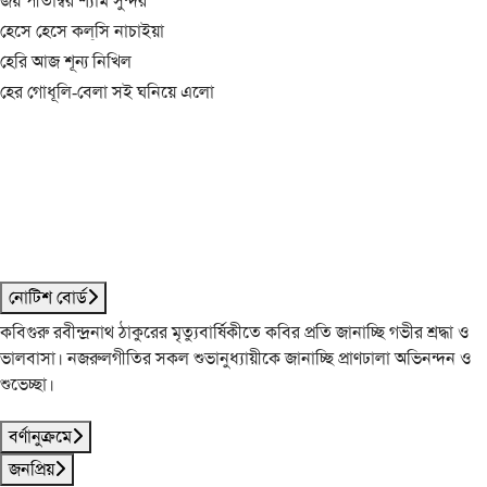
জয় পীতাম্বর শ্যাম সুন্দর
হেসে হেসে কল্‌সি নাচাইয়া
হেরি আজ শূন্য নিখিল
হের গোধূলি-বেলা সই ঘনিয়ে এলো
নোটিশ বোর্ড
কবিগুরু রবীন্দ্রনাথ ঠাকুরের মৃত্যুবার্ষিকীতে কবির প্রতি জানাচ্ছি গভীর শ্রদ্ধা ও
ভালবাসা। নজরুলগীতির সকল শুভানুধ্যায়ীকে জানাচ্ছি প্রাণঢালা অভিনন্দন ও
শুভেচ্ছা।
বর্ণানুক্রমে
জনপ্রিয়