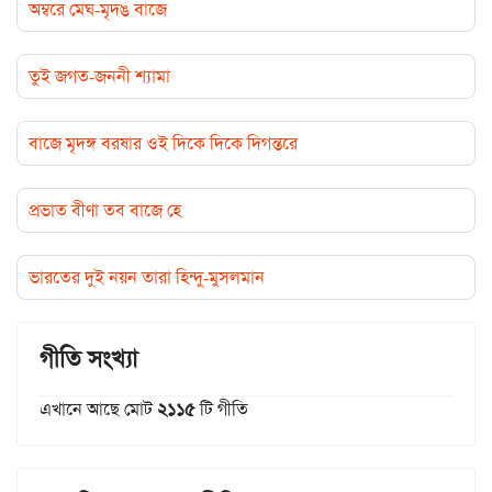
অম্বরে মেঘ-মৃদঙ বাজে
তুই জগত-জননী শ্যামা
বাজে মৃদঙ্গ বরষার ওই দিকে দিকে দিগন্তরে
প্রভাত বীণা তব বাজে হে
ভারতের দুই নয়ন তারা হিন্দু-মুসলমান
গীতি সংখ্যা
এখানে আছে মোট
২১১৫
টি গীতি