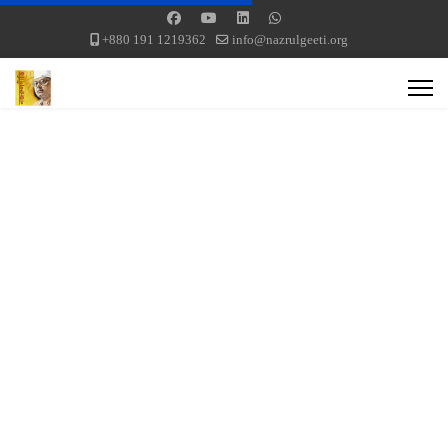
+880 191 1219362
info@nazrulgeeti.org