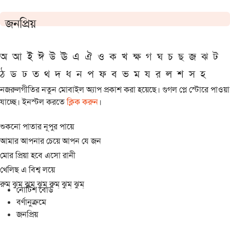
জনপ্রিয়
অ
আ
ই
ঈ
উ
ঊ
এ
ঐ
ও
ক
খ
ক্ষ
গ
ঘ
চ
ছ
জ
ঝ
ট
ঠ
ড
ঢ
ত
থ
দ
ধ
ন
প
ফ
ব
ভ
ম
য
র
ল
শ
স
হ
নজরুলগীতির নতুন মোবাইল অ্যাপ প্রকাশ করা হয়েছে। গুগল প্লে স্টোরে পাওয়া
যাচ্ছে। ইনস্টল করতে
ক্লিক করুন
।
শুকনো পাতার নূপুর পায়ে
আমার আপনার চেয়ে আপন যে জন
মোর প্রিয়া হবে এসো রানী
খেলিছ এ বিশ্ব লয়ে
রুম্ ঝুম্ ঝুম্ ঝুম্ রুম্ ঝুম্ ঝুম্
নোটিশ বোর্ড
বর্ণানুক্রমে
জনপ্রিয়