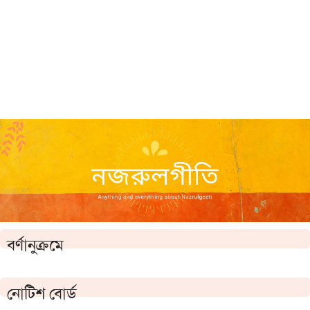
বর্ণানুক্রমে
নোটিশ বোর্ড