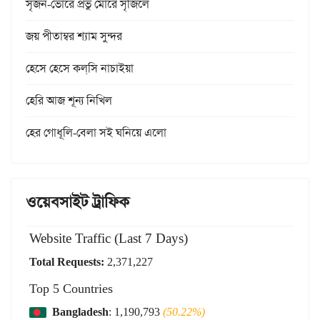
সৃজন-ভোরে প্রভু মোরে সৃজিলে
জয় পীতাম্বর শ্যাম সুন্দর
হেসে হেসে কল্‌সি নাচাইয়া
হেরি আজ শূন্য নিখিল
হের গোধূলি-বেলা সই ঘনিয়ে এলো
ওয়েবসাইট ট্রাফিক
Website Traffic (Last 7 Days)
Total Requests:
2,371,227
Top 5 Countries
Bangladesh
: 1,190,793
(50.22%)