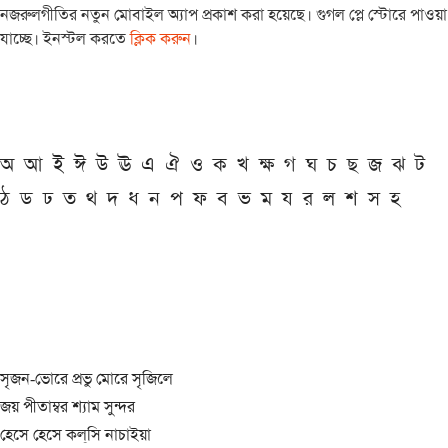
নজরুলগীতির নতুন মোবাইল অ্যাপ প্রকাশ করা হয়েছে। গুগল প্লে স্টোরে পাওয়া
যাচ্ছে। ইনস্টল করতে
ক্লিক করুন
।
অ
আ
ই
ঈ
উ
ঊ
এ
ঐ
ও
ক
খ
ক্ষ
গ
ঘ
চ
ছ
জ
ঝ
ট
ঠ
ড
ঢ
ত
থ
দ
ধ
ন
প
ফ
ব
ভ
ম
য
র
ল
শ
স
হ
সৃজন-ভোরে প্রভু মোরে সৃজিলে
জয় পীতাম্বর শ্যাম সুন্দর
হেসে হেসে কল্‌সি নাচাইয়া