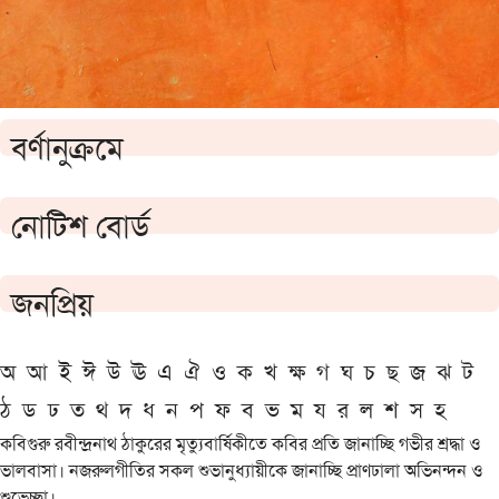
বর্ণানুক্রমে
নোটিশ বোর্ড
জনপ্রিয়
অ
আ
ই
ঈ
উ
ঊ
এ
ঐ
ও
ক
খ
ক্ষ
গ
ঘ
চ
ছ
জ
ঝ
ট
ঠ
ড
ঢ
ত
থ
দ
ধ
ন
প
ফ
ব
ভ
ম
য
র
ল
শ
স
হ
কবিগুরু রবীন্দ্রনাথ ঠাকুরের মৃত্যুবার্ষিকীতে কবির প্রতি জানাচ্ছি গভীর শ্রদ্ধা ও
ভালবাসা। নজরুলগীতির সকল শুভানুধ্যায়ীকে জানাচ্ছি প্রাণঢালা অভিনন্দন ও
শুভেচ্ছা।