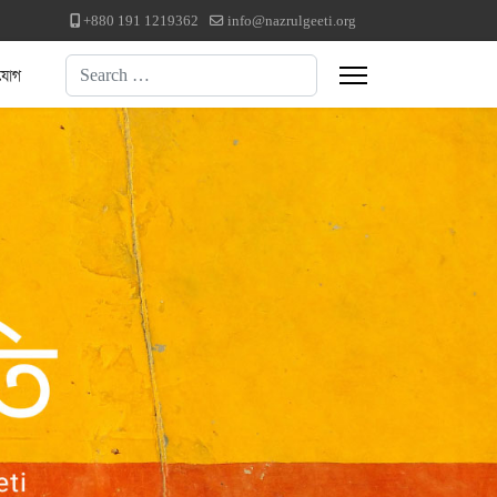
+880 191 1219362
info@nazrulgeeti.org
Search
যোগ