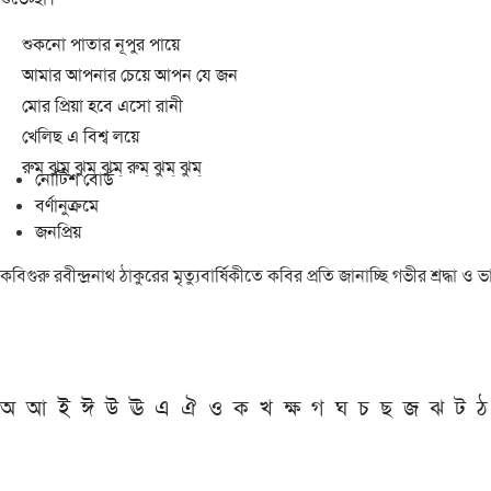
শুকনো পাতার নূপুর পায়ে
আমার আপনার চেয়ে আপন যে জন
মোর প্রিয়া হবে এসো রানী
খেলিছ এ বিশ্ব লয়ে
রুম্ ঝুম্ ঝুম্ ঝুম্ রুম্ ঝুম্ ঝুম্
নোটিশ বোর্ড
বর্ণানুক্রমে
জনপ্রিয়
কবিগুরু রবীন্দ্রনাথ ঠাকুরের মৃত্যুবার্ষিকীতে কবির প্রতি জানাচ্ছি গভীর শ্রদ্ধ
অ
আ
ই
ঈ
উ
ঊ
এ
ঐ
ও
ক
খ
ক্ষ
গ
ঘ
চ
ছ
জ
ঝ
ট
ঠ