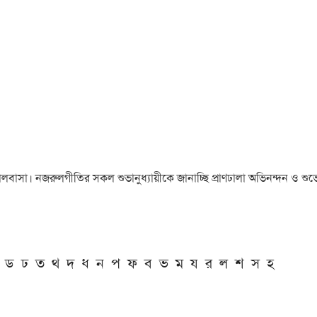
া ও ভালবাসা। নজরুলগীতির সকল শুভানুধ্যায়ীকে জানাচ্ছি প্রাণঢালা অভিনন্দন ও শুভে
ড
ঢ
ত
থ
দ
ধ
ন
প
ফ
ব
ভ
ম
য
র
ল
শ
স
হ