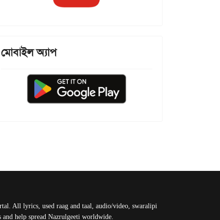
মোবাইল অ্যাপ
al. All lyrics, used raag and taal, audio/video, swaralipi
us and help spread Nazrulgeeti worldwide.