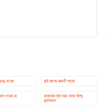
মৃদঙ বাজে
তুই জগত-জননী শ্যামা
 তব বাজে হে
ভারতের দুই নয়ন তারা হিন্দু-
মুসলমান