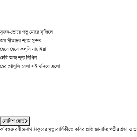
সৃজন-ভোরে প্রভু মোরে সৃজিলে
জয় পীতাম্বর শ্যাম সুন্দর
হেসে হেসে কল্‌সি নাচাইয়া
হেরি আজ শূন্য নিখিল
হের গোধূলি-বেলা সই ঘনিয়ে এলো
নোটিশ বোর্ড
কবিগুরু রবীন্দ্রনাথ ঠাকুরের মৃত্যুবার্ষিকীতে কবির প্রতি জানাচ্ছি গভীর শ্রদ্ধ