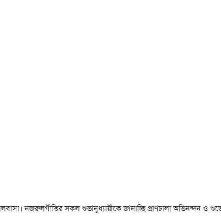
া ও ভালবাসা। নজরুলগীতির সকল শুভানুধ্যায়ীকে জানাচ্ছি প্রাণঢালা অভিনন্দন ও শুভে