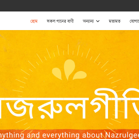
হোম
সকল গানের বাণী
অন্যান্য
মতামত
যোগা