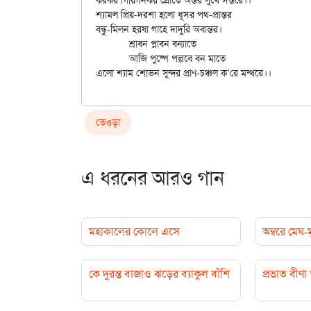
ঝরঝর গিরি-নির্ঝর স্রোতে অন্তর সুখে সন্তরে।।

শ্যামল প্রিয়-দরশা হলো ধূসর পথ-প্রান্তর

বন্ধু-মিলন হরষা গাহে দাদুরি অবান্তর।

	শ্রাবন প্লাবন বন্যাতে

	আজি পুষ্পে পল্লবে বন মাতে

তেওড়া
এ ধরনের আরও গান
মহাকালের কোলে এসে
অম্বরে মেঘ-
কে দুরন্ত বাজাও ঝড়ের ব্যাকুল বাঁশি
প্রভাত বীণা