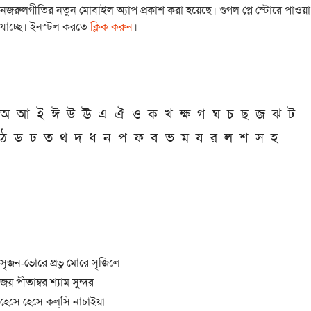
নজরুলগীতির নতুন মোবাইল অ্যাপ প্রকাশ করা হয়েছে। গুগল প্লে স্টোরে পাওয়া
যাচ্ছে। ইনস্টল করতে
ক্লিক করুন
।
অ
আ
ই
ঈ
উ
ঊ
এ
ঐ
ও
ক
খ
ক্ষ
গ
ঘ
চ
ছ
জ
ঝ
ট
ঠ
ড
ঢ
ত
থ
দ
ধ
ন
প
ফ
ব
ভ
ম
য
র
ল
শ
স
হ
সৃজন-ভোরে প্রভু মোরে সৃজিলে
জয় পীতাম্বর শ্যাম সুন্দর
হেসে হেসে কল্‌সি নাচাইয়া