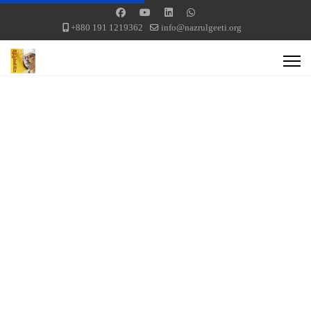
+880 191 1219362
info@nazrulgeeti.org