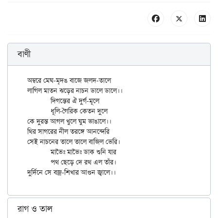
বাণী
অম্বরে মেঘ-মৃদঙ বাজে জলদ-তালে

লাগিল মাতন ঝড়ের নাচন ডালে ডালে।।

	দিগন্তের ঐ দুর্গ-মূলে

	ধূলি-গৈরিক কেতন দুলে

কে দুরন্ত আগল খুলে ঘুম ভাঙালে।।

থির সাগরের নীল তরঙ্গে আনন্দেরি

সেই নাচনের তালে তালে বাজিল ভেরি।

	মাভৈঃ মাভৈঃ ডাক শুনি যার

	পথ ছেড়ে দে রথ এল তাঁর।

রাগ ও তাল