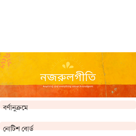
বর্ণানুক্রমে
নোটিশ বোর্ড