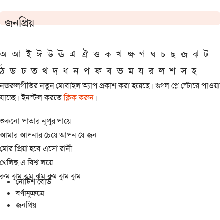
জনপ্রিয়
অ
আ
ই
ঈ
উ
ঊ
এ
ঐ
ও
ক
খ
ক্ষ
গ
ঘ
চ
ছ
জ
ঝ
ট
ঠ
ড
ঢ
ত
থ
দ
ধ
ন
প
ফ
ব
ভ
ম
য
র
ল
শ
স
হ
নজরুলগীতির নতুন মোবাইল অ্যাপ প্রকাশ করা হয়েছে। গুগল প্লে স্টোরে পাওয়া
যাচ্ছে। ইনস্টল করতে
ক্লিক করুন
।
শুকনো পাতার নূপুর পায়ে
আমার আপনার চেয়ে আপন যে জন
মোর প্রিয়া হবে এসো রানী
খেলিছ এ বিশ্ব লয়ে
রুম্ ঝুম্ ঝুম্ ঝুম্ রুম্ ঝুম্ ঝুম্
নোটিশ বোর্ড
বর্ণানুক্রমে
জনপ্রিয়