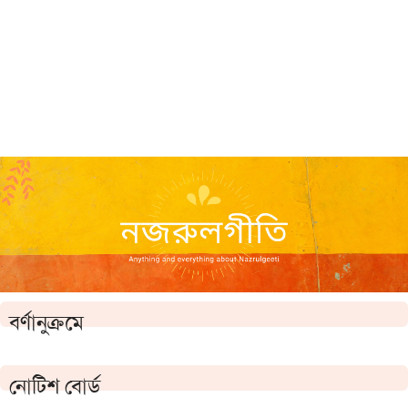
বর্ণানুক্রমে
নোটিশ বোর্ড