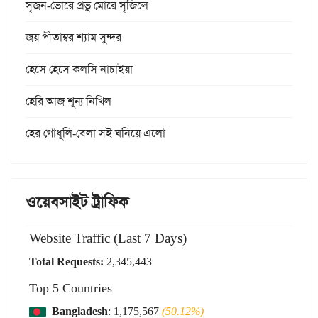
সৃজন-ভোরে প্রভু মোরে সৃজিলে
জয় পীতাম্বর শ্যাম সুন্দর
হেসে হেসে কল্‌সি নাচাইয়া
হেরি আজ শূন্য নিখিল
হের গোধূলি-বেলা সই ঘনিয়ে এলো
ওয়েবসাইট ট্রাফিক
Website Traffic (Last 7 Days)
Total Requests:
2,345,443
Top 5 Countries
Bangladesh
: 1,175,567
(50.12%)