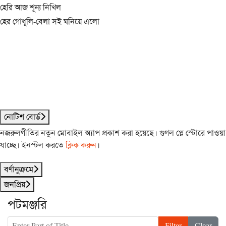
হেরি আজ শূন্য নিখিল
হের গোধূলি-বেলা সই ঘনিয়ে এলো
নোটিশ বোর্ড
নজরুলগীতির নতুন মোবাইল অ্যাপ প্রকাশ করা হয়েছে। গুগল প্লে স্টোরে পাওয়া
যাচ্ছে। ইনস্টল করতে
ক্লিক করুন
।
বর্ণানুক্রমে
জনপ্রিয়
পটমঞ্জরি
Enter Part of Title
Filter
Clear