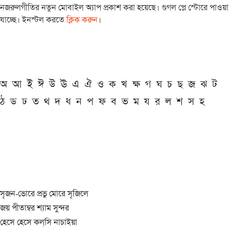
নজরুলগীতির নতুন মোবাইল অ্যাপ প্রকাশ করা হয়েছে। গুগল প্লে স্টোরে পাওয়া
যাচ্ছে। ইনস্টল করতে
ক্লিক করুন
।
অ
আ
ই
ঈ
উ
ঊ
এ
ঐ
ও
ক
খ
ক্ষ
গ
ঘ
চ
ছ
জ
ঝ
ট
ঠ
ড
ঢ
ত
থ
দ
ধ
ন
প
ফ
ব
ভ
ম
য
র
ল
শ
স
হ
সৃজন-ভোরে প্রভু মোরে সৃজিলে
জয় পীতাম্বর শ্যাম সুন্দর
হেসে হেসে কল্‌সি নাচাইয়া