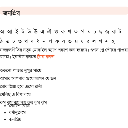
জনপ্রিয়
অ
আ
ই
ঈ
উ
ঊ
এ
ঐ
ও
ক
খ
ক্ষ
গ
ঘ
চ
ছ
জ
ঝ
ট
ঠ
ড
ঢ
ত
থ
দ
ধ
ন
প
ফ
ব
ভ
ম
য
র
ল
শ
স
হ
নজরুলগীতির নতুন মোবাইল অ্যাপ প্রকাশ করা হয়েছে। গুগল প্লে স্টোরে পাওয়া
যাচ্ছে। ইনস্টল করতে
ক্লিক করুন
।
শুকনো পাতার নূপুর পায়ে
আমার আপনার চেয়ে আপন যে জন
মোর প্রিয়া হবে এসো রানী
খেলিছ এ বিশ্ব লয়ে
রুম্ ঝুম্ ঝুম্ ঝুম্ রুম্ ঝুম্ ঝুম্
নোটিশ বোর্ড
বর্ণানুক্রমে
জনপ্রিয়