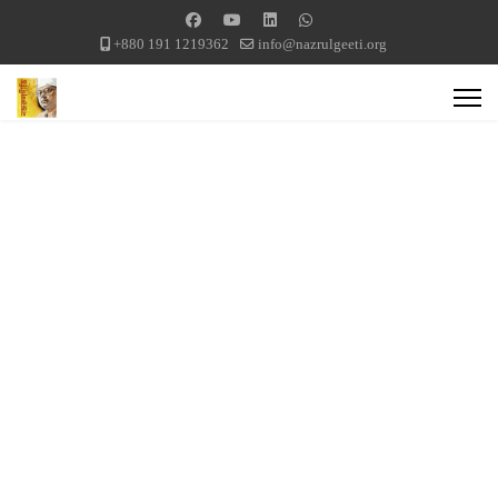
+880 191 1219362
info@nazrulgeeti.org